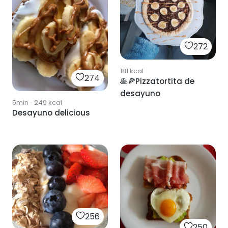
272
181
kcal
274
🥞🍕Pizzatortita de
desayuno
5min
·
249
kcal
Desayuno delicious
256
250