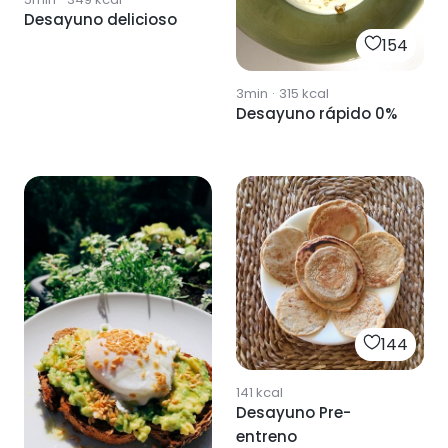
Desayuno delicioso
154
3min
·
315
kcal
Desayuno rápido 0%
144
141
kcal
Desayuno Pre-
entreno