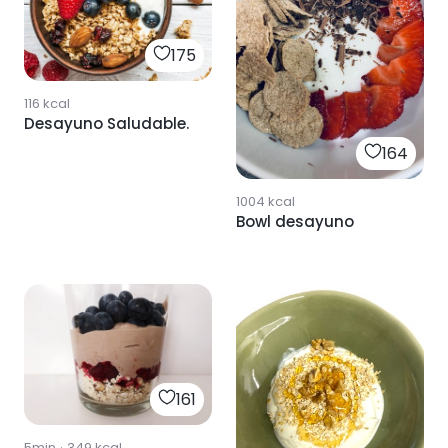
175
116
kcal
Desayuno Saludable.
164
1004
kcal
Bowl desayuno
161
5min
·
349
kcal