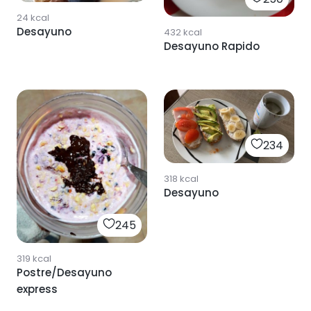
24
kcal
Desayuno
432
kcal
Desayuno Rapido
234
318
kcal
Desayuno
245
319
kcal
Postre/Desayuno
express