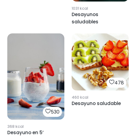
1031
kcal
Desayunos
saludables
478
460
kcal
Desayuno saludable
530
368
kcal
Desayuno en 5’