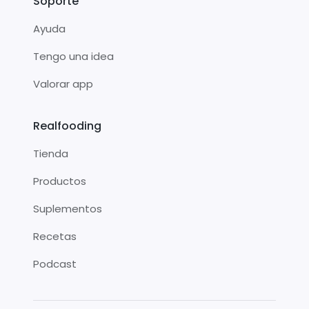
Soporte
Ayuda
Tengo una idea
Valorar app
Realfooding
Tienda
Productos
Suplementos
Recetas
Podcast