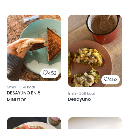
453
453
5min
·
358
kcal
DESAYUNO EN 5
1min
·
208
kcal
Desayuno
MINUTOS