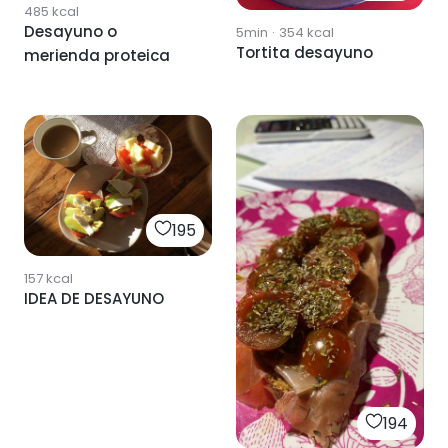
485
kcal
Desayuno o
5min
·
354
kcal
Tortita desayuno
merienda proteica
195
157
kcal
IDEA DE DESAYUNO
194