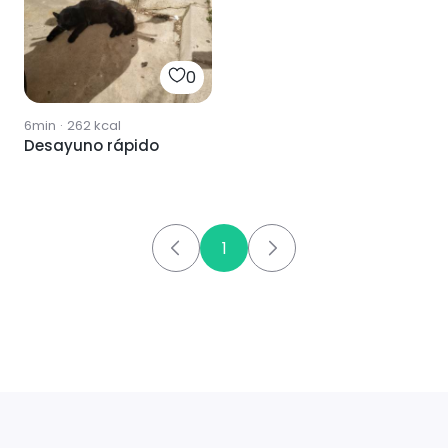
0
6min
·
262
kcal
Desayuno rápido
1