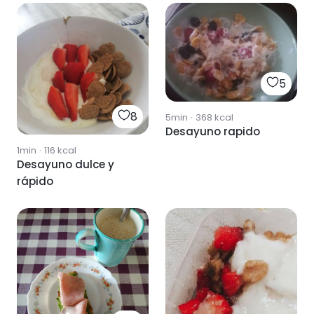
5
8
5min
·
368
kcal
Desayuno rapido
1min
·
116
kcal
Desayuno dulce y
rápido