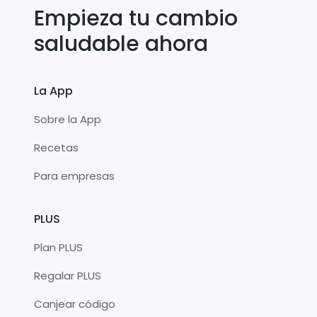
Empieza tu cambio
saludable ahora
La App
Sobre la App
Recetas
Para empresas
PLUS
Plan PLUS
Regalar PLUS
Canjear código