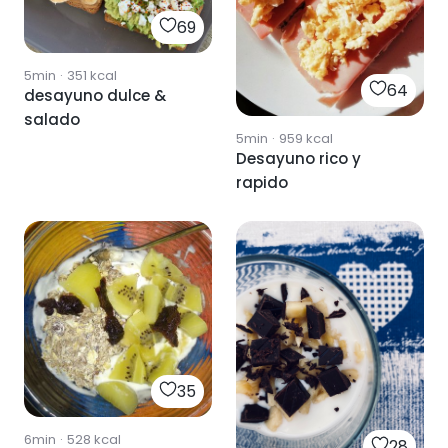
69
5min
·
351
kcal
64
desayuno dulce &
salado
5min
·
959
kcal
Desayuno rico y
rapido
35
6min
·
528
kcal
28