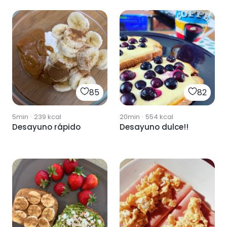
85
82
5min
·
239
kcal
20min
·
554
kcal
Desayuno rápido
Desayuno dulce!!