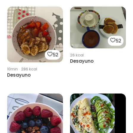
52
52
26
kcal
Desayuno
10min
·
286
kcal
Desayuno