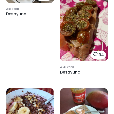
318
kcal
Desayuno
194
476
kcal
Desayuno