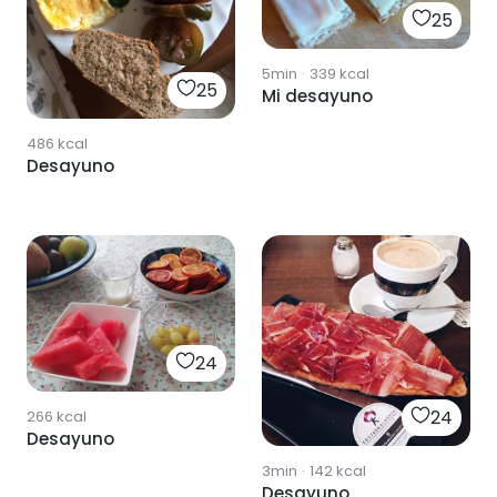
25
5min
·
339
kcal
25
Mi desayuno
486
kcal
Desayuno
24
24
266
kcal
Desayuno
3min
·
142
kcal
Desayuno