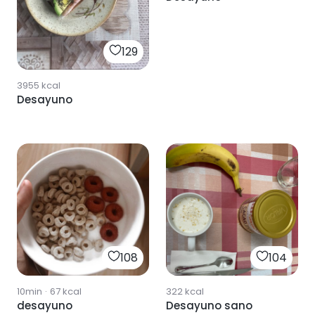
129
3955
kcal
Desayuno
108
104
10min
·
67
kcal
322
kcal
desayuno
Desayuno sano