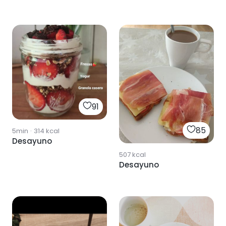
91
85
5min
·
314
kcal
Desayuno
507
kcal
Desayuno