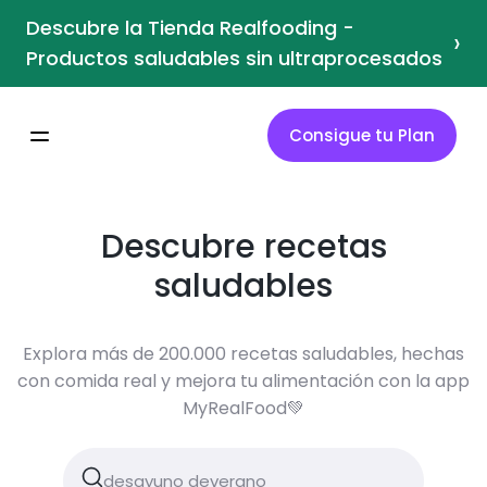
Descubre la Tienda Realfooding -
›
Productos saludables sin ultraprocesados
Consigue tu Plan
Descubre recetas
saludables
Explora más de 200.000 recetas saludables, hechas
con comida real y mejora tu alimentación con la app
MyRealFood💚