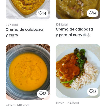
14
14
108
kcal
377
kcal
Crema de calabaza
Crema de calabaza
y pera al curry 🎃🍐
y curry
13
13
10min
·
714
kcal
41min
·
140
kcal