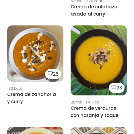
62min
·
274
kcal
Crema de calabaza
asada al curry
26
23
182
kcal
Crema de zanahoria
y curry
20min
·
176
kcal
Crema de verduras
con naranja y toque
de curry