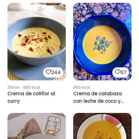
244
67
35min
·
665
kcal
953
kcal
Crema de coliflor al
Crema de calabaza
curry
con leche de coco y
curry