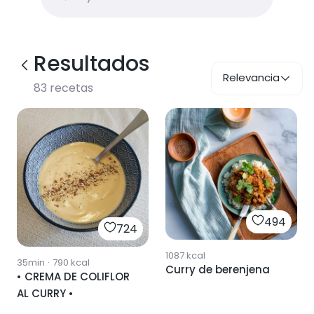
Resultados
Relevancia
83
recetas
494
724
1087
kcal
35min
·
790
kcal
Curry de berenjena
• CREMA DE COLIFLOR
AL CURRY •