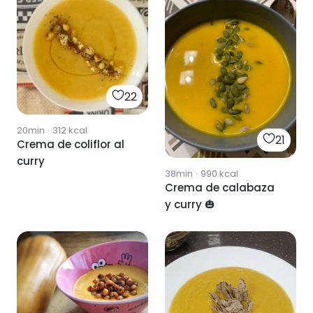
22
20min
·
312
kcal
21
Crema de coliflor al
curry
38min
·
990
kcal
Crema de calabaza
y curry 🎃