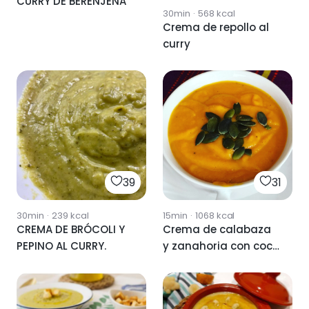
CURRY DE BERENJENA
30min
·
568
kcal
Crema de repollo al
curry
39
31
30min
·
239
kcal
15min
·
1068
kcal
CREMA DE BRÓCOLI Y
Crema de calabaza
PEPINO AL CURRY.
y zanahoria con coco
y curry