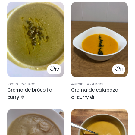
12
11
18min
·
621
kcal
40min
·
474
kcal
Crema de brócoli al
Crema de calabaza
curry 🥦
al curry 🎃