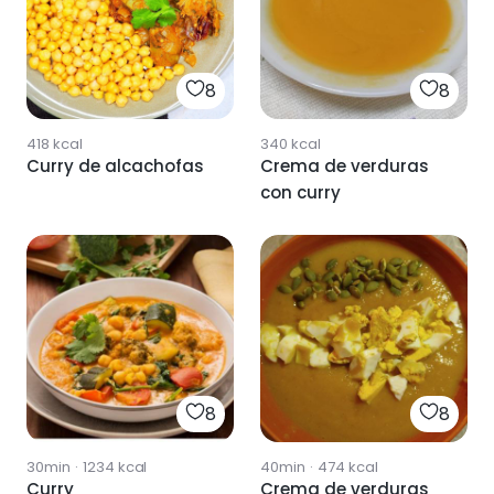
8
8
418
kcal
340
kcal
Curry de alcachofas
Crema de verduras
con curry
8
8
30min
·
1234
kcal
40min
·
474
kcal
Curry
Crema de verduras