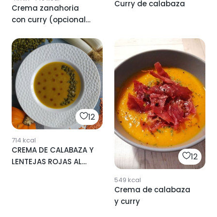
Curry de calabaza
Crema zanahoria
con curry (opcional)
🥕
12
714
kcal
CREMA DE CALABAZA Y
12
LENTEJAS ROJAS AL
CURRY TIKKA
549
kcal
Crema de calabaza
y curry