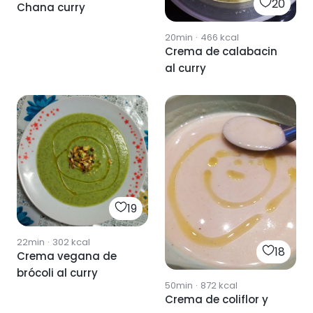
20
Chana curry
20min
·
466
kcal
Crema de calabacin
al curry
19
22min
·
302
kcal
18
Crema vegana de
brócoli al curry
50min
·
872
kcal
Crema de coliflor y