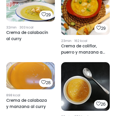
29
32min
·
303
kcal
29
Crema de calabacín
al curry
23min
·
162
kcal
Crema de coliflor,
puerro y manzana al
curry
28
898
kcal
Crema de calabaza
26
y manzana al curry