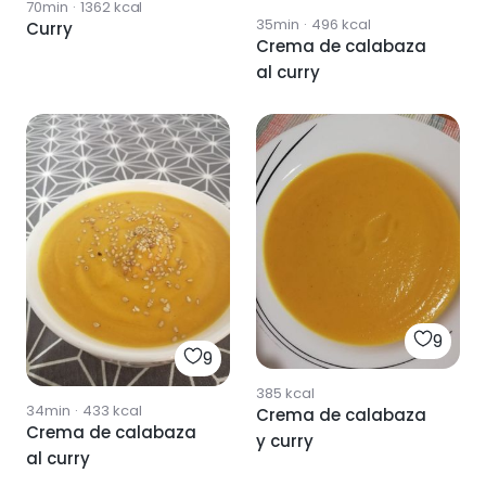
70min
·
1362
kcal
35min
·
496
kcal
Curry
Crema de calabaza
al curry
9
9
385
kcal
34min
·
433
kcal
Crema de calabaza
Crema de calabaza
y curry
al curry