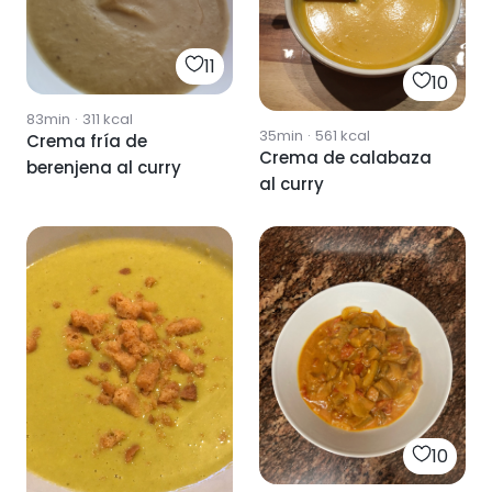
11
10
83min
·
311
kcal
35min
·
561
kcal
Crema fría de
Crema de calabaza
berenjena al curry
al curry
10