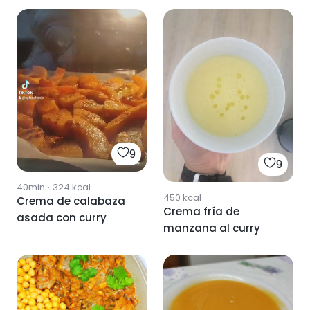
9
9
40min
·
324
kcal
450
kcal
Crema de calabaza
Crema fría de
asada con curry
manzana al curry