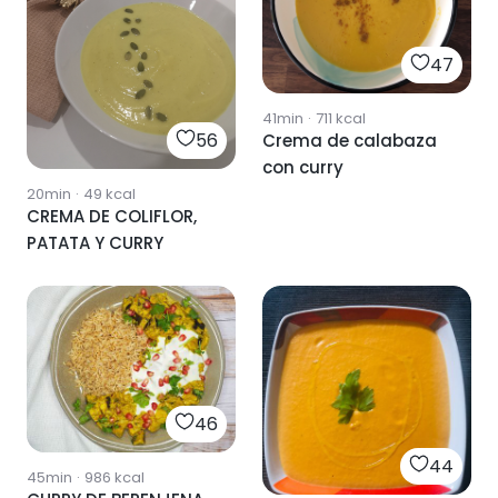
47
41min
·
711
kcal
56
Crema de calabaza
con curry
20min
·
49
kcal
CREMA DE COLIFLOR,
PATATA Y CURRY
46
44
45min
·
986
kcal