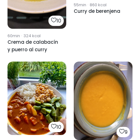
55min
·
860
kcal
Curry de berenjena
10
60min
·
324
kcal
Crema de calabacín
y puerro al curry
10
9