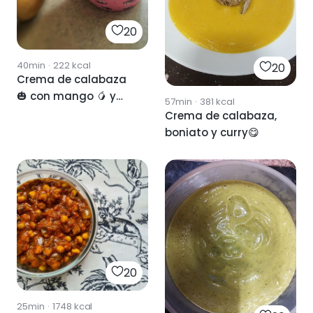
20
40min
·
222
kcal
20
Crema de calabaza
🎃 con mango 🥭 y
57min
·
381
kcal
curry
Crema de calabaza,
boniato y curry😋
20
25min
·
1748
kcal