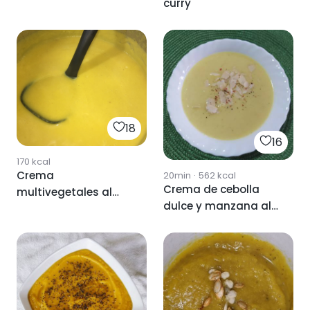
curry
18
16
170
kcal
Crema
20min
·
562
kcal
Crema de cebolla
multivegetales al
dulce y manzana al
curry
curry