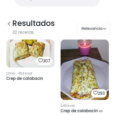
Resultados
Relevancia
32
recetas
307
17min
·
453
kcal
Crep de calabacin
293
245
kcal
Crep de calabacín 🥒