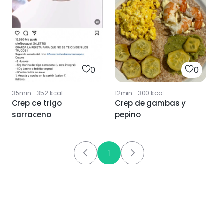
0
0
35min
·
352
kcal
12min
·
300
kcal
Crep de trigo
Crep de gambas y
sarraceno
pepino
1