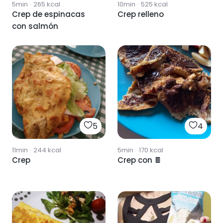
5min
·
265
kcal
10min
·
525
kcal
Crep de espinacas
Crep relleno
con salmón
5
4
11min
·
244
kcal
5min
·
170
kcal
Crep
Crep con 🍫