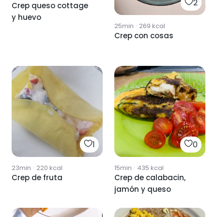
2
Crep queso cottage
y huevo
25min
·
269
kcal
Crep con cosas
1
0
23min
·
220
kcal
15min
·
435
kcal
Crep de fruta
Crep de calabacin,
jamón y queso