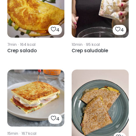
4
4
7min
·
164
kcal
10min
·
95
kcal
Crep salado
Crep saludable
4
15min
·
167
kcal