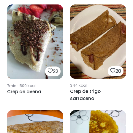
20
22
344
kcal
7min
·
500
kcal
Crep de trigo
Crep de avena
sarraceno