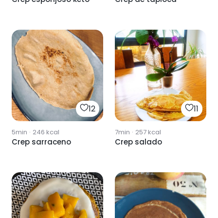
12
11
5min
·
246
kcal
7min
·
257
kcal
Crep sarraceno
Crep salado