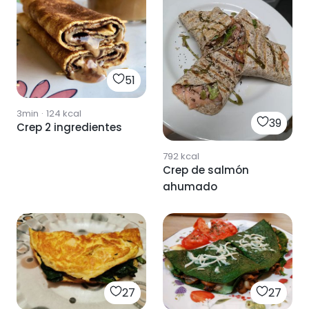
51
3min
·
124
kcal
39
Crep 2 ingredientes
792
kcal
Crep de salmón
ahumado
27
27