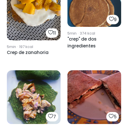
9
11
5min
·
374
kcal
"crep" de dos
ingredientes
5min
·
197
kcal
Crep de zanahoria
7
5