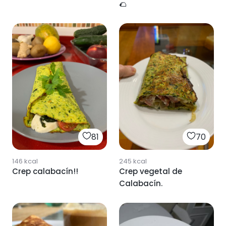
🌮
81
70
146
kcal
245
kcal
Crep calabacín!!
Crep vegetal de
Calabacín.