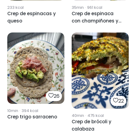
35min
·
961
kcal
233
kcal
Crep de espinaca
Crep de espinacas y
con champiñones y
queso
jamón
26
22
10min
·
394
kcal
40min
·
475
kcal
Crep trigo sarraceno
Crep de brócoli y
calabaza