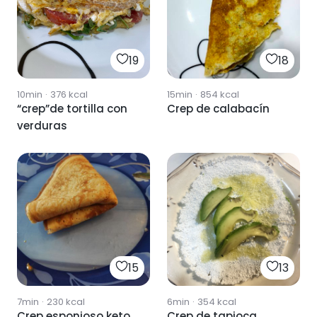
19
18
10min
·
376
kcal
15min
·
854
kcal
“crep”de tortilla con
Crep de calabacín
verduras
15
13
7min
·
230
kcal
6min
·
354
kcal
Crep esponjoso keto
Crep de tapioca