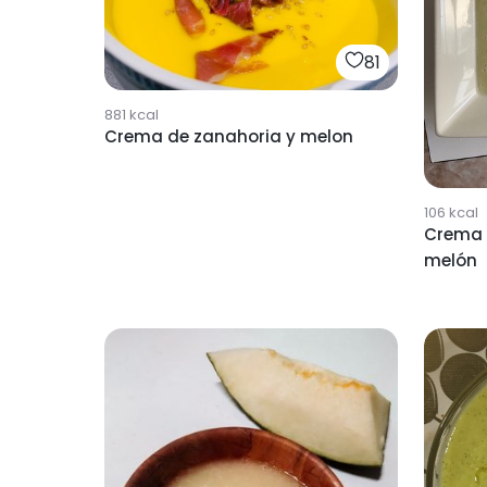
81
881
kcal
Crema de zanahoria y melon
106
kcal
Crema f
melón