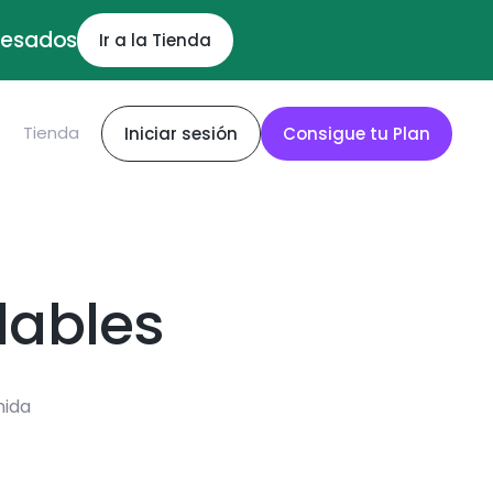
ocesados
Ir a la Tienda
S
Tienda
Iniciar sesión
Consigue tu Plan
dables
mida