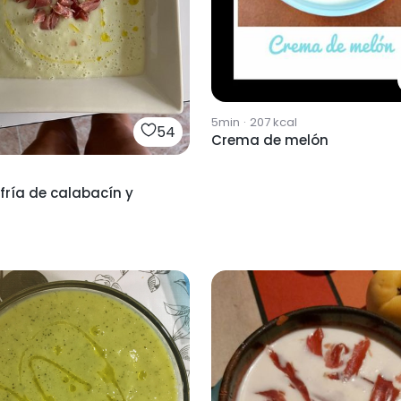
5min
·
207
kcal
54
Crema de melón
ría de calabacín y