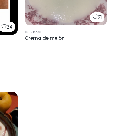
21
24
335
kcal
Crema de melón