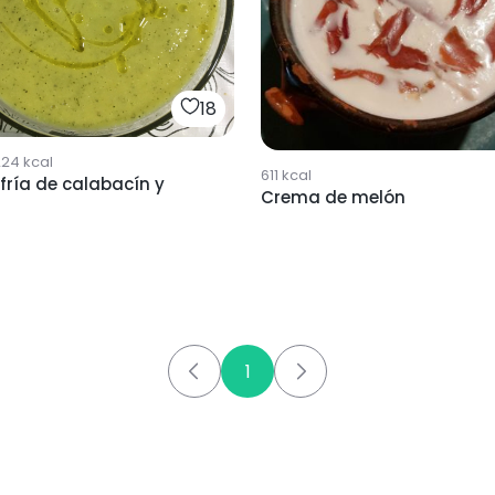
18
224
kcal
611
kcal
ría de calabacín y
Crema de melón
1