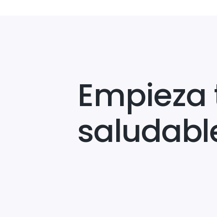
Empieza 
saludabl