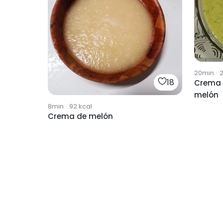
20min
·
18
Crema f
melón
8min
·
92
kcal
Crema de melón