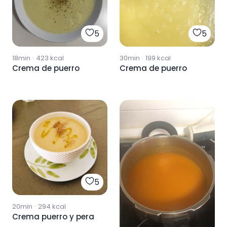
5
5
18min
·
423
kcal
30min
·
199
kcal
Crema de puerro
Crema de puerro
5
20min
·
294
kcal
Crema puerro y pera