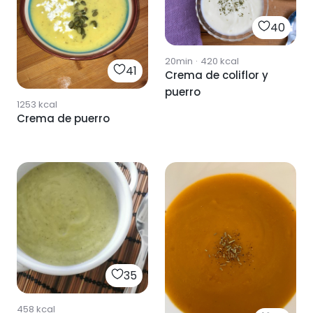
40
20min
·
420
kcal
41
Crema de coliflor y
puerro
1253
kcal
Crema de puerro
35
458
kcal