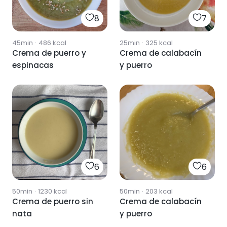
8
7
45min
·
486
kcal
25min
·
325
kcal
Crema de puerro y
Crema de calabacín
espinacas
y puerro
6
6
50min
·
1230
kcal
50min
·
203
kcal
Crema de puerro sin
Crema de calabacín
nata
y puerro