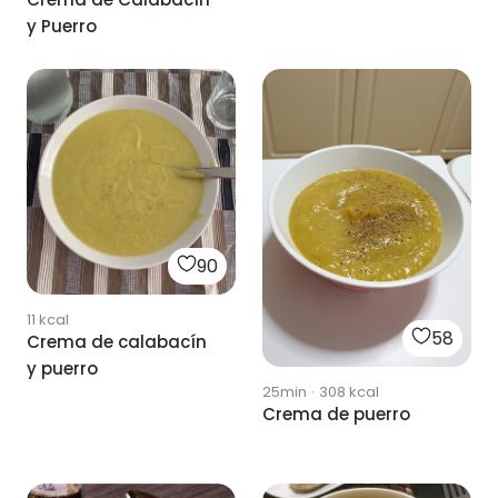
y Puerro
90
11
kcal
58
Crema de calabacín
y puerro
25min
·
308
kcal
Crema de puerro