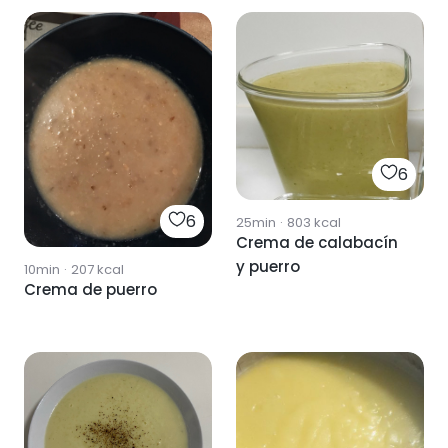
6
6
25min
·
803
kcal
Crema de calabacín
y puerro
10min
·
207
kcal
Crema de puerro