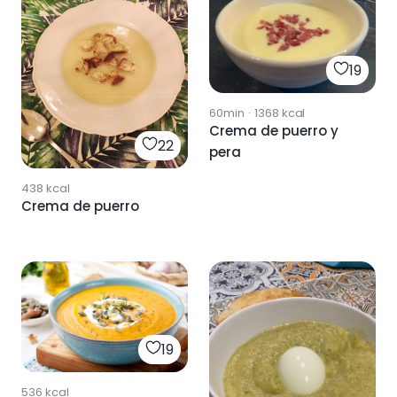
19
60min
·
1368
kcal
Crema de puerro y
22
pera
438
kcal
Crema de puerro
19
536
kcal