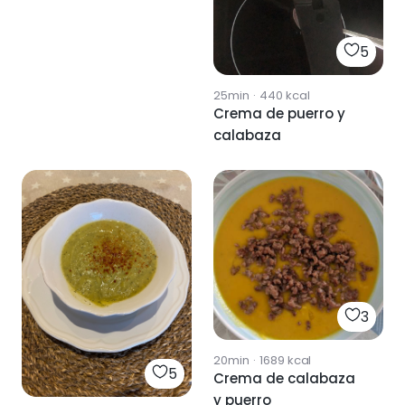
5
25min
·
440
kcal
Crema de puerro y
calabaza
3
20min
·
1689
kcal
5
Crema de calabaza
y puerro