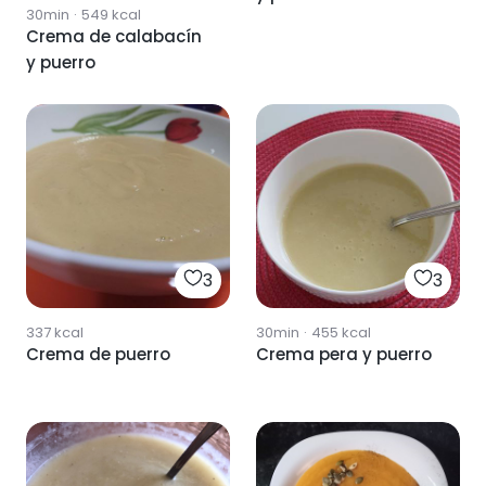
30min
·
549
kcal
Crema de calabacín
y puerro
3
3
337
kcal
30min
·
455
kcal
Crema de puerro
Crema pera y puerro