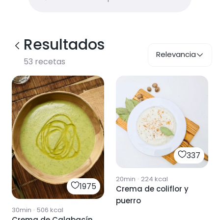
Resultados
Relevancia
53
recetas
337
20min
·
224
kcal
1975
Crema de coliflor y
puerro
30min
·
506
kcal
Crema de Calabacín