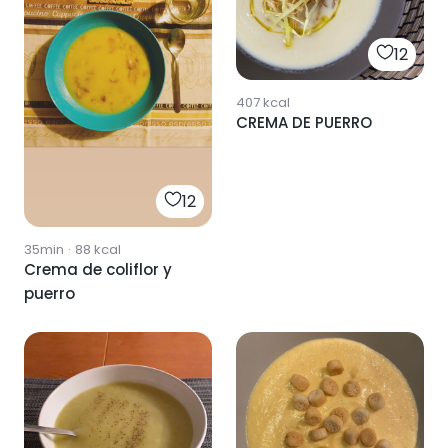
12
407
kcal
CREMA DE PUERRO
12
35min
·
88
kcal
Crema de coliflor y
puerro