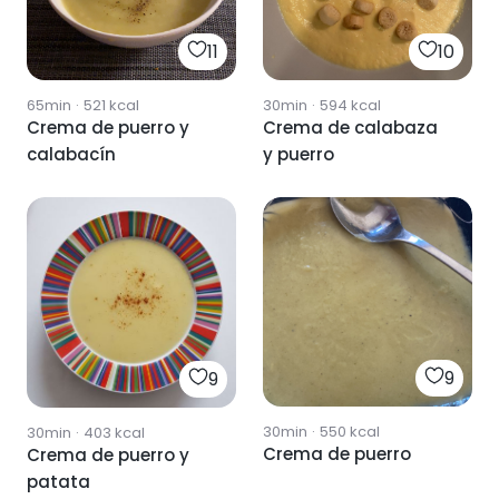
11
10
65min
·
521
kcal
30min
·
594
kcal
Crema de puerro y
Crema de calabaza
calabacín
y puerro
9
9
30min
·
550
kcal
30min
·
403
kcal
Crema de puerro
Crema de puerro y
patata