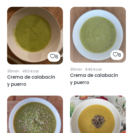
8
8
35min
·
646
kcal
35min
·
453
kcal
Crema de calabacín
Crema de calabacín
y puerro
y puerro