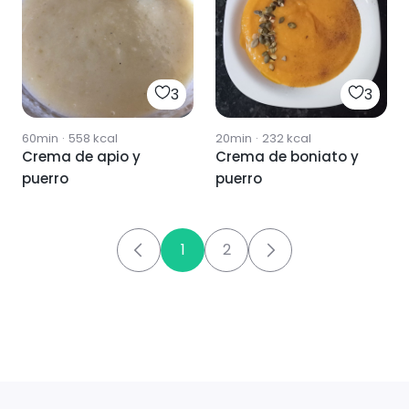
3
3
60min
·
558
kcal
20min
·
232
kcal
Crema de apio y
Crema de boniato y
puerro
puerro
1
2