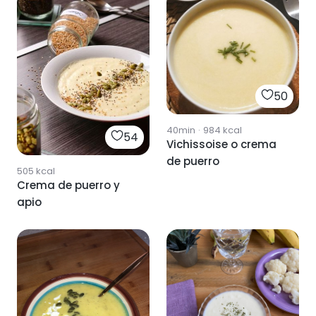
50
40min
·
984
kcal
54
Vichissoise o crema
de puerro
505
kcal
Crema de puerro y
apio