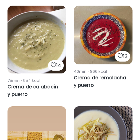
13
14
40min
·
866
kcal
Crema de remolacha
75min
·
954
kcal
y puerro
Crema de calabacín
y puerro