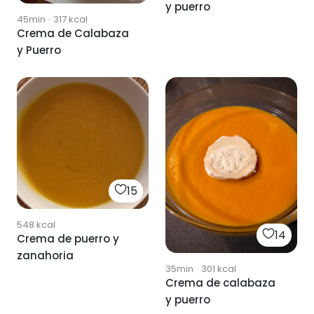
y puerro
45min
·
317
kcal
Crema de Calabaza
y Puerro
15
548
kcal
14
Crema de puerro y
zanahoria
35min
·
301
kcal
Crema de calabaza
y puerro