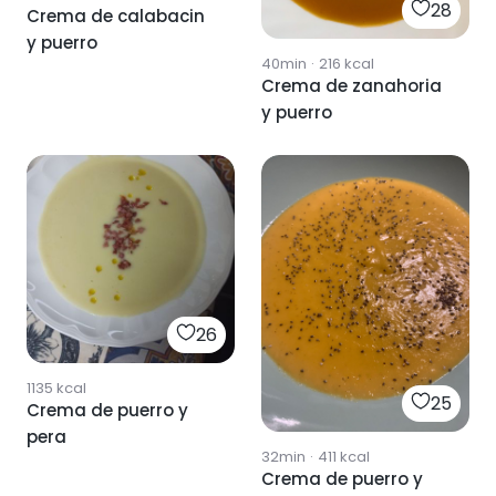
28
Crema de calabacin
y puerro
40min
·
216
kcal
Crema de zanahoria
y puerro
26
1135
kcal
25
Crema de puerro y
pera
32min
·
411
kcal
Crema de puerro y