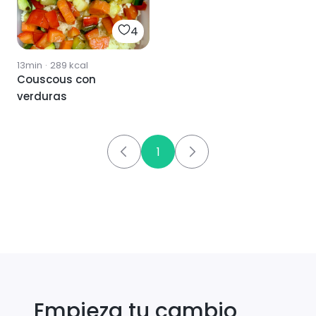
4
13min
·
289
kcal
Couscous con
verduras
1
Empieza tu cambio