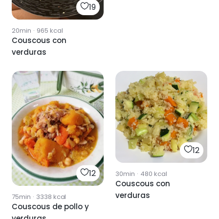
19
20min
·
965
kcal
Couscous con
verduras
12
12
30min
·
480
kcal
Couscous con
verduras
75min
·
3338
kcal
Couscous de pollo y
verduras