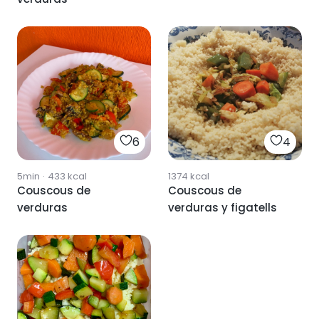
6
4
5min
·
433
kcal
1374
kcal
Couscous de
Couscous de
verduras
verduras y figatells