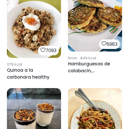
6983
7093
5min
·
849
kcal
Hamburguesas de
1179
kcal
Quinoa a la
calabacín,
carbonara healthy
zanahoria, cebolla y
garbanzos.