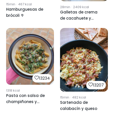
15min
·
467
kcal
28min
·
2409
kcal
Hamburguesas de
Galletas de crema
brócoli 🥦
de cacahuete y
chocolate
13234
13207
1318
kcal
Pasta con salsa de
15min
·
482
kcal
champiñones y
Sartenada de
espinacas
calabacín y queso