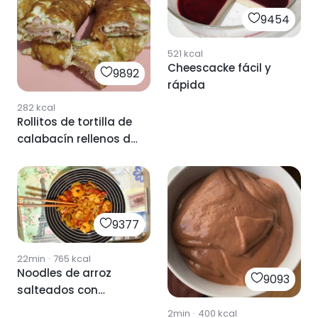
9454
521
kcal
Cheescacke fácil y
9892
rápida
282
kcal
Rollitos de tortilla de
calabacín rellenos de
jamón York y
mozzarella
9377
22min
·
765
kcal
Noodles de arroz
9093
salteados con
verduras, gambones
2min
·
400
kcal