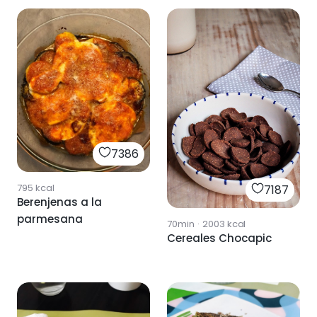
7386
795
kcal
7187
Berenjenas a la
parmesana
70min
·
2003
kcal
Cereales Chocapic