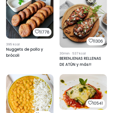
11778
11306
395
kcal
Nuggets de pollo y
30min
·
537
kcal
brócoli
BERENJENAS RELLENAS
DE ATÚN y más!!
10541