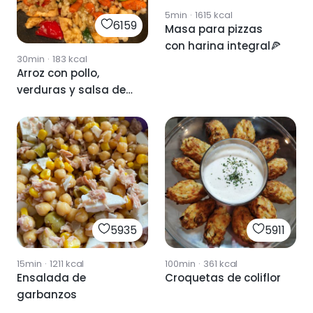
5min
·
1615
kcal
6159
Masa para pizzas
con harina integral🍕
30min
·
183
kcal
Arroz con pollo,
verduras y salsa de
soja
5935
5911
15min
·
1211
kcal
100min
·
361
kcal
Ensalada de
Croquetas de coliflor
garbanzos