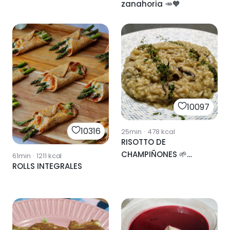
zanahoria 🥕🧡
10097
10316
25min
·
478
kcal
RISOTTO DE
CHAMPIÑONES 🌱
61min
·
1211
kcal
ROLLS INTEGRALES
VEGANO