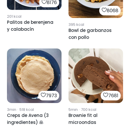
8176
8068
201
kcal
Palitos de berenjena
395
kcal
y calabacín
Bowl de garbanzos
con pollo
7973
7681
3min
·
518
kcal
5min
·
700
kcal
Creps de Avena (3
Brownie fit al
ingredientes) 🥞
microondas