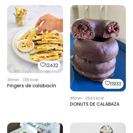
12432
35min
·
739
kcal
11933
Fingers de calabacín
85min
·
2843
kcal
DONUTS DE CALABAZA