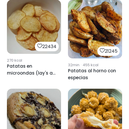
22434
21245
270
kcal
32min
·
455
kcal
Patatas en
Patatas al horno con
microondas (lay's al
especias
punto de sal)