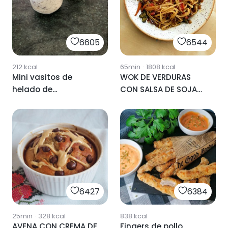
6605
6544
212
kcal
65min
·
1808
kcal
Mini vasitos de
WOK DE VERDURAS
helado de
CON SALSA DE SOJA
stracciatella
🍲
realfood
6427
6384
25min
·
328
kcal
838
kcal
AVENA CON CREMA DE
Fingers de pollo