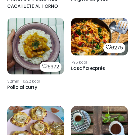
CACAHUETE AL HORNO
6275
795
kcal
6372
Lasaña exprés
32min
·
1522
kcal
Pollo al curry