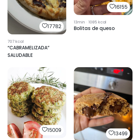
16155
13min
·
1085
kcal
17782
Bolitas de queso
707
kcal
“CABRAMELIZADA”
SALUDABLE
15009
13499