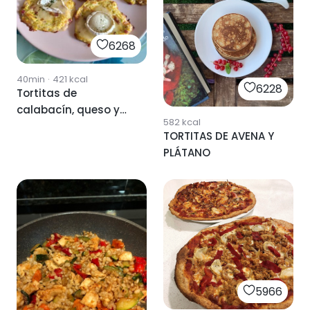
6268
40min
·
421
kcal
6228
Tortitas de
calabacín, queso y
582
kcal
jamón serrano
TORTITAS DE AVENA Y
PLÁTANO
5966