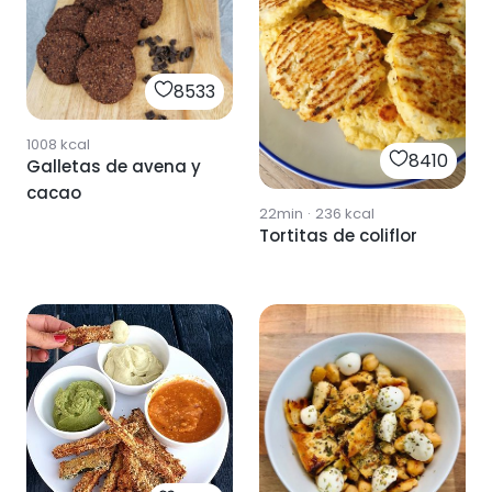
8533
1008
kcal
8410
Galletas de avena y
cacao
22min
·
236
kcal
Tortitas de coliflor