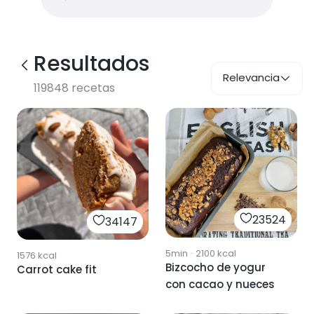
Resultados
Relevancia
119848
recetas
23524
34147
5min
·
2100
kcal
1576
kcal
Bizcocho de yogur
Carrot cake fit
con cacao y nueces