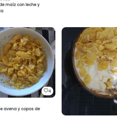
de maíz con leche y
da
4
de avena y copos de