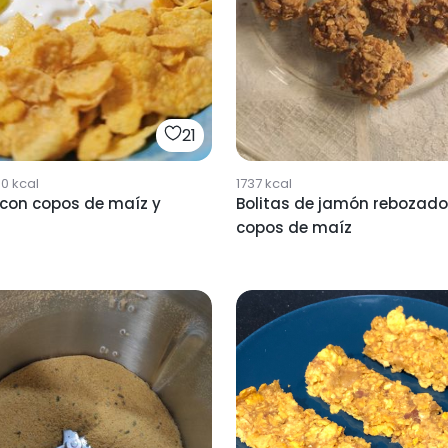
21
60
kcal
1737
kcal
 con copos de maíz y
Bolitas de jamón rebozado
copos de maíz