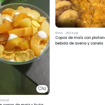
5min
·
263
kcal
Copos de maíz con platan
bebida de avena y canela
10
73
kcal
on copos de maiz y fruta