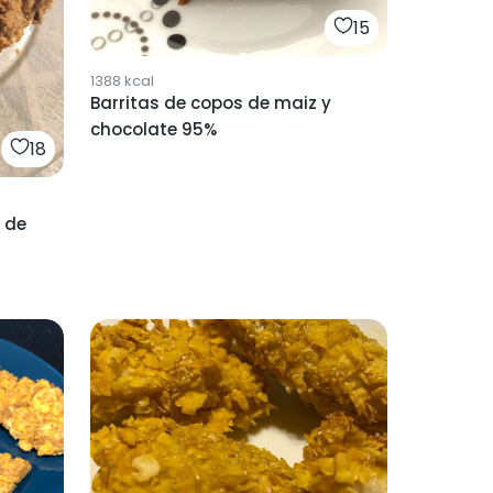
15
1388
kcal
Barritas de copos de maiz y
chocolate 95%
18
 de