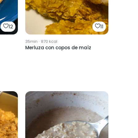
12
11
35min
·
870
kcal
Merluza con copos de maíz