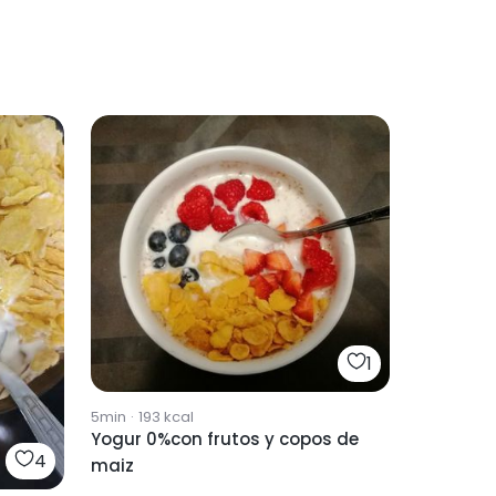
1
5min
·
193
kcal
Yogur 0%con frutos y copos de
4
maiz