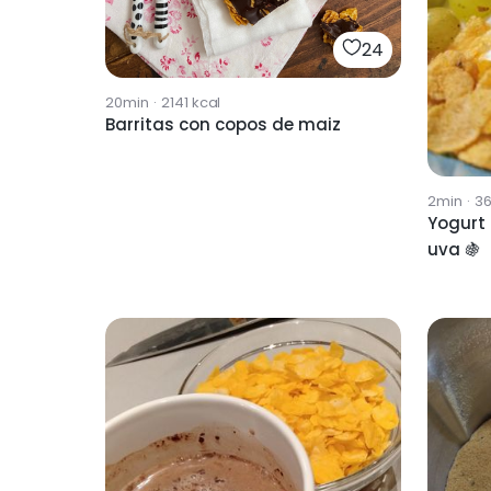
24
20min
·
2141
kcal
Barritas con copos de maiz
2min
·
3
Yogurt
uva 🍇