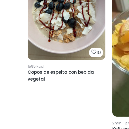
10
1595
kcal
Copos de espelta con bebida
vegetal
2min
·
2
Kefir c