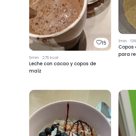
1min
·
13
15
Copos 
para r
5min
·
275
kcal
Leche con cacao y copos de
maíz