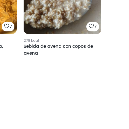
7
7
278
kcal
o,
Bebida de avena con copos de
avena