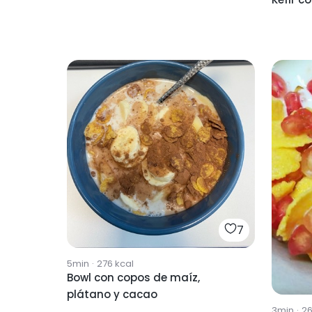
7
5min
·
276
kcal
Bowl con copos de maíz,
plátano y cacao
3min
·
2