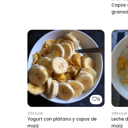
Copos 
grana
5
233
kcal
298
kcal
Yogurt con plátano y copos de
Leche 
maíz
maíz