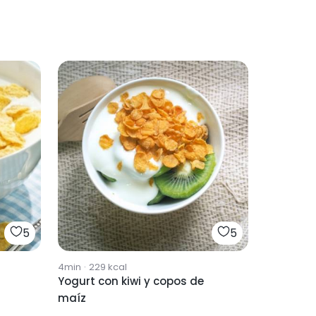
5
5
4min
·
229
kcal
Yogurt con kiwi y copos de
maíz