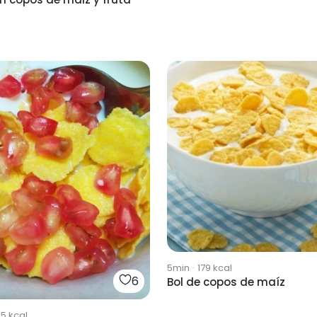
5min
·
179
kcal
6
Bol de copos de maíz
65
kcal