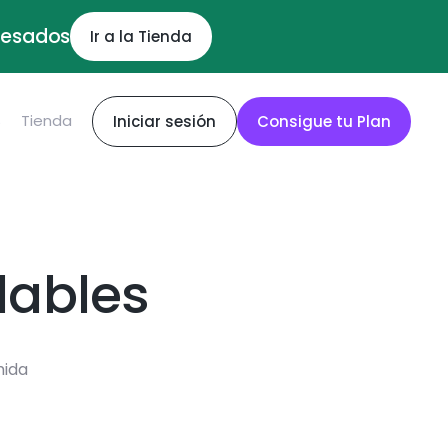
ocesados
Ir a la Tienda
S
Tienda
Iniciar sesión
Consigue tu Plan
dables
mida