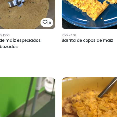
15
69
kcal
266
kcal
de maíz especiados
Barrita de copos de maiz
ebozados