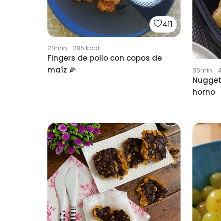
411
20min
·
285
kcal
Fingers de pollo con copos de
maíz 🌽
35min
·
Nugget
horno