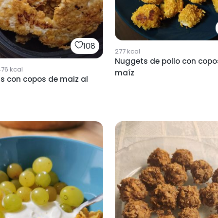
108
277
kcal
Nuggets de pollo con copo
476
kcal
maíz
s con copos de maiz al