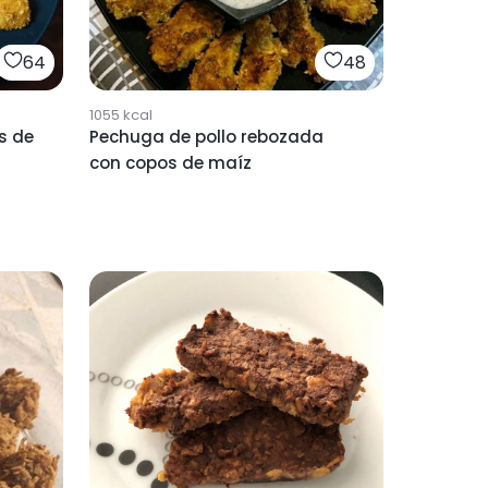
64
48
1055
kcal
s de
Pechuga de pollo rebozada
con copos de maíz