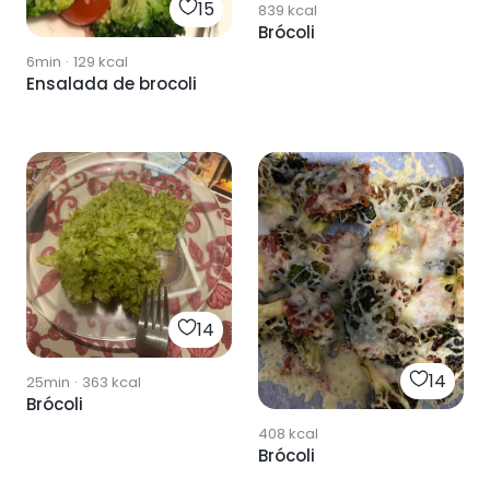
15
839
kcal
Brócoli
6min
·
129
kcal
Ensalada de brocoli
14
14
25min
·
363
kcal
Brócoli
408
kcal
Brócoli