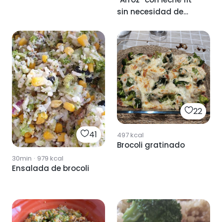
sin necesidad de
hervir en el cazo.
22
41
497
kcal
Brocoli gratinado
30min
·
979
kcal
Ensalada de brocoli