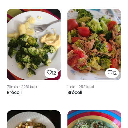
12
12
70min
·
2281
kcal
1min
·
252
kcal
Brócoli
Brócoli