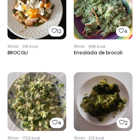
12
4
16min
·
316
kcal
15min
·
898
kcal
BROCOLI
Ensalada de brocoli
4
2
15min
·
1723
kcal
10min
·
213
kcal