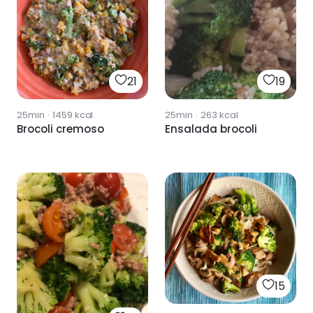
21
19
25min
·
1459
kcal
25min
·
263
kcal
Brocoli cremoso
Ensalada brocoli
15