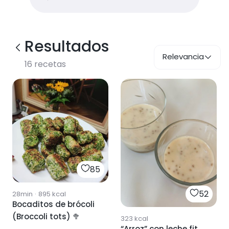
Resultados
Relevancia
16
recetas
85
52
28min
·
895
kcal
Bocaditos de brócoli
(Broccoli tots) 🥦
323
kcal
“Arroz” con leche fit