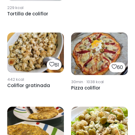
229
kcal
Tortilla de coliflor
61
60
442
kcal
30min
·
1038
kcal
Coliflor gratinada
Pizza coliflor