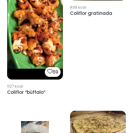
838
kcal
Coliflor gratinada
89
1127
kcal
Coliflor “búffalo”