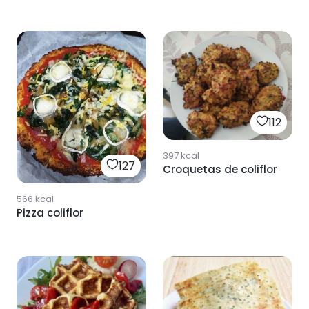
112
397
kcal
127
Croquetas de coliflor
566
kcal
Pizza coliflor