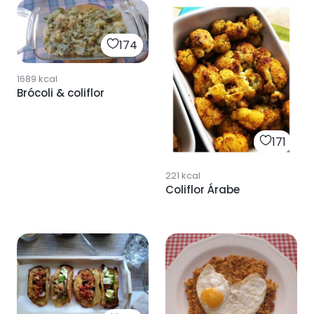
174
1689
kcal
Brócoli & coliflor
171
221
kcal
Coliflor Árabe