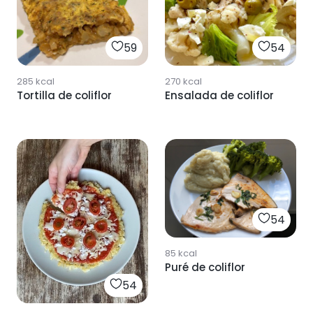
59
54
285
kcal
270
kcal
Tortilla de coliflor
Ensalada de coliflor
54
85
kcal
Puré de coliflor
54