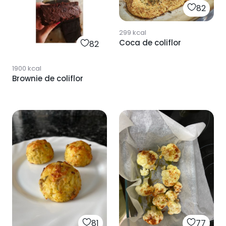
82
299
kcal
Coca de coliflor
82
1900
kcal
Brownie de coliflor
81
77