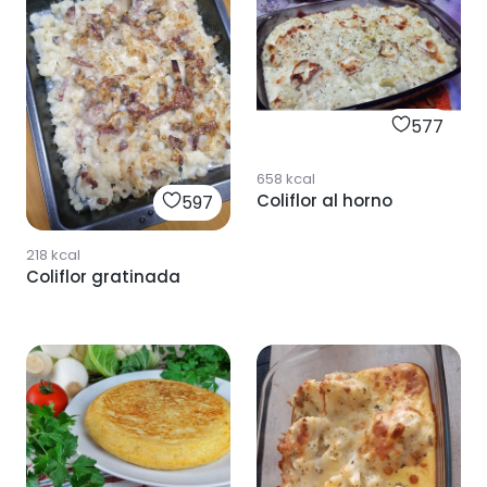
577
658
kcal
Coliflor al horno
597
218
kcal
Coliflor gratinada