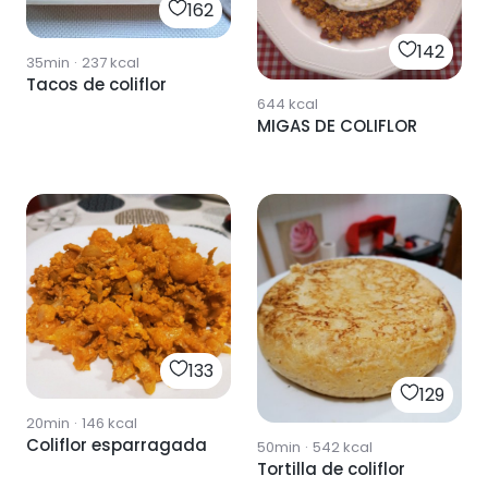
162
142
35min
·
237
kcal
Tacos de coliflor
644
kcal
MIGAS DE COLIFLOR
133
129
20min
·
146
kcal
Coliflor esparragada
50min
·
542
kcal
Tortilla de coliflor