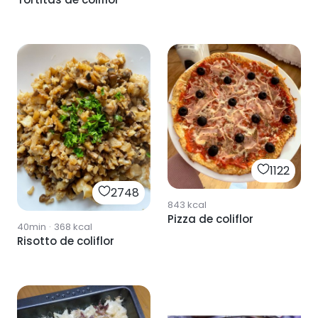
1122
2748
843
kcal
Pizza de coliflor
40min
·
368
kcal
Risotto de coliflor