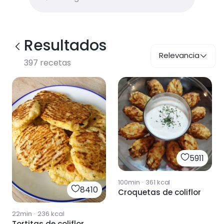
Resultados
Relevancia
397
recetas
5911
100min
·
361
kcal
8410
Croquetas de coliflor
22min
·
236
kcal
Tortitas de coliflor