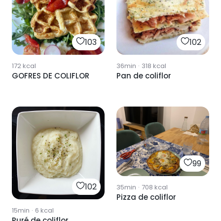
103
102
172
kcal
36min
·
318
kcal
GOFRES DE COLIFLOR
Pan de coliflor
99
102
35min
·
708
kcal
Pizza de coliflor
15min
·
6
kcal
Puré de coliflor