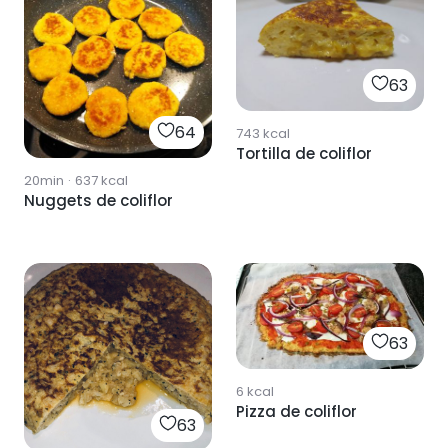
63
64
743
kcal
Tortilla de coliflor
20min
·
637
kcal
Nuggets de coliflor
63
6
kcal
Pizza de coliflor
63