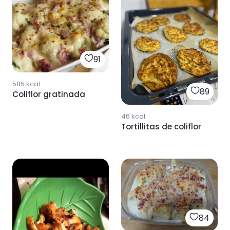
91
585
kcal
89
Coliflor gratinada
46
kcal
Tortillitas de coliflor
84