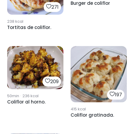
Burger de coliflor
271
238
kcal
Tortitas de coliflor.
209
197
50min
·
236
kcal
Coliflor al horno.
415
kcal
Coliflor gratinada.