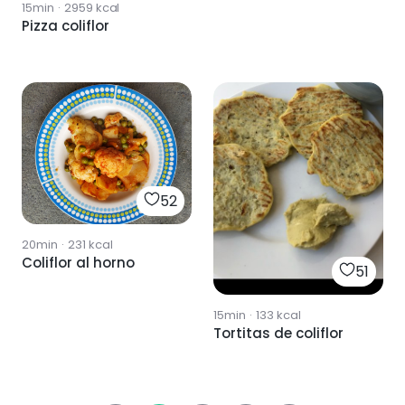
15min
·
2959
kcal
Pizza coliflor
52
20min
·
231
kcal
Coliflor al horno
51
15min
·
133
kcal
Tortitas de coliflor