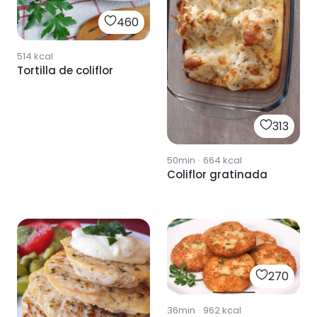
460
514
kcal
Tortilla de coliflor
313
50min
·
664
kcal
Coliflor gratinada
270
36min
·
962
kcal