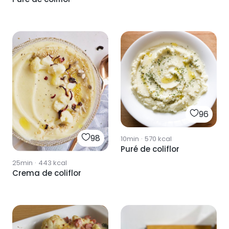
96
98
10min
·
570
kcal
Puré de coliflor
25min
·
443
kcal
Crema de coliflor