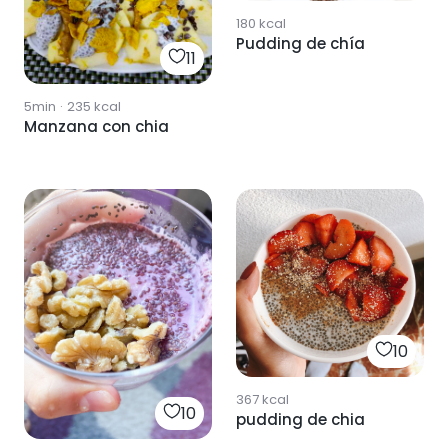
180
kcal
Pudding de chía
11
5min
·
235
kcal
Manzana con chia
10
367
kcal
10
pudding de chia