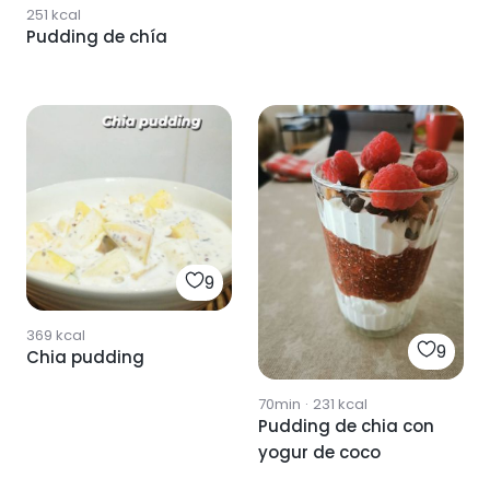
251
kcal
Pudding de chía
9
369
kcal
9
Chia pudding
70min
·
231
kcal
Pudding de chia con
yogur de coco