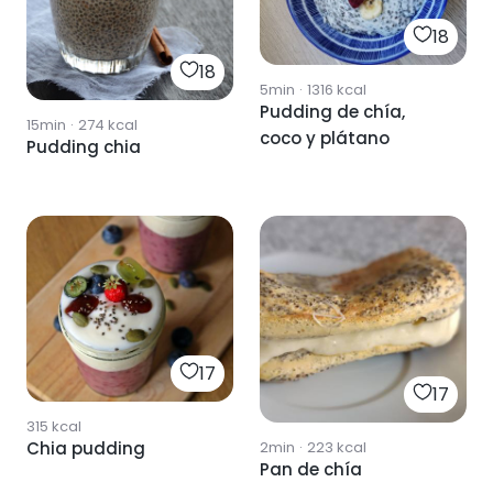
18
18
5min
·
1316
kcal
Pudding de chía,
15min
·
274
kcal
coco y plátano
Pudding chia
17
17
315
kcal
Chia pudding
2min
·
223
kcal
Pan de chía