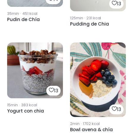
13
35min
·
451
kcal
125min
·
231
kcal
Pudin de Chía
Pudding de Chia
13
15min
·
383
kcal
13
Yogurt con chia
2min
·
1702
kcal
Bowl avena & chía