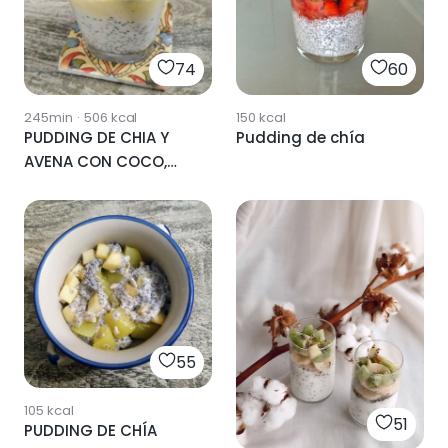
74
60
245min
·
506
kcal
150
kcal
PUDDING DE CHIA Y
Pudding de chía
AVENA CON COCO,
MANGO Y CACAO
55
105
kcal
51
PUDDING DE CHÍA