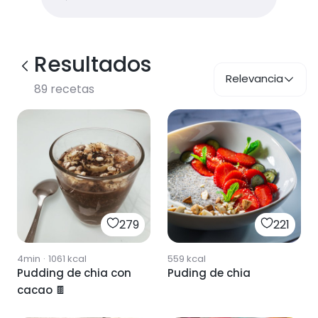
Resultados
Relevancia
89
recetas
279
221
4min
·
1061
kcal
559
kcal
Pudding de chia con
Puding de chia
cacao 🍫