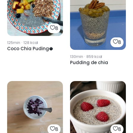
8
8
125min
·
128
kcal
Coco Chia Puding🥥
130min
·
859
kcal
Pudding de chia
8
8