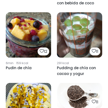
con bebida de coco
12
11
6min
·
159
kcal
291
kcal
Pudin de chía
Pudding de chía con
cacao y yogur
11