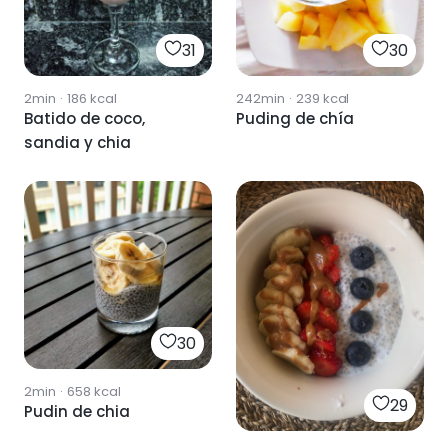
31
30
2min
·
186
kcal
242min
·
239
kcal
Batido de coco,
Puding de chía
sandia y chia
30
2min
·
658
kcal
29
Pudin de chia