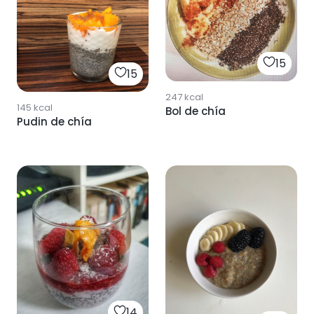
15
15
247
kcal
145
kcal
Bol de chía
Pudin de chía
14