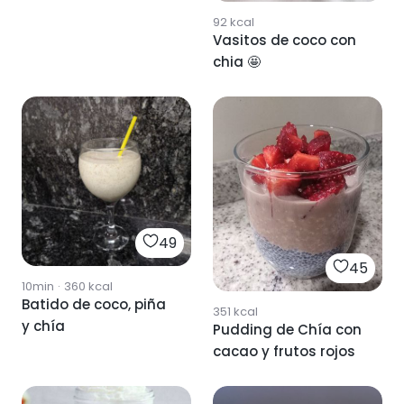
92
kcal
Vasitos de coco con
chia 🤩
49
45
10min
·
360
kcal
Batido de coco, piña
351
kcal
y chía
Pudding de Chía con
cacao y frutos rojos