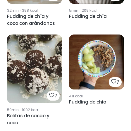
32min
·
398
kcal
5min
·
209
kcal
Pudding de chía y
Pudding de chía
coco con arándanos
7
7
411
kcal
Pudding de chia
50min
·
1002
kcal
Bolitas de cacao y
coco