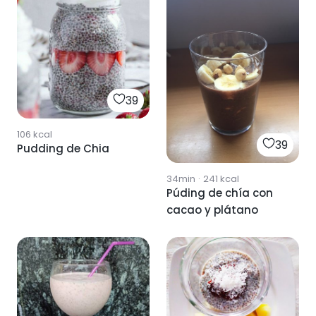
39
106
kcal
39
Pudding de Chia
34min
·
241
kcal
Púding de chía con
cacao y plátano