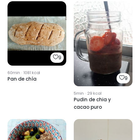
9
60min
·
1081
kcal
9
Pan de chía
5min
·
29
kcal
Pudin de chia y
cacao puro