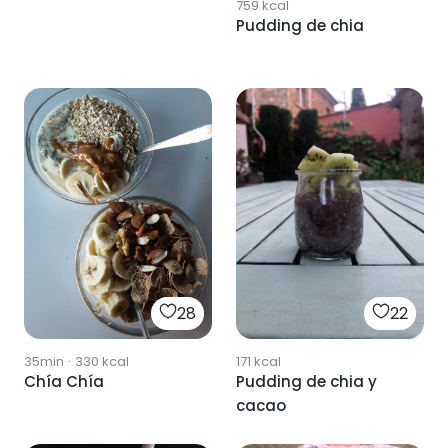
759
kcal
Pudding de chia
22
28
171
kcal
35min
·
330
kcal
Pudding de chia y
Chía Chía
cacao