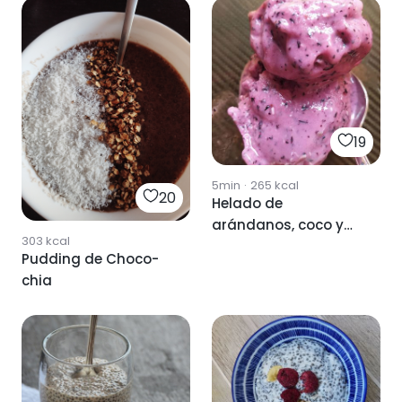
19
5min
·
265
kcal
20
Helado de
arándanos, coco y
303
kcal
chia
Pudding de Choco-
chia