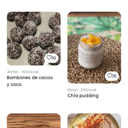
16
40min
·
1934
kcal
16
Bombones de cacao
y coco
10min
·
209
kcal
Chía pudding