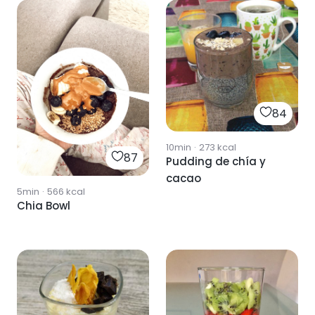
84
10min
·
273
kcal
87
Pudding de chía y
cacao
5min
·
566
kcal
Chia Bowl