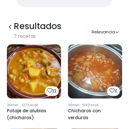
Resultados
Relevancia
7
recetas
13
11
30min
·
1273
kcal
35min
·
943
kcal
Potaje de alubias
Chicharos con
(chicharos)
verduras