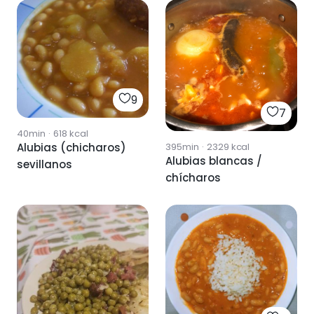
9
7
40min
·
618
kcal
Alubias (chicharos)
395min
·
2329
kcal
Alubias blancas /
sevillanos
chícharos