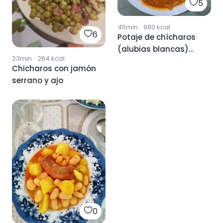
5
45min
·
980
kcal
6
Potaje de chícharos
(alubias blancas)
23min
·
264
kcal
con arroz
Chicharos con jamón
serrano y ajo
0