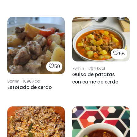
58
59
70min
·
1704
kcal
Guiso de patatas
60min
·
1698
kcal
con carne de cerdo
Estofado de cerdo