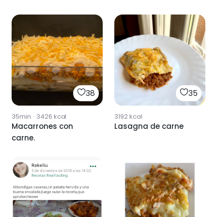
38
35
35min
·
3426
kcal
3192
kcal
Macarrones con
Lasagna de carne
carne.