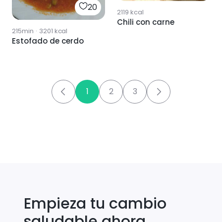
20
2119
kcal
Chili con carne
215min
·
3201
kcal
Estofado de cerdo
1
2
3
Empieza tu cambio
saludable ahora