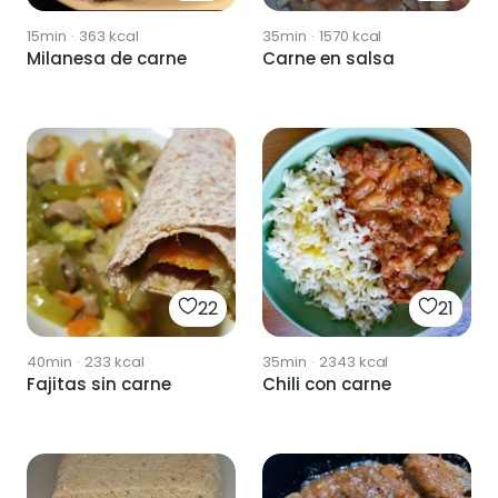
15min
·
363
kcal
35min
·
1570
kcal
Milanesa de carne
Carne en salsa
22
21
40min
·
233
kcal
35min
·
2343
kcal
Fajitas sin carne
Chili con carne