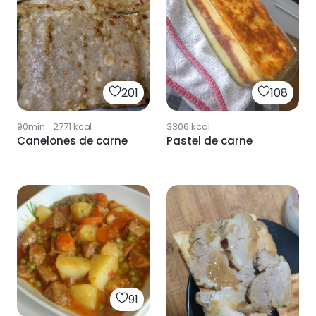
201
108
90min
·
2771
kcal
3306
kcal
Canelones de carne
Pastel de carne
91