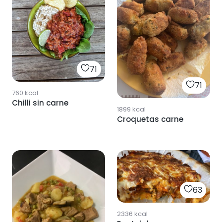
71
71
760
kcal
Chilli sin carne
1899
kcal
Croquetas carne
63
2336
kcal