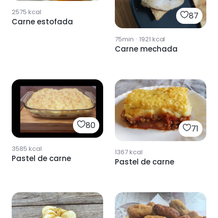
2575
kcal
87
Carne estofada
75min
·
1921
kcal
Carne mechada
80
71
3585
kcal
1367
kcal
Pastel de carne
Pastel de carne