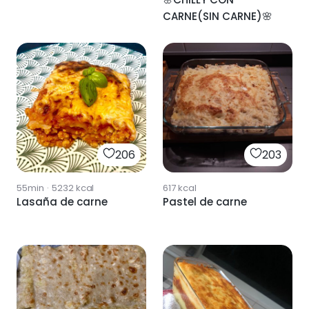
CARNE(SIN CARNE)🌸
206
203
55min
·
5232
kcal
617
kcal
Lasaña de carne
Pastel de carne