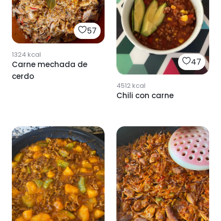
57
1324
kcal
47
Carne mechada de
cerdo
4512
kcal
Chili con carne