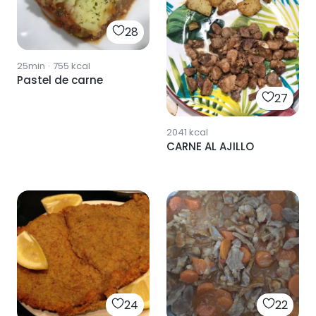
28
25min
·
755
kcal
Pastel de carne
27
2041
kcal
CARNE AL AJILLO
24
22