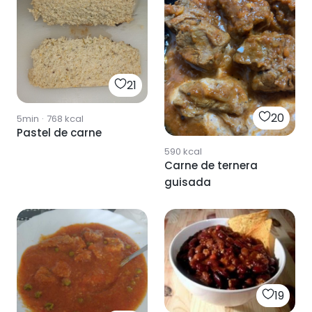
21
20
5min
·
768
kcal
Pastel de carne
590
kcal
Carne de ternera
guisada
19