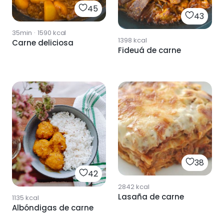
45
43
35min
·
1590
kcal
1398
kcal
Carne deliciosa
Fideuá de carne
38
42
2842
kcal
Lasaña de carne
1135
kcal
Albóndigas de carne