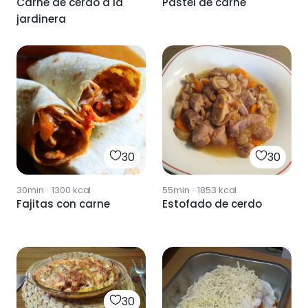
Carne de cerdo a la
Pastel de carne
jardinera
30
30
30min
·
1300
kcal
55min
·
1853
kcal
Fajitas con carne
Estofado de cerdo
30