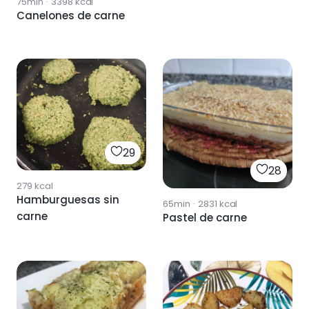
75min
·
3398
kcal
Canelones de carne
29
28
279
kcal
Hamburguesas sin
65min
·
2831
kcal
carne
Pastel de carne