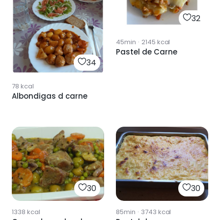
32
45min
·
2145
kcal
Pastel de Carne
34
78
kcal
Albondigas d carne
30
30
1338
kcal
85min
·
3743
kcal