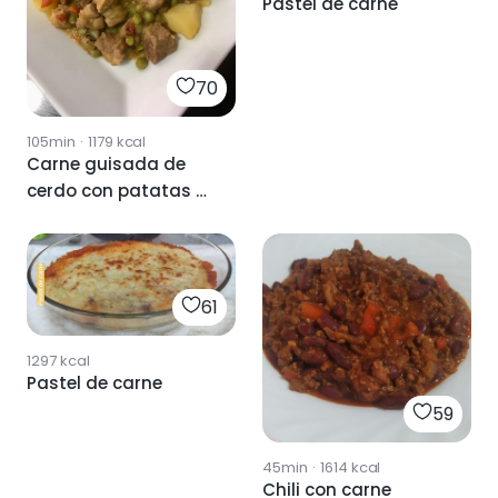
Pastel de carne
70
105min
·
1179
kcal
Carne guisada de
cerdo con patatas y
cúrcuma.
61
1297
kcal
Pastel de carne
59
45min
·
1614
kcal
Chili con carne