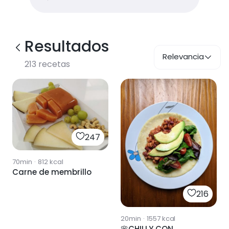
Resultados
Relevancia
213
recetas
247
70min
·
812
kcal
Carne de membrillo
216
20min
·
1557
kcal
🌸CHILLY CON