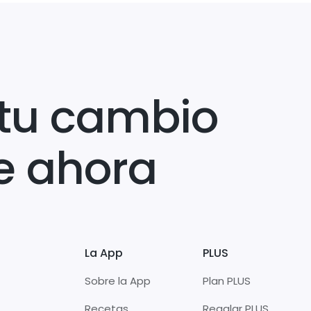
tu cambio
e ahora
La App
PLUS
Sobre la App
Plan PLUS
Recetas
Regalar PLUS