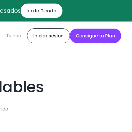
ocesados
Ir a la Tienda
S
Tienda
Iniciar sesión
Consigue tu Plan
dables
mida