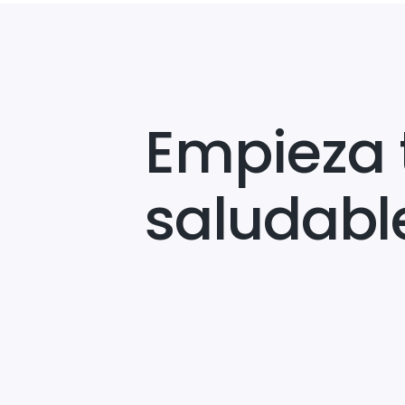
Empieza 
saludabl