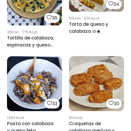
34
36
55min
·
970
kcal
Tarta de queso y
calabaza 🥧🎄
26min
·
770
kcal
Tortilla de calabaza,
espinacas y queso
de cabra
33
30
1263
kcal
811
kcal
Pasta con calabaza
Croquetas de
y queso feta
calabaza merluza y