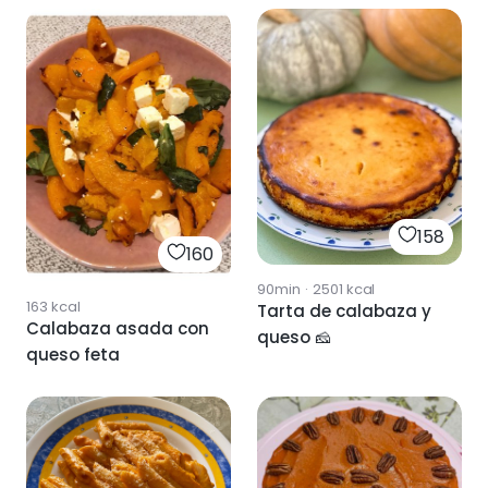
158
160
90min
·
2501
kcal
163
kcal
Tarta de calabaza y
Calabaza asada con
queso 🧀
queso feta