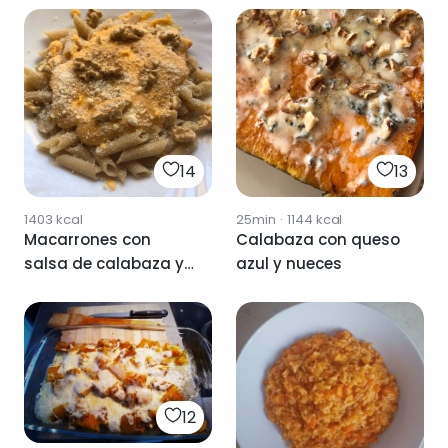
14
13
1403
kcal
25min
·
1144
kcal
Macarrones con
Calabaza con queso
salsa de calabaza y
azul y nueces
queso
12