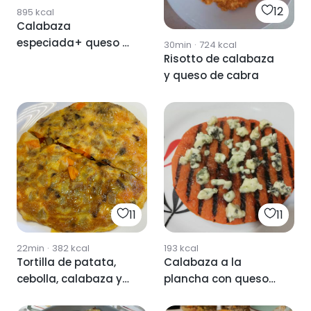
12
895
kcal
Calabaza
especiada+ queso al
30min
·
724
kcal
Risotto de calabaza
horno
y queso de cabra
11
11
22min
·
382
kcal
193
kcal
Tortilla de patata,
Calabaza a la
cebolla, calabaza y
plancha con queso
queso
azul