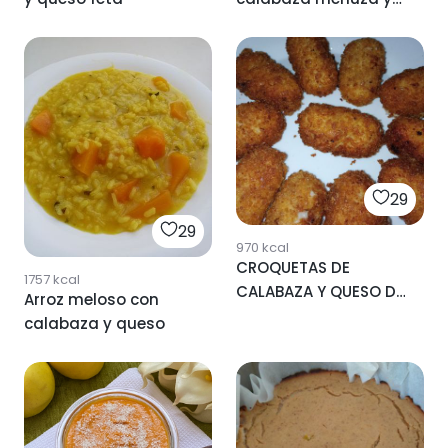
queso (al horno)
29
29
970
kcal
CROQUETAS DE
1757
kcal
CALABAZA Y QUESO DE
Arroz meloso con
CABRA
calabaza y queso