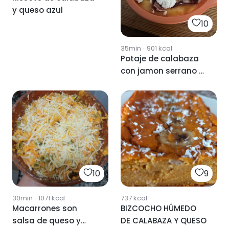
y queso azul
10
35min
·
901
kcal
Potaje de calabaza
con jamon serrano y
queso
10
9
30min
·
1071
kcal
737
kcal
Macarrones son
BIZCOCHO HÚMEDO
salsa de queso y
DE CALABAZA Y QUESO