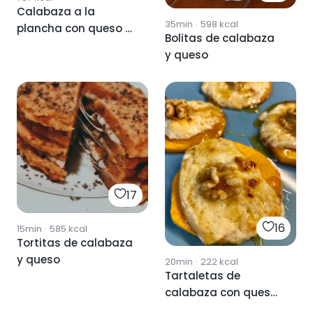
Calabaza a la
35min
·
598
kcal
plancha con queso y
Bolitas de calabaza
nueces
y queso
17
16
15min
·
585
kcal
Tortitas de calabaza
y queso
20min
·
222
kcal
Tartaletas de
calabaza con queso
de cabra