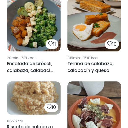
11
10
20min
·
671
kcal
815min
·
1641
kcal
Ensalada de brócoli,
Terrina de calabaza,
calabaza, calabacín
calabacín y queso
y queso
10
1372
kcal
Rissoto de calabaza