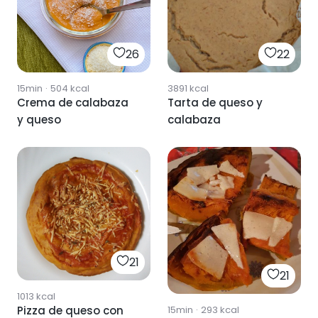
26
22
15min
·
504
kcal
3891
kcal
Crema de calabaza
Tarta de queso y
y queso
calabaza
21
21
1013
kcal
15min
·
293
kcal
Pizza de queso con