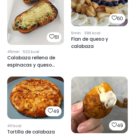
60
5min
·
396
kcal
61
Flan de queso y
calabaza
45min
·
522
kcal
Calabaza rellena de
espinacas y queso
ricotta
49
49
411
kcal
Tortilla de calabaza