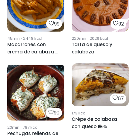
99
92
45min
·
2448
kcal
220min
·
2026
kcal
Macarrones con
Tarta de queso y
crema de calabaza y
calabaza
queso
67
90
173
kcal
Crêpe de calabaza
con queso 🎃🧀
20min
·
787
kcal
Pechugas rellenas de