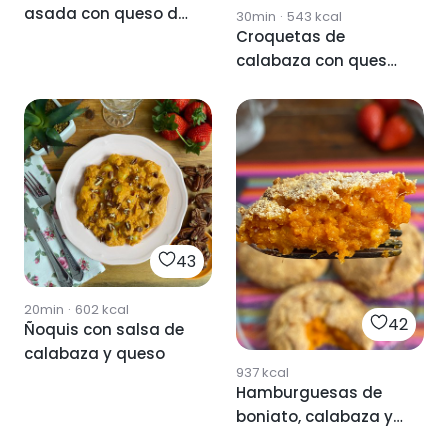
asada con queso de
30min
·
543
kcal
Croquetas de
cabra
calabaza con queso
AirFryer 🎃
43
20min
·
602
kcal
42
Ñoquis con salsa de
calabaza y queso
937
kcal
Hamburguesas de
boniato, calabaza y
queso