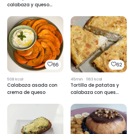
calabaza y queso
ricota
66
62
508
kcal
45min
·
1163
kcal
Calabaza asada con
Tortilla de patatas y
crema de queso
calabaza con queso
de cabra