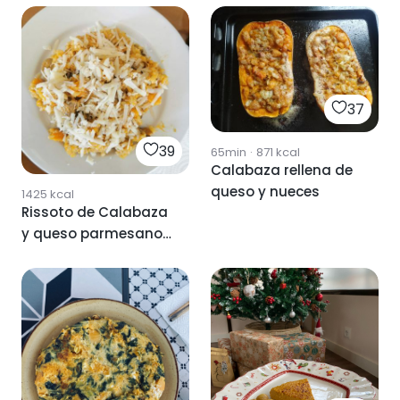
37
39
65min
·
871
kcal
Calabaza rellena de
queso y nueces
1425
kcal
Rissoto de Calabaza
y queso parmesano
cremoso