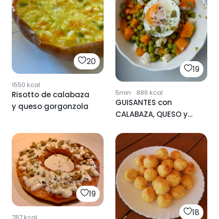
20
19
1550
kcal
5min
·
886
kcal
Risotto de calabaza
GUISANTES con
y queso gorgonzola
CALABAZA, QUESO y
HUEVO
19
18
787
kcal