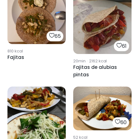
65
61
810
kcal
Fajitas
20min
·
2162
kcal
Fajitas de alubias
pintas
60
52
kcal