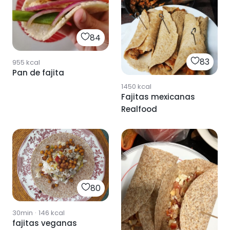
84
83
955
kcal
Pan de fajita
1450
kcal
Fajitas mexicanas
Realfood
80
30min
·
146
kcal
fajitas veganas