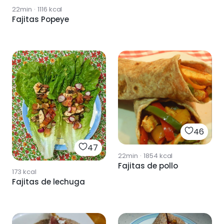
22min
·
1116
kcal
Fajitas Popeye
46
47
22min
·
1854
kcal
Fajitas de pollo
173
kcal
Fajitas de lechuga