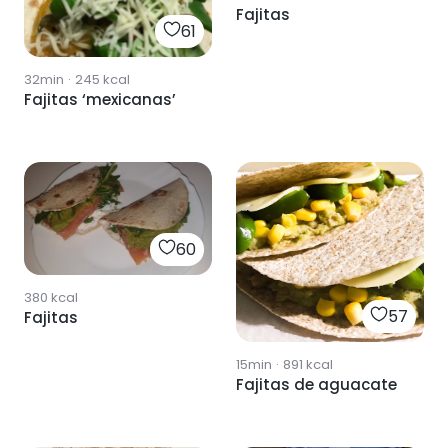
Fajitas
61
32min
·
245
kcal
Fajitas ‘mexicanas’
60
380
kcal
57
Fajitas
15min
·
891
kcal
Fajitas de aguacate