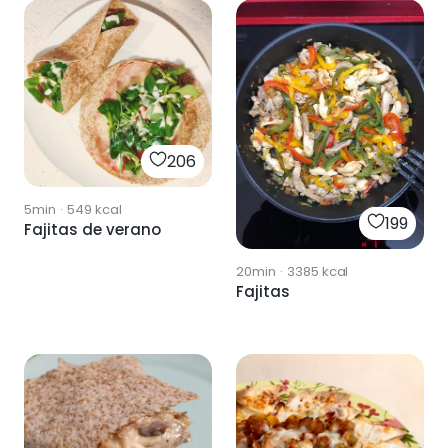
206
5min
·
549
kcal
199
Fajitas de verano
20min
·
3385
kcal
Fajitas