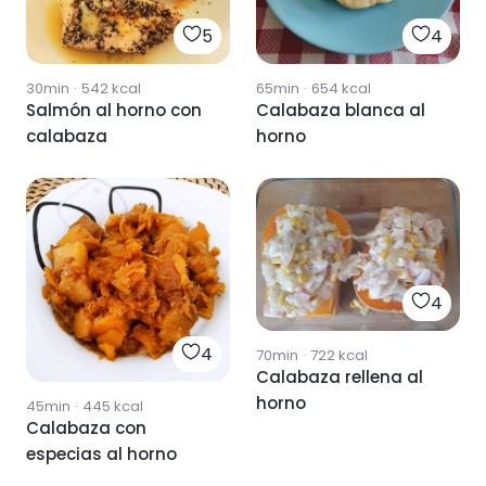
5
4
30min
·
542
kcal
65min
·
654
kcal
Salmón al horno con
Calabaza blanca al
calabaza
horno
4
4
70min
·
722
kcal
Calabaza rellena al
horno
45min
·
445
kcal
Calabaza con
especias al horno