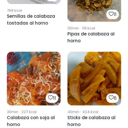
768
kcal
11
Semillas de calabaza
tostadas al horno
30min
·
119
kcal
Pipas de calabaza al
horno
11
6
30min
·
227
kcal
40min
·
424
kcal
Calabaza con soja al
Sticks de calabaza al
horno
horno