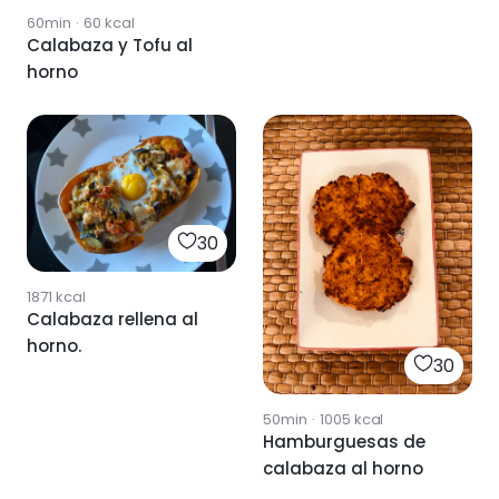
60min
·
60
kcal
Calabaza y Tofu al
horno
30
1871
kcal
Calabaza rellena al
horno.
30
50min
·
1005
kcal
Hamburguesas de
calabaza al horno