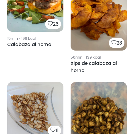
26
15min
·
196
kcal
23
Calabaza al horno
50min
·
139
kcal
Xips de calabaza al
horno
11