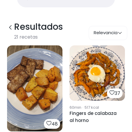
Resultados
Relevancia
21
recetas
37
60min
·
517
kcal
Fingers de calabaza
al horno
48