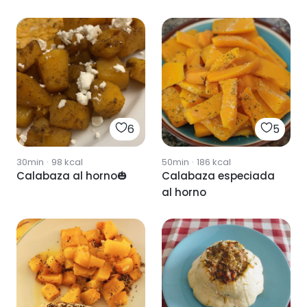
6
5
30min
·
98
kcal
50min
·
186
kcal
Calabaza al horno🎃
Calabaza especiada
al horno