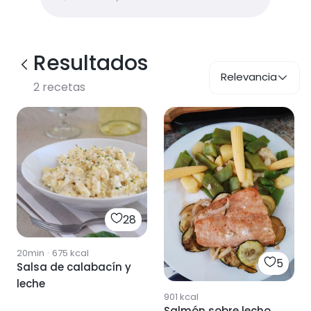
Resultados
Relevancia
2
recetas
28
20min
·
675
kcal
5
Salsa de calabacín y
leche
901
kcal
Salmón sobre lecho