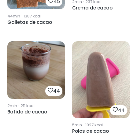
45
2min
·
237
kcal
Crema de cacao
44min
·
1387
kcal
Galletas de cacao
44
2min
·
211
kcal
44
Batido de cacao
5min
·
1027
kcal
Polos de cacao