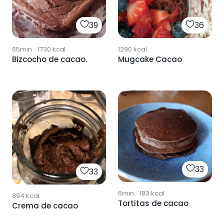
39
36
65min
·
1730
kcal
1290
kcal
Bizcocho de cacao.
Mugcake Cacao
33
33
6min
·
183
kcal
894
kcal
Tortitas de cacao
Crema de cacao