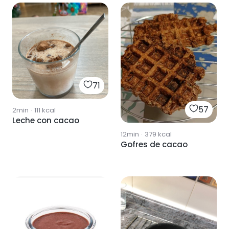
71
57
2min
·
111
kcal
Leche con cacao
12min
·
379
kcal
Gofres de cacao