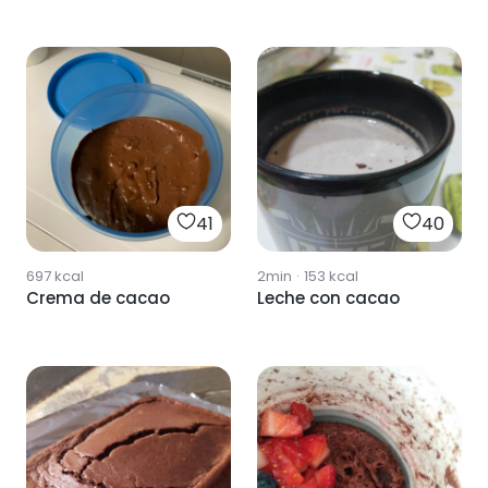
41
40
697
kcal
2min
·
153
kcal
Crema de cacao
Leche con cacao