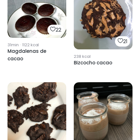
22
21
31min
·
1122
kcal
Magdalenas de
238
kcal
cacao
Bizcocho cacao