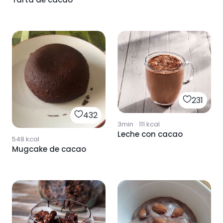
231
432
3min
·
111
kcal
Leche con cacao
548
kcal
Mugcake de cacao