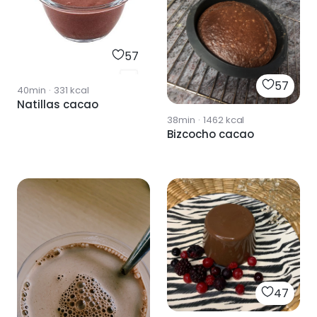
57
57
40min
·
331
kcal
Natillas cacao
38min
·
1462
kcal
Bizcocho cacao
47