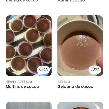
Crema de cacao
Muffins cacao
22
23
233
kcal
45min
·
1233
kcal
Gelatina de cacao
Muffins de cacao