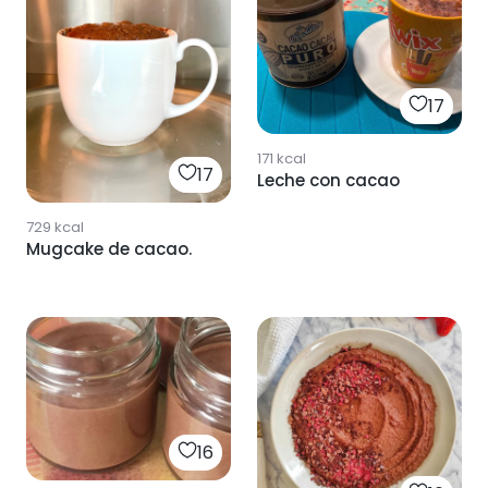
17
171
kcal
17
Leche con cacao
729
kcal
Mugcake de cacao.
16