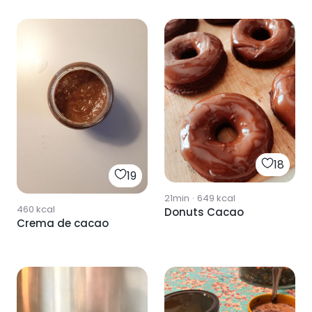
18
19
21min
·
649
kcal
460
kcal
Donuts Cacao
Crema de cacao