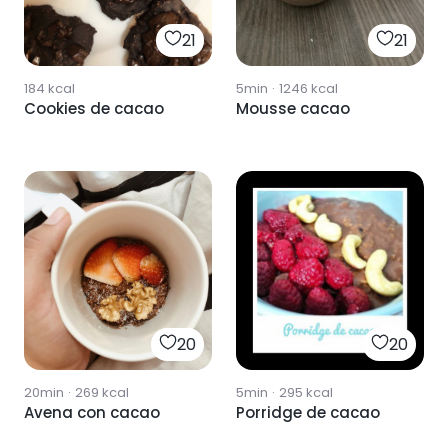
21
21
5min
·
1246
kcal
184
kcal
Mousse cacao
Cookies de cacao
20
20
20min
·
269
kcal
5min
·
295
kcal
Avena con cacao
Porridge de cacao