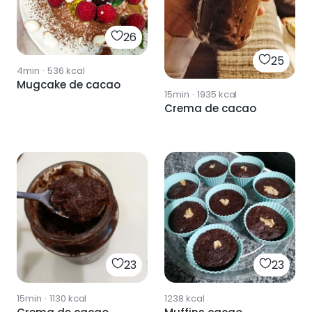
26
25
4min
·
536
kcal
Mugcake de cacao
15min
·
1935
kcal
Crema de cacao
23
23
15min
·
1130
kcal
1238
kcal