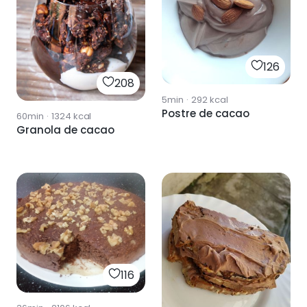
126
208
5min
·
292
kcal
Postre de cacao
60min
·
1324
kcal
Granola de cacao
116