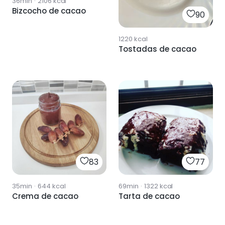
36min
·
2106
kcal
Bizcocho de cacao
90
1220
kcal
Tostadas de cacao
83
77
35min
·
644
kcal
69min
·
1322
kcal
Crema de cacao
Tarta de cacao