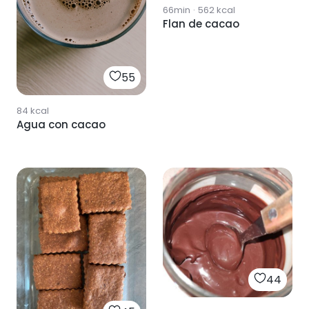
66min
·
562
kcal
Flan de cacao
55
84
kcal
Agua con cacao
44