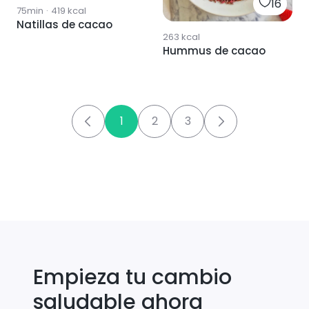
16
75min
·
419
kcal
Natillas de cacao
263
kcal
Hummus de cacao
1
2
3
Empieza tu cambio
saludable ahora