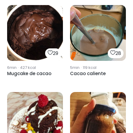
29
28
6min
·
427
kcal
5min
·
119
kcal
Mugcake de cacao
Cacao caliente