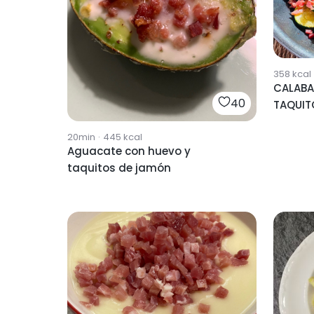
358
kcal
CALABA
40
TAQUIT
20min
·
445
kcal
Aguacate con huevo y
taquitos de jamón