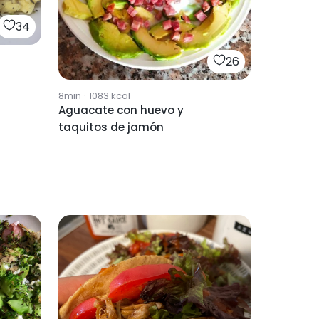
34
26
8min
·
1083
kcal
Aguacate con huevo y
taquitos de jamón