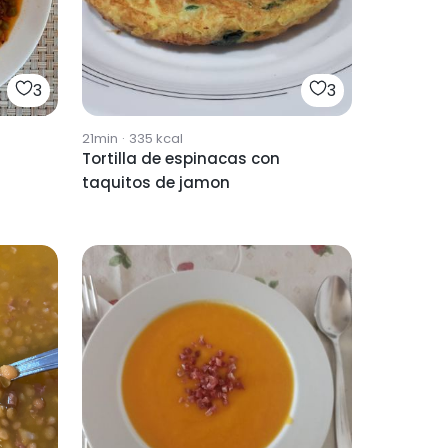
3
3
21min
·
335
kcal
Tortilla de espinacas con
taquitos de jamon