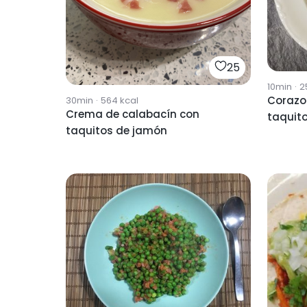
25
10min
·
2
Corazo
30min
·
564
kcal
Crema de calabacín con
taquitos de jamón