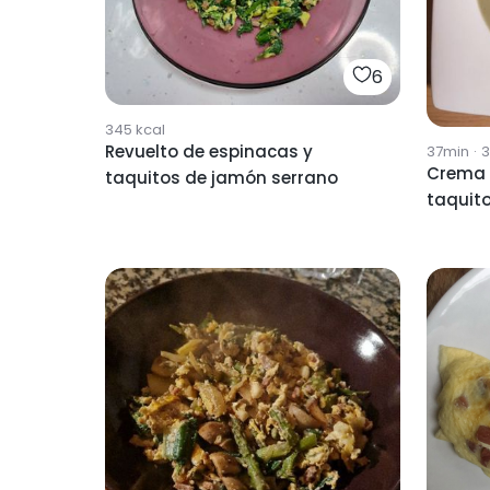
6
345
kcal
Revuelto de espinacas y
37min
·
3
Crema 
taquitos de jamón serrano
taquit