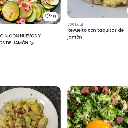
40
606
kcal
Revuelto con taquitos de
CIN CON HUEVOS Y
jamón
OS DE JAMÓN 😋