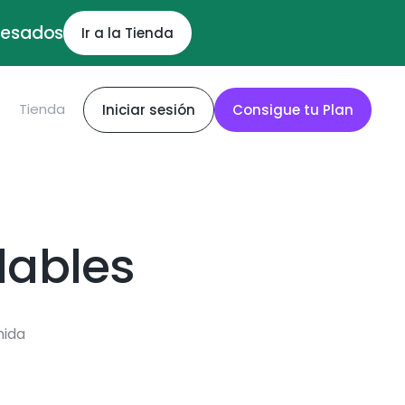
ocesados
Ir a la Tienda
S
Tienda
Iniciar sesión
Consigue tu Plan
dables
mida