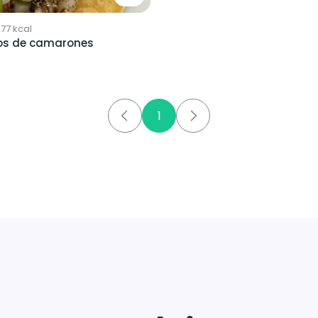
277
kcal
os de camarones
1