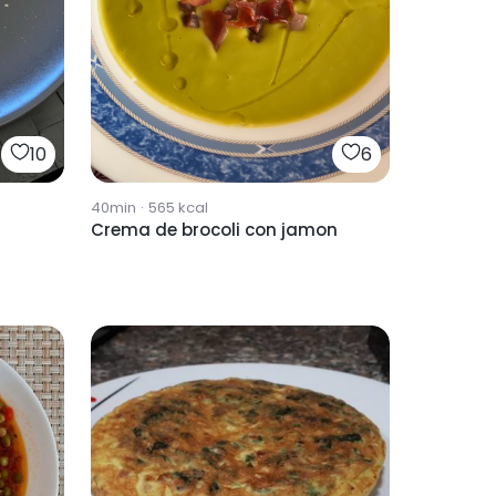
10
6
40min
·
565
kcal
Crema de brocoli con jamon