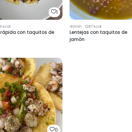
1
8
kcal
40min
·
1287
kcal
a rápida con taquitos de
Lentejas con taquitos de
jamón
0