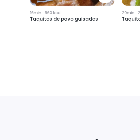
16min
·
560
kcal
20min
·
Taquitos de pavo guisados
Taquit