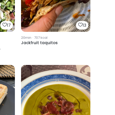
17
13
20min
·
707
kcal
Jackfruit taquitos
o