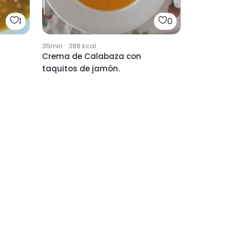
1
0
35min
·
388
kcal
Crema de Calabaza con
taquitos de jamón.