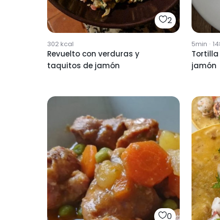
2
302
kcal
5min
·
14
Revuelto con verduras y
Tortill
taquitos de jamón
jamón
0