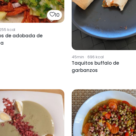
10
255
kcal
os de adobada de
ga
45min
·
696
kcal
Taquitos buffalo de
garbanzos