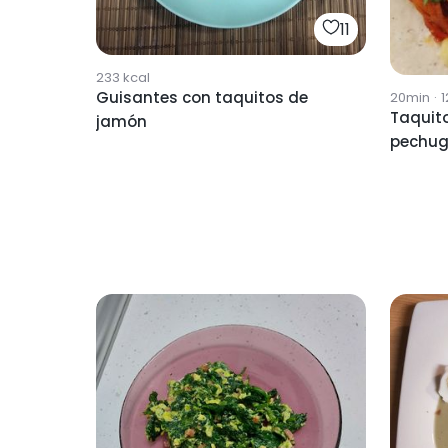
11
233
kcal
Guisantes con taquitos de
20min
·
1
Taquit
jamón
pechu