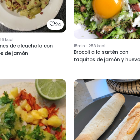
24
56
kcal
nes de alcachofa con
15min
·
258
kcal
Brocoli a la sartén con
taquitos de jamón
taquitos de jamón y huev