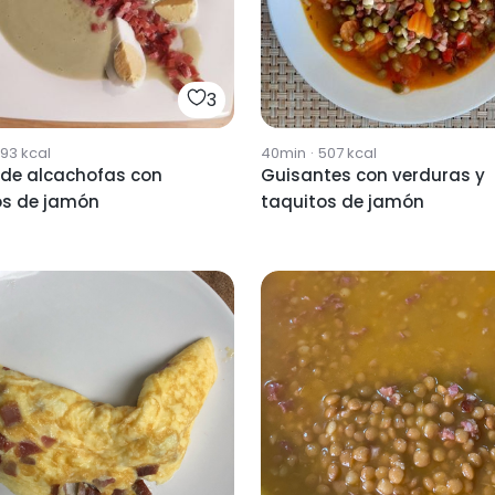
3
93
kcal
40min
·
507
kcal
de alcachofas con
Guisantes con verduras y
os de jamón
taquitos de jamón