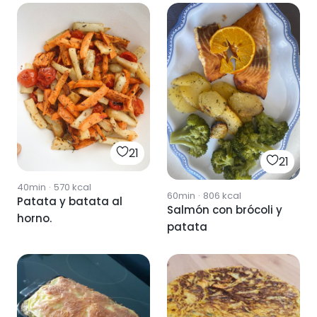
21
21
40min
·
570
kcal
60min
·
806
kcal
Patata y batata al
Salmón con brócoli y
horno.
patata