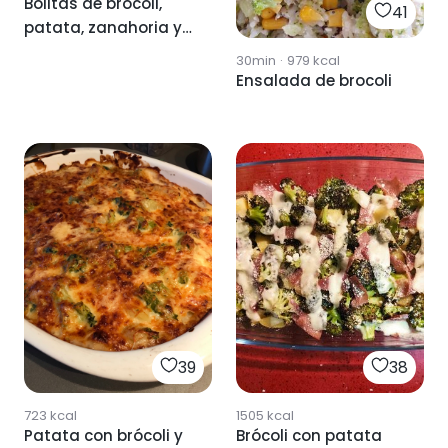
Bolitas de brócoli,
41
patata, zanahoria y
jamón.
30min
·
979
kcal
Ensalada de brocoli
39
38
723
kcal
1505
kcal
Patata con brócoli y
Brócoli con patata