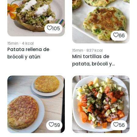
105
66
15min
·
4
kcal
Patata rellena de
15min
·
837
kcal
Mini tortillas de
brócoli y atún
patata, brócoli y
queso
59
56