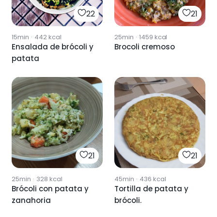
22
21
15min
·
442
kcal
25min
·
1459
kcal
Ensalada de brócoli y
Brocoli cremoso
patata
21
21
25min
·
328
kcal
45min
·
436
kcal
Brócoli con patata y
Tortilla de patata y
zanahoria
brócoli.