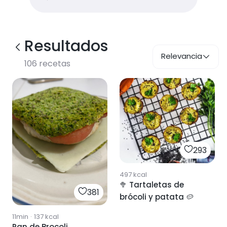
Resultados
Relevancia
106
recetas
293
497
kcal
🥦 Tartaletas de
381
brócoli y patata 🥔
11min
·
137
kcal
Pan de Brocoli