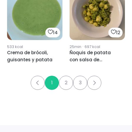
14
12
533
kcal
25min
·
697
kcal
Crema de brócoli,
Ñoquis de patata
guisantes y patata
con salsa de
aguacate y brócoli
1
2
3