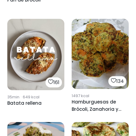
134
161
1497
kcal
35min
·
649
kcal
Hamburguesas de
Batata rellena
Brócoli, Zanahoria y
Patata