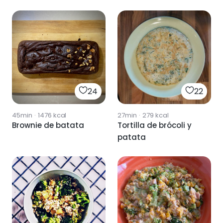
24
22
45min
·
1476
kcal
27min
·
279
kcal
Brownie de batata
Tortilla de brócoli y
patata