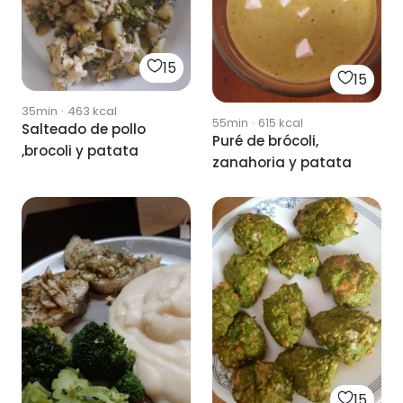
15
15
35min
·
463
kcal
55min
·
615
kcal
Salteado de pollo
Puré de brócoli,
,brocoli y patata
zanahoria y patata
15