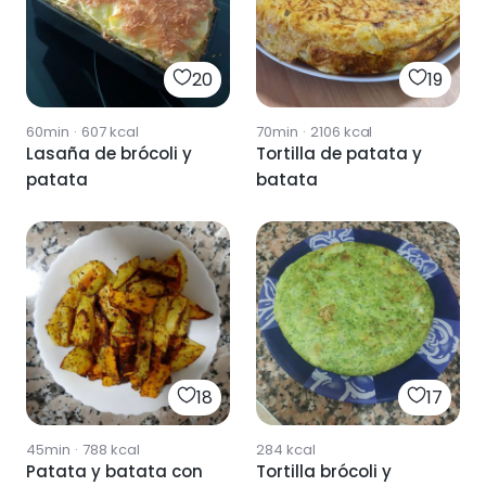
20
19
60min
·
607
kcal
70min
·
2106
kcal
Lasaña de brócoli y
Tortilla de patata y
patata
batata
18
17
45min
·
788
kcal
284
kcal
Patata y batata con
Tortilla brócoli y