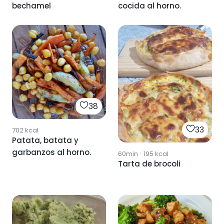
bechamel
cocida al horno.
38
33
702
kcal
Patata, batata y
garbanzos al horno.
60min
·
195
kcal
Tarta de brocoli