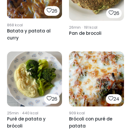
26
26
868
kcal
26min
·
191
kcal
Batata y patata al
Pan de brocoli
curry
26
24
25min
·
440
kcal
909
kcal
Puré de patata y
Brócoli con puré de
brócoli
patata