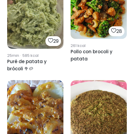
28
29
261
kcal
Pollo con brocoli y
25min
·
585
kcal
patata
Puré de patata y
brócoli 🥦🥔