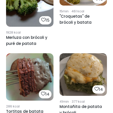
15min
·
461
kcal
"Croquetas" de
15
brócoli y batata
1928
kcal
Merluza con brócoli y
puré de patata
14
14
41min
·
377
kcal
Montañita de patata
286
kcal
Tortitas de batata
y brócoli