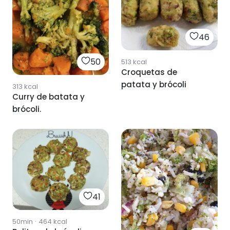
46
50
513
kcal
Croquetas de
patata y brócoli
313
kcal
Curry de batata y
brócoli.
41
50min
·
464
kcal