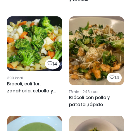
14
14
390
kcal
Brocoli, coliflor,
zanahoria, cebolla y
17min
·
243
kcal
Brócoli con pollo y
patata
patata ,rápido