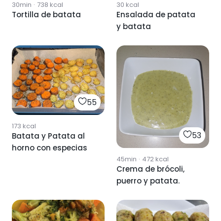
30min
·
738
kcal
30
kcal
Tortilla de batata
Ensalada de patata
y batata
55
173
kcal
53
Batata y Patata al
horno con especias
45min
·
472
kcal
Crema de brócoli,
puerro y patata.