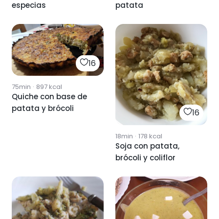
especias
patata
16
75min
·
897
kcal
Quiche con base de
patata y brócoli
16
18min
·
178
kcal
Soja con patata,
brócoli y coliflor