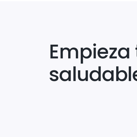
Empieza 
saludabl