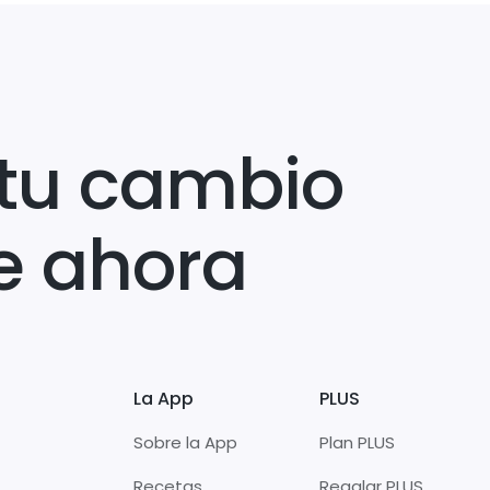
tu cambio
e ahora
La App
PLUS
Sobre la App
Plan PLUS
Recetas
Regalar PLUS