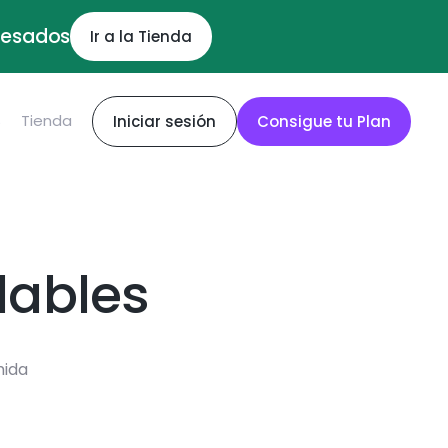
ocesados
Ir a la Tienda
S
Tienda
Iniciar sesión
Consigue tu Plan
dables
mida