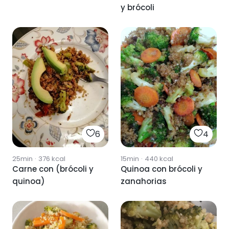
y brócoli
6
4
25min
·
376
kcal
15min
·
440
kcal
Carne con (brócoli y
Quinoa con brócoli y
quinoa)
zanahorias