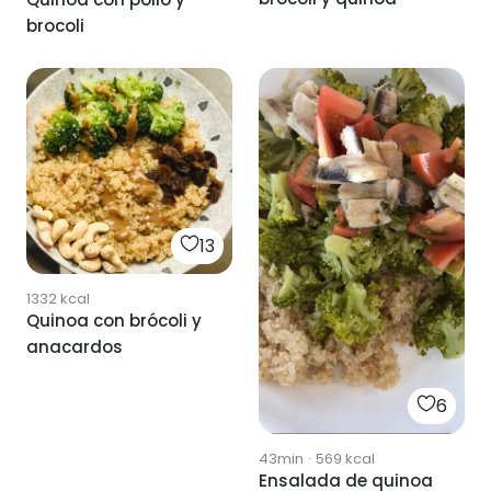
brocoli
13
1332
kcal
Quinoa con brócoli y
anacardos
6
43min
·
569
kcal
Ensalada de quinoa