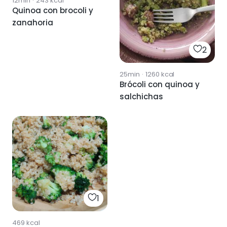
12min
·
243
kcal
Quinoa con brocoli y
zanahoria
2
25min
·
1260
kcal
Brócoli con quinoa y
salchichas
1
469
kcal