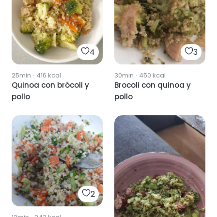
4
3
25min
·
416
kcal
30min
·
450
kcal
Quinoa con brócoli y
Brocoli con quinoa y
pollo
pollo
2