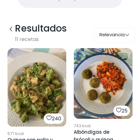
Resultados
Relevancia
11
recetas
25
240
743
kcal
Albóndigas de
577
kcal
brócoli y quinoa
Quinoa con pollo y