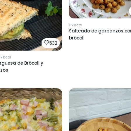
117
kcal
Salteado de garbanzos co
brócoli
532
97
kcal
guesa de Brócoli y
zos