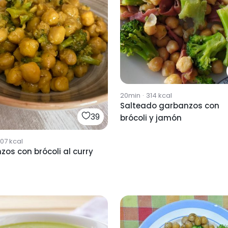
20min
·
314
kcal
Salteado garbanzos con
39
brócoli y jamón
707
kcal
os con brócoli al curry