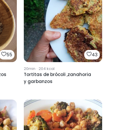
55
43
20min
·
204
kcal
zos
Tortitas de brócoli ,zanahoria
y garbanzos