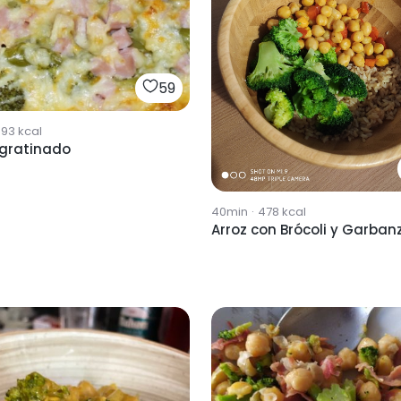
59
893
kcal
 gratinado
40min
·
478
kcal
Arroz con Brócoli y Garban