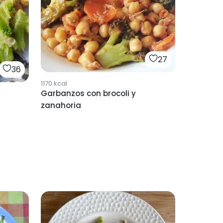
27
36
1170
kcal
Garbanzos con brocoli y
zanahoria