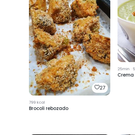
25min
·
Crema 
27
799
kcal
Brocoli rebozado