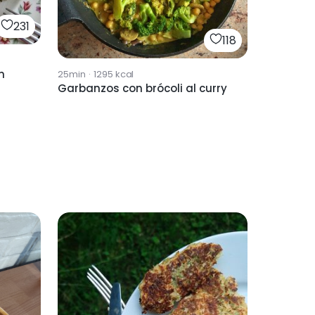
231
118
n
25min
·
1295
kcal
Garbanzos con brócoli al curry