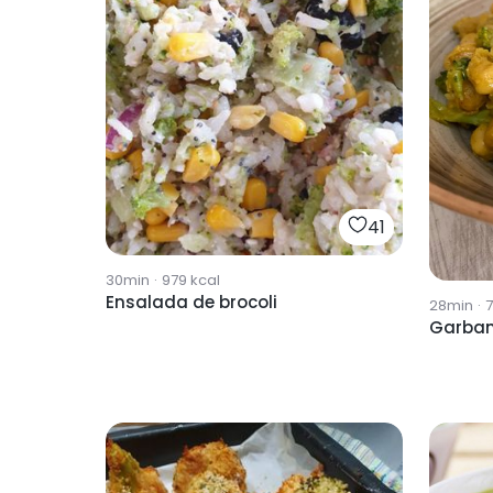
41
30min
·
979
kcal
Ensalada de brocoli
28min
·
Garbanz