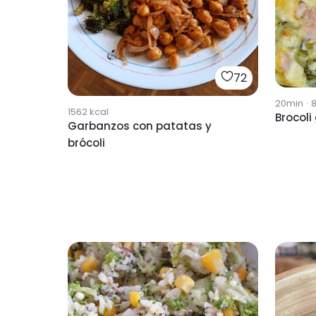
72
20min
·
1562
kcal
Brocoli
Garbanzos con patatas y
brócoli