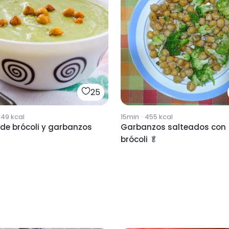
25
549
kcal
15min
·
455
kcal
de brócoli y garbanzos
Garbanzos salteados con
brócoli 🥬