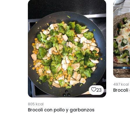
497
kcal
23
Brocoli
805
kcal
Brocoli con pollo y garbanzos