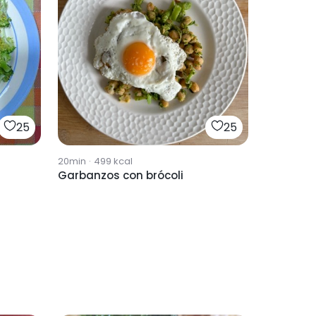
25
25
20min
·
499
kcal
Garbanzos con brócoli