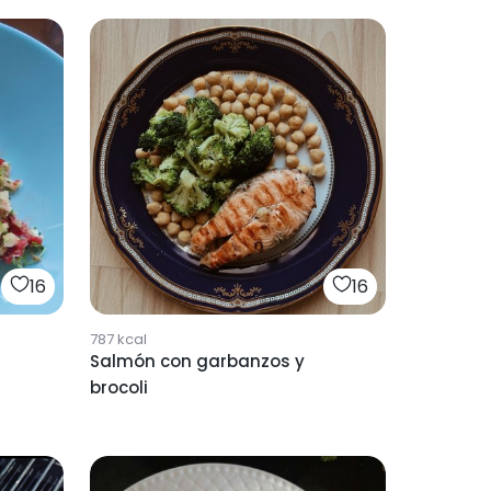
16
16
787
kcal
Salmón con garbanzos y
brocoli