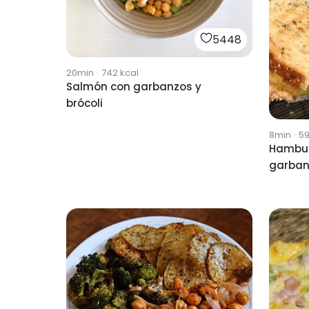
5448
20min
·
742
kcal
Salmón con garbanzos y
brócoli
8min
·
5
Hambur
garban