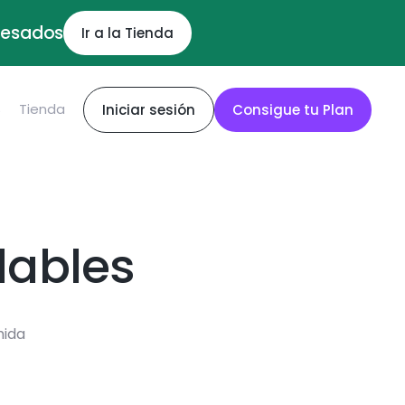
ocesados
Ir a la Tienda
S
Tienda
Iniciar sesión
Consigue tu Plan
dables
mida