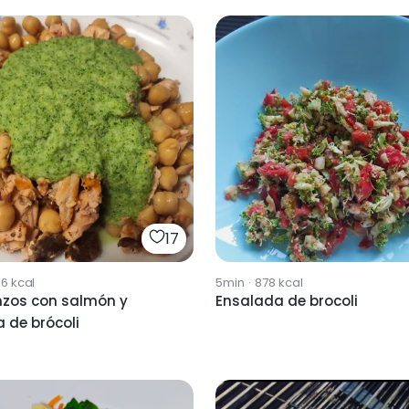
17
16
kcal
5min
·
878
kcal
zos con salmón y
Ensalada de brocoli
 de brócoli