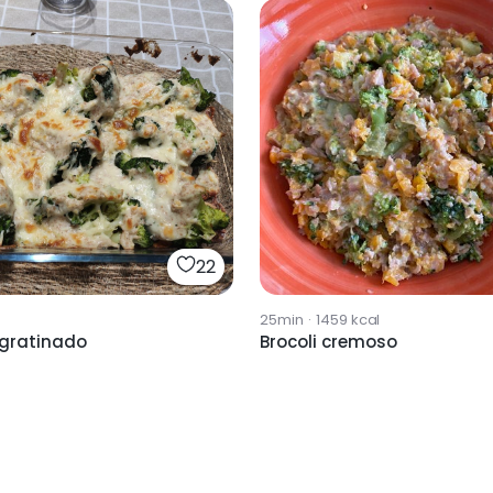
22
25min
·
1459
kcal
 gratinado
Brocoli cremoso