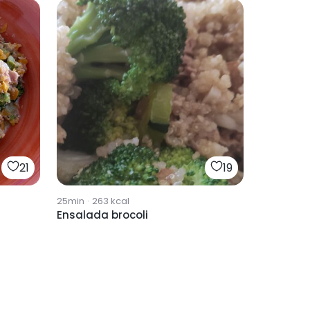
21
19
25min
·
263
kcal
Ensalada brocoli