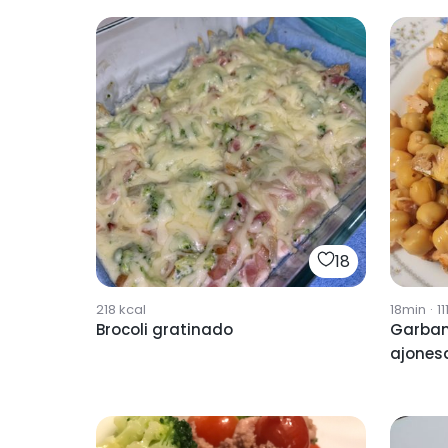
18
218
kcal
18min
·
11
Brocoli gratinado
Garban
ajonesa