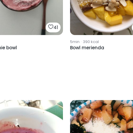
41
5min
·
390
kcal
ie bowl
Bowl merienda