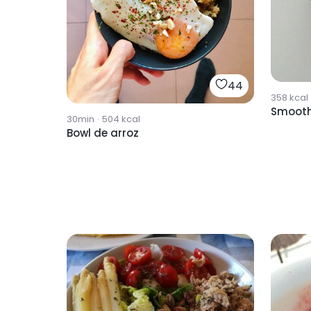
44
358
kcal
Smooth
30min
·
504
kcal
Bowl de arroz