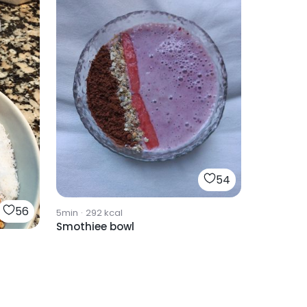
54
56
5min
·
292
kcal
Smothiee bowl