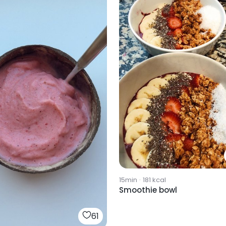
15min
·
181
kcal
Smoothie bowl
61