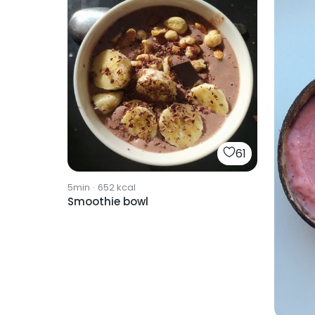
61
5min
·
652
kcal
Smoothie bowl