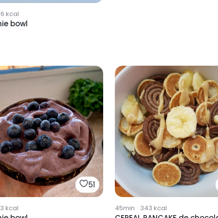
06
kcal
ie bowl
51
73
kcal
45min
·
343
kcal
ie bowl
CEREAL PANCAKE de chocol