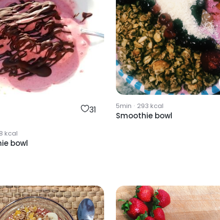
5min
·
293
kcal
31
Smoothie bowl
8
kcal
ie bowl