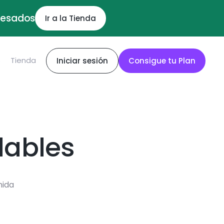
ocesados
Ir a la Tienda
S
Tienda
Iniciar sesión
Consigue tu Plan
dables
mida