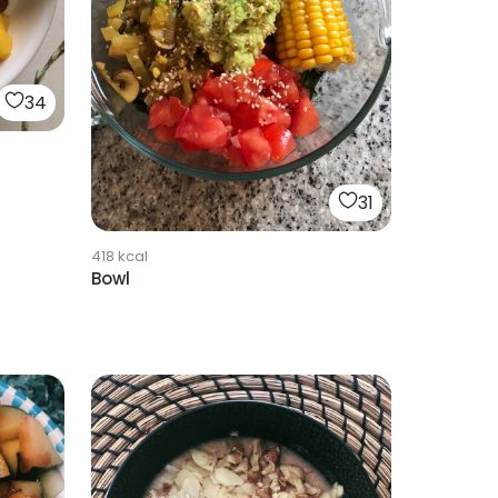
34
31
418
kcal
Bowl