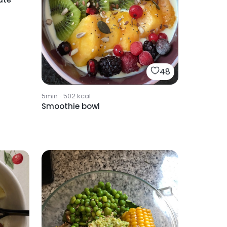
48
5min
·
502
kcal
Smoothie bowl