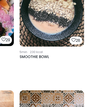
29
28
5min
·
230
kcal
SMOOTHIE BOWL