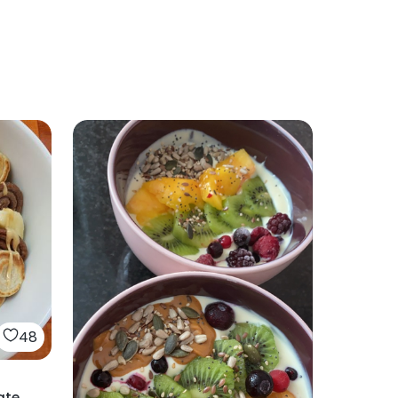
48
ate