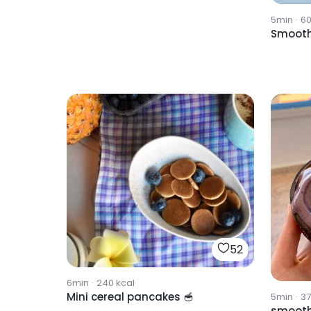
5min
·
6
Smooth
52
6min
·
240
kcal
Mini cereal pancakes 🥣
5min
·
3
smooth