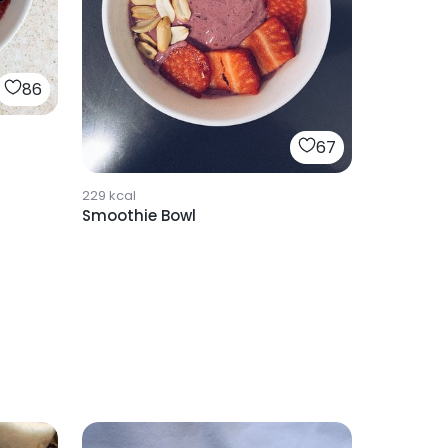
86
67
229
kcal
Smoothie Bowl