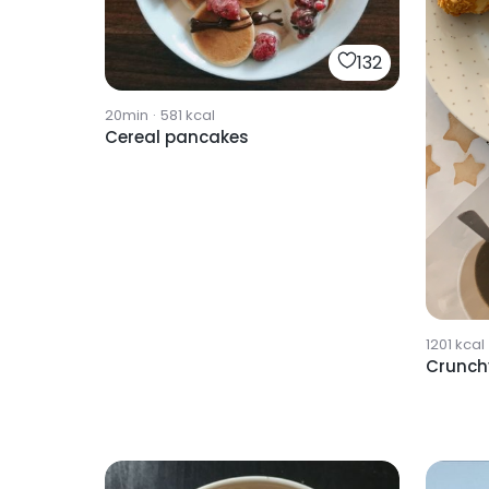
132
20min
·
581
kcal
Cereal pancakes
1201
kcal
Crunchy