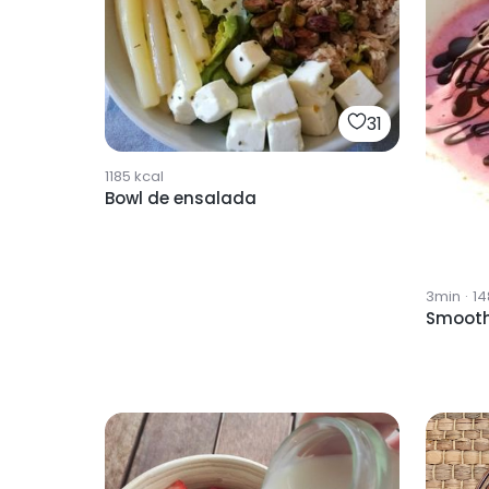
31
1185
kcal
Bowl de ensalada
3min
·
14
Smooth