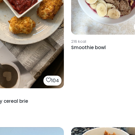
216
kcal
Smoothie bowl
104
 cereal brie