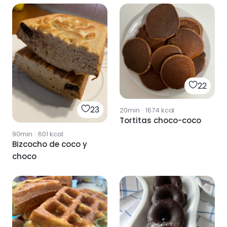
22
23
20min
·
1674
kcal
Tortitas choco-coco
90min
·
601
kcal
Bizcocho de coco y
choco