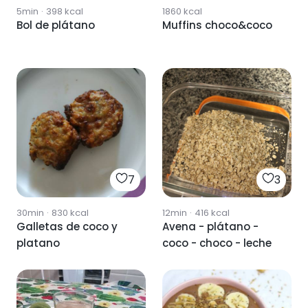
5min
·
398
kcal
1860
kcal
Bol de plátano
Muffins choco&coco
7
3
30min
·
830
kcal
12min
·
416
kcal
Galletas de coco y
Avena - plátano -
platano
coco - choco - leche