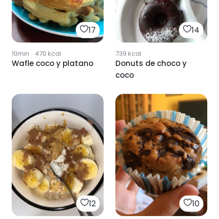
17
14
10min
·
470
kcal
739
kcal
Wafle coco y platano
Donuts de choco y
coco
12
10