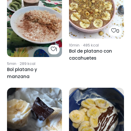
0
10min
·
485
kcal
1
Bol de platano con
cacahuetes
5min
·
289
kcal
Bol platano y
manzana