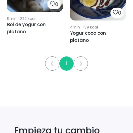
0
0
5min
·
272
kcal
Bol de yogur con
4min
·
189
kcal
platano
Yogur coco con
platano
1
Empieza tu cambio