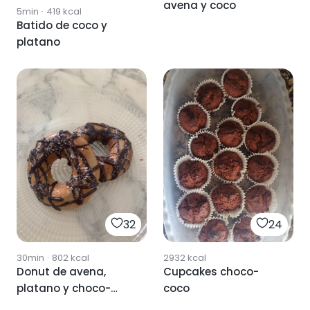
avena y coco
5min
·
419
kcal
Batido de coco y
platano
32
24
30min
·
802
kcal
2932
kcal
Donut de avena,
Cupcakes choco-
platano y choco-
coco
coco