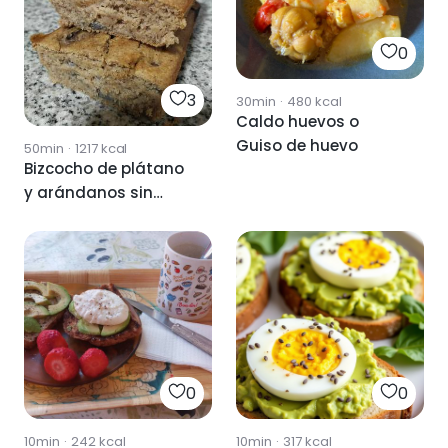
0
3
30min
·
480
kcal
Caldo huevos o
Guiso de huevo
50min
·
1217
kcal
Bizcocho de plátano
y arándanos sin
huevo y sin gluten
0
0
10min
·
242
kcal
10min
·
317
kcal