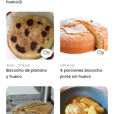
huevo😋
11
9
4min
·
217
kcal
240
kcal
Bizcocho de platano
4 porciones bizcocho
y huevo
prote sin huevo