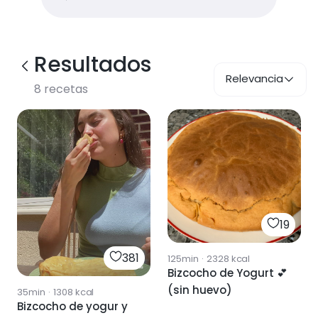
Resultados
Relevancia
8
recetas
19
381
125min
·
2328
kcal
Bizcocho de Yogurt 💕
(sin huevo)
35min
·
1308
kcal
Bizcocho de yogur y