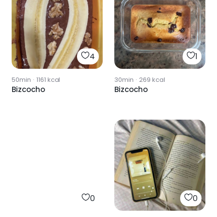
4
1
50min
·
1161
kcal
30min
·
269
kcal
Bizcocho
Bizcocho
0
0