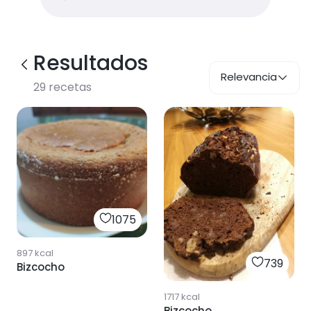
Resultados
Relevancia
29
recetas
1075
897
kcal
739
Bizcocho
1717
kcal
Bizcocho