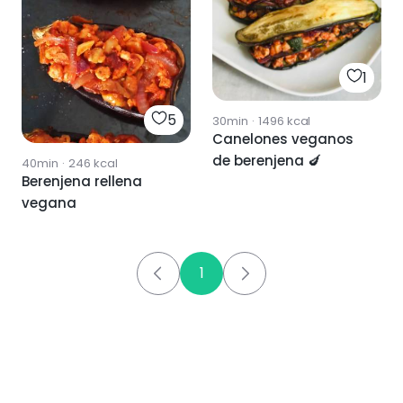
1
5
30min
·
1496
kcal
Canelones veganos
de berenjena 🍆
40min
·
246
kcal
Berenjena rellena
vegana
1