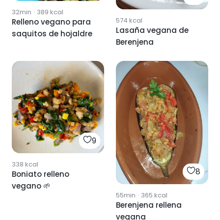
32min
·
389
kcal
574
kcal
Relleno vegano para
Lasaña vegana de
saquitos de hojaldre
Berenjena
9
338
kcal
8
Boniato relleno
vegano 🌱
55min
·
365
kcal
Berenjena rellena
vegana