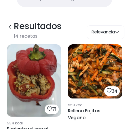
Resultados
Relevancia
14
recetas
34
559
kcal
71
Relleno Fajitas
Vegano
534
kcal
Pimiento relleno al