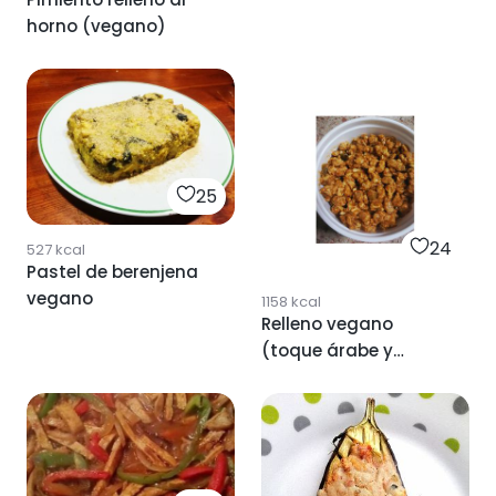
horno (vegano)
25
24
527
kcal
Pastel de berenjena
vegano
1158
kcal
Relleno vegano
(toque árabe y
picante)