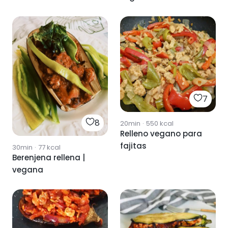
7
8
20min
·
550
kcal
Relleno vegano para
fajitas
30min
·
77
kcal
Berenjena rellena |
vegana