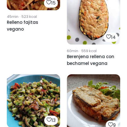
15
45min
·
523
kcal
Relleno fajitas
vegano
14
60min
·
559
kcal
Berenjena rellena con
bechamel vegana
13
9