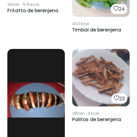
20min
·
576
kcal
24
Fritatta de berenjena
403
kcal
Timbal de berenjena
23
28min
·
0
kcal
Palitos de berenjena