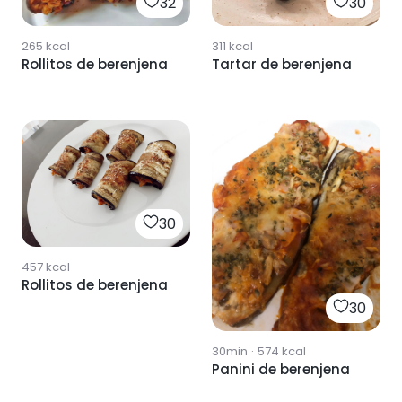
32
30
265
kcal
311
kcal
Rollitos de berenjena
Tartar de berenjena
30
457
kcal
Rollitos de berenjena
30
30min
·
574
kcal
Panini de berenjena