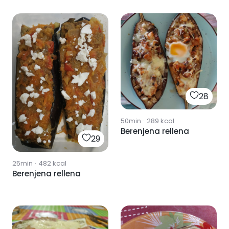
28
50min
·
289
kcal
Berenjena rellena
29
25min
·
482
kcal
Berenjena rellena