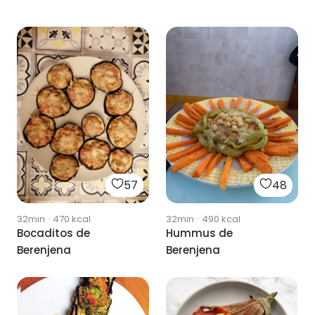
57
48
32min
·
470
kcal
32min
·
490
kcal
Bocaditos de
Hummus de
Berenjena
Berenjena