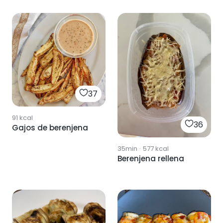
37
91
kcal
36
Gajos de berenjena
35min
·
577
kcal
Berenjena rellena