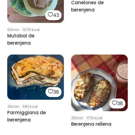
Canelones de
berenjena
43
60min
·
1079
kcal
Mutabal de
berenjena
38
38
35min
·
581
kcal
Parmiggiana de
35min
·
1179
kcal
berenjena
Berenjena rellena