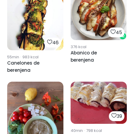
45
46
376
kcal
Abanico de
55min
·
983
kcal
berenjena
Canelones de
berenjena
39
40min
·
798
kcal