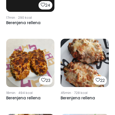
24
17min
·
290
kcal
Berenjena rellena
23
22
18min
·
494
kcal
45min
·
728
kcal
Berenjena rellena
Berenjena rellena