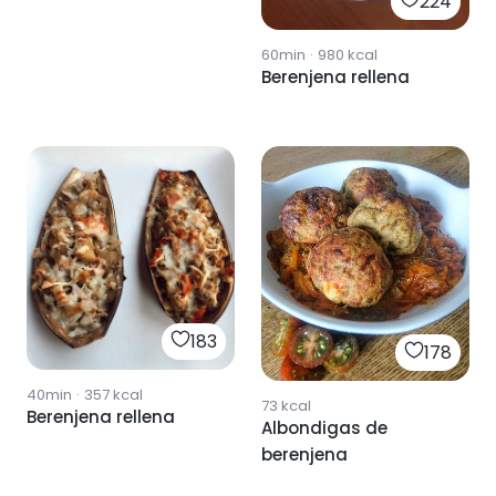
224
60min
·
980
kcal
Berenjena rellena
183
178
40min
·
357
kcal
73
kcal
Berenjena rellena
Albondigas de
berenjena