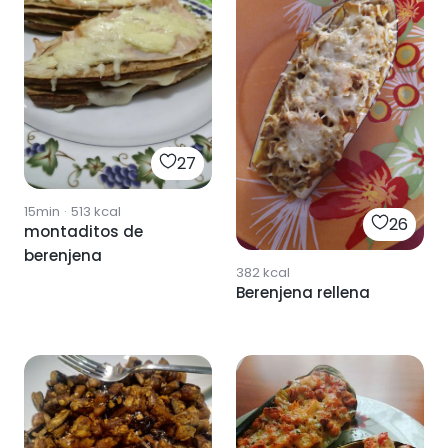
27
15min
·
513
kcal
26
montaditos de
berenjena
382
kcal
Berenjena rellena