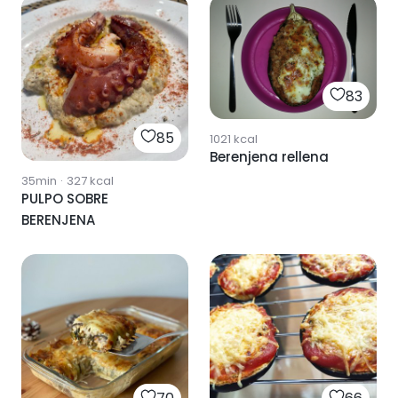
83
85
1021
kcal
Berenjena rellena
35min
·
327
kcal
PULPO SOBRE
BERENJENA