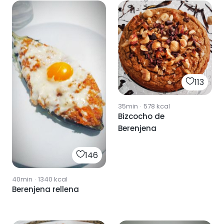
113
35min
·
578
kcal
Bizcocho de
Berenjena
146
40min
·
1340
kcal
Berenjena rellena