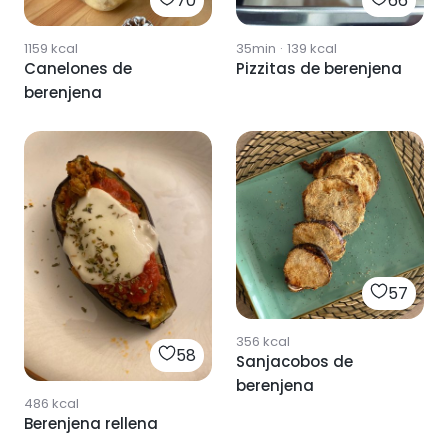
70
66
1159
kcal
35min
·
139
kcal
Canelones de
Pizzitas de berenjena
berenjena
57
356
kcal
58
Sanjacobos de
berenjena
486
kcal
Berenjena rellena