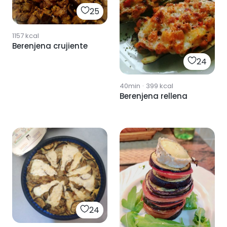
25
1157
kcal
Berenjena crujiente
24
40min
·
399
kcal
Berenjena rellena
24