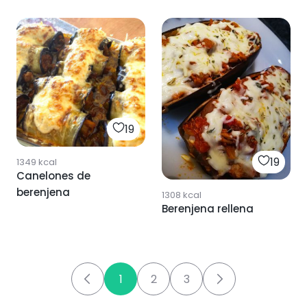
19
19
1349
kcal
Canelones de
berenjena
1308
kcal
Berenjena rellena
1
2
3