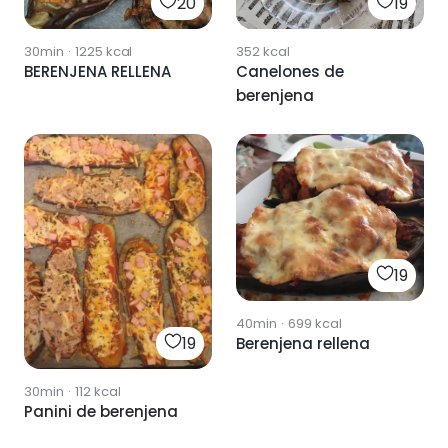
20
19
30min
·
1225
kcal
352
kcal
BERENJENA RELLENA
Canelones de
berenjena
19
40min
·
699
kcal
19
Berenjena rellena
30min
·
112
kcal
Panini de berenjena