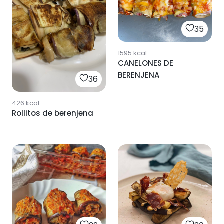
35
1595
kcal
CANELONES DE
BERENJENA
36
426
kcal
Rollitos de berenjena