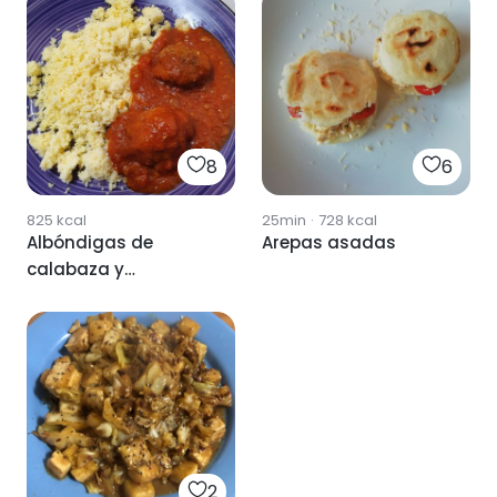
8
6
825
kcal
25min
·
728
kcal
Albóndigas de
Arepas asadas
calabaza y
berenjena asadas
2