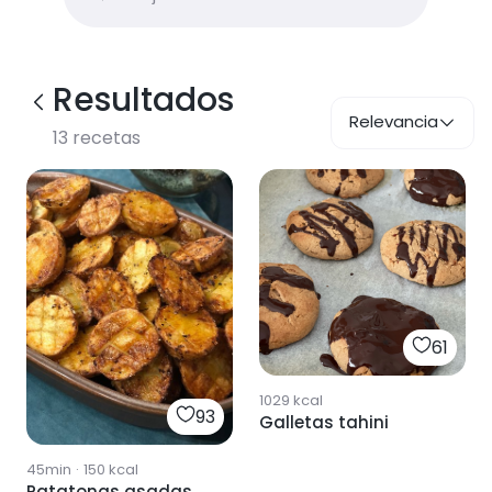
Resultados
Relevancia
13
recetas
61
1029
kcal
93
Galletas tahini
45min
·
150
kcal
Patatonas asadas