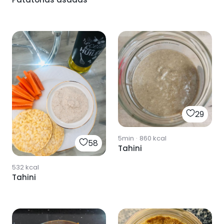
29
5min
·
860
kcal
58
Tahini
532
kcal
Tahini