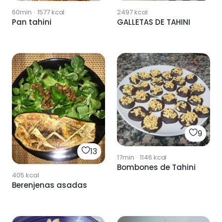
60min
·
1577
kcal
2497
kcal
Pan tahini
GALLETAS DE TAHINI
9
13
17min
·
1146
kcal
Bombones de Tahini
405
kcal
Berenjenas asadas