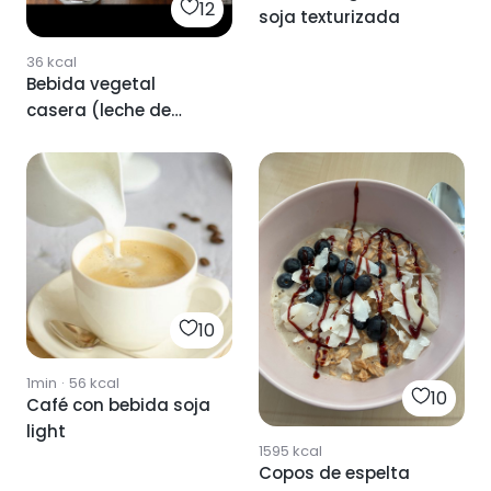
12
soja texturizada
36
kcal
Bebida vegetal
casera (leche de
avena )
10
1min
·
56
kcal
10
Café con bebida soja
light
1595
kcal
Copos de espelta