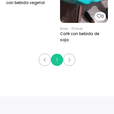
con bebida vegetal
0
5min
·
72
kcal
Café con bebida de
soja
1