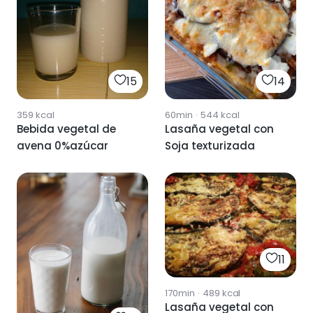
14
15
60min
·
544
kcal
359
kcal
Lasaña vegetal con
Bebida vegetal de
Soja texturizada
avena 0%azúcar
11
170min
·
489
kcal
Lasaña vegetal con