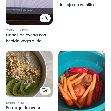
de soja de vainilla
0
2min
·
167
kcal
Copos de avena con
bebida vegetal de
avens
0
10min
·
443
kcal
Porridge de avena