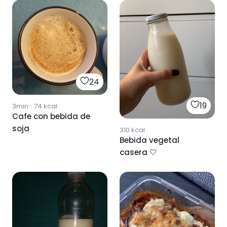
24
19
3min
·
74
kcal
Cafe con bebida de
soja
310
kcal
Bebida vegetal
casera 🤍