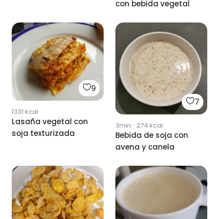
con bebida vegetal
9
7
1331
kcal
Lasaña vegetal con
3min
·
274
kcal
soja texturizada
Bebida de soja con
avena y canela