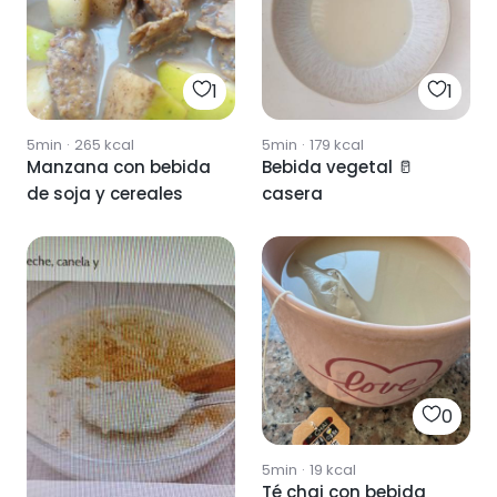
1
1
5min
·
265
kcal
5min
·
179
kcal
Manzana con bebida
Bebida vegetal 🥛
de soja y cereales
casera
0
5min
·
19
kcal
Té chai con bebida