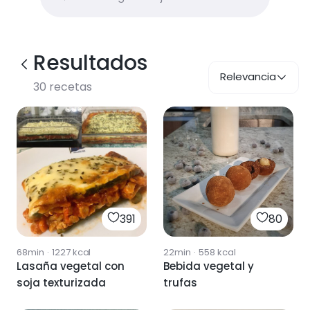
Resultados
Relevancia
30
recetas
391
80
68min
·
1227
kcal
22min
·
558
kcal
Lasaña vegetal con
Bebida vegetal y
soja texturizada
trufas