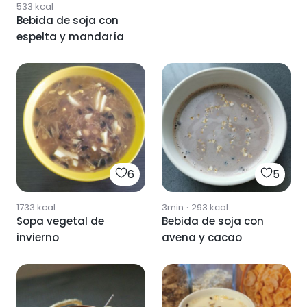
533
kcal
Bebida de soja con
espelta y mandaría
6
5
1733
kcal
3min
·
293
kcal
Sopa vegetal de
Bebida de soja con
invierno
avena y cacao