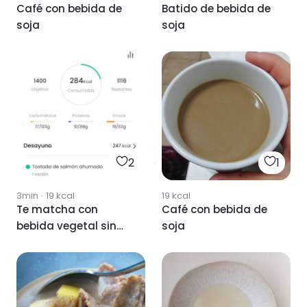
Café con bebida de
Batido de bebida de
soja
soja
2
1
3min
·
19
kcal
19
kcal
Te matcha con
Café con bebida de
bebida vegetal sin
soja
azucar