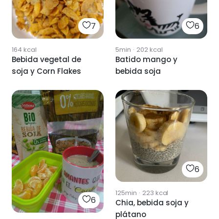
7
6
164
kcal
5min
·
202
kcal
Bebida vegetal de
Batido mango y
soja y Corn Flakes
bebida soja
6
125min
·
223
kcal
6
Chia, bebida soja y
plátano