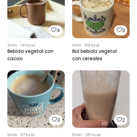
4
3
2min
·
141
kcal
1min
·
319
kcal
Bebida vegetal con
Bol bebida vegetal
cacao
con cereales
3
2
5min
·
37
kcal
5min
·
251
kcal