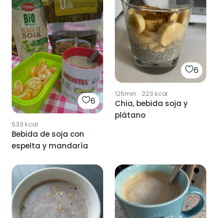
6
125min
·
223
kcal
6
Chia, bebida soja y
plátano
533
kcal
Bebida de soja con
espelta y mandaría