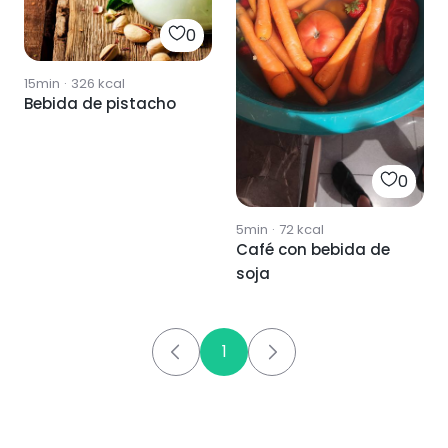
0
15min
·
326
kcal
Bebida de pistacho
0
5min
·
72
kcal
Café con bebida de
soja
1