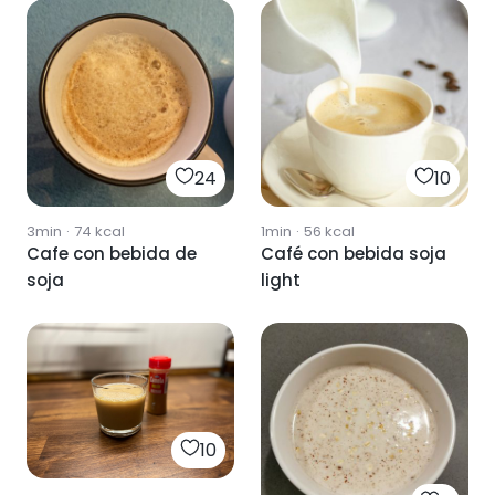
24
10
3min
·
74
kcal
1min
·
56
kcal
Cafe con bebida de
Café con bebida soja
soja
light
10