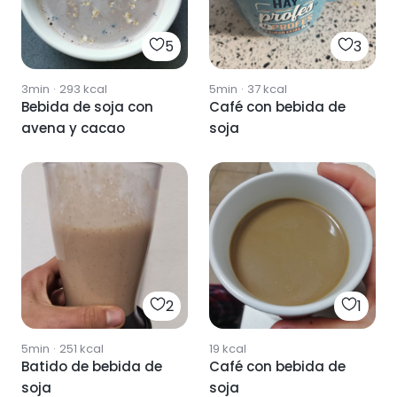
5
3
3min
·
293
kcal
5min
·
37
kcal
Bebida de soja con
Café con bebida de
avena y cacao
soja
2
1
5min
·
251
kcal
19
kcal
Batido de bebida de
Café con bebida de
soja
soja