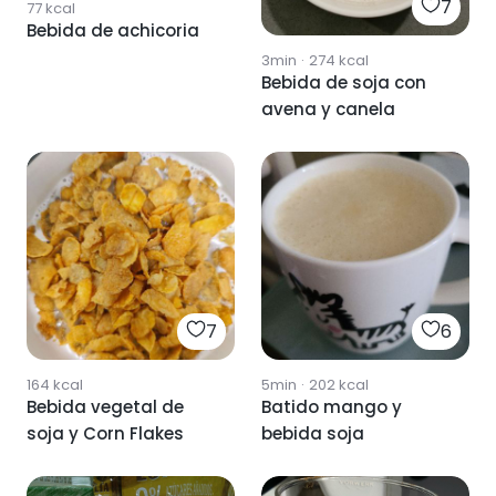
7
77
kcal
Bebida de achicoria
3min
·
274
kcal
Bebida de soja con
avena y canela
7
6
164
kcal
5min
·
202
kcal
Bebida vegetal de
Batido mango y
soja y Corn Flakes
bebida soja