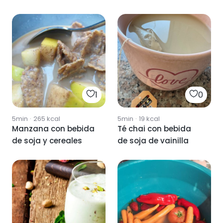
1
0
5min
·
265
kcal
5min
·
19
kcal
Manzana con bebida
Té chai con bebida
de soja y cereales
de soja de vainilla