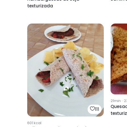
texturizada
21min
·
2
Quesadi
111
texturi
601
kcal