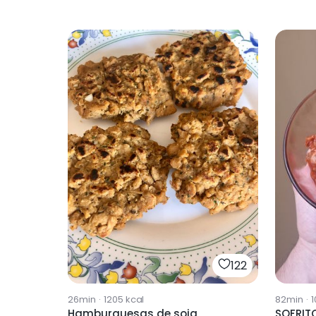
122
26min
·
1205
kcal
82min
·
1
Hamburguesas de soja
SOFRIT