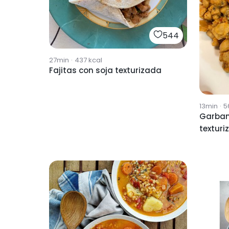
544
27min
·
437
kcal
Fajitas con soja texturizada
13min
·
5
Garban
texturi