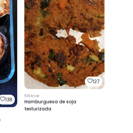
127
519
kcal
138
Hamburguesa de soja
texturizada
a