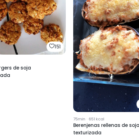
151
rgers de soja
zada
75min
·
651
kcal
Berenjenas rellenas de soj
texturizada