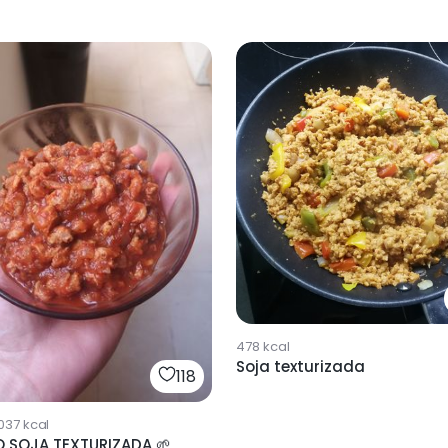
478
kcal
Soja texturizada
118
037
kcal
O SOJA TEXTURIZADA 🌱