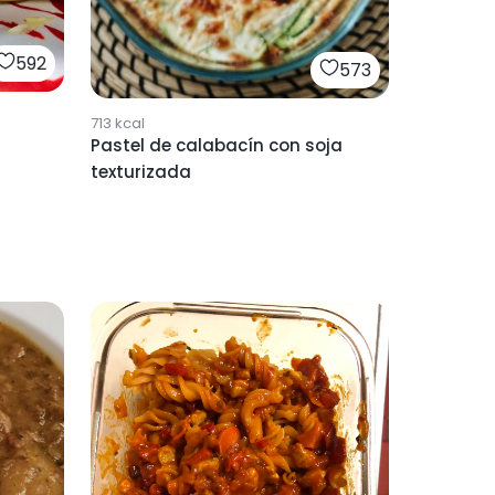
592
573
713
kcal
Pastel de calabacín con soja
texturizada