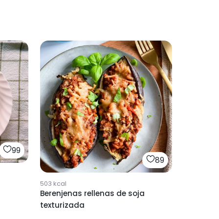
99
89
503
kcal
Berenjenas rellenas de soja
texturizada