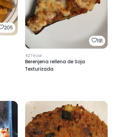
205
191
a
427
kcal
Berenjena rellena de Soja
Texturizada