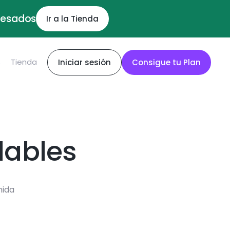
ocesados
Ir a la Tienda
S
Tienda
Iniciar sesión
Consigue tu Plan
dables
mida