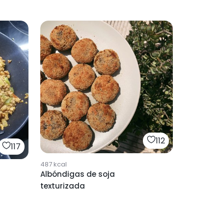
112
117
487
kcal
Albóndigas de soja
texturizada