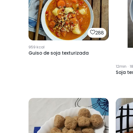
288
959
kcal
Guiso de soja texturizada
12min
·
1
Soja te