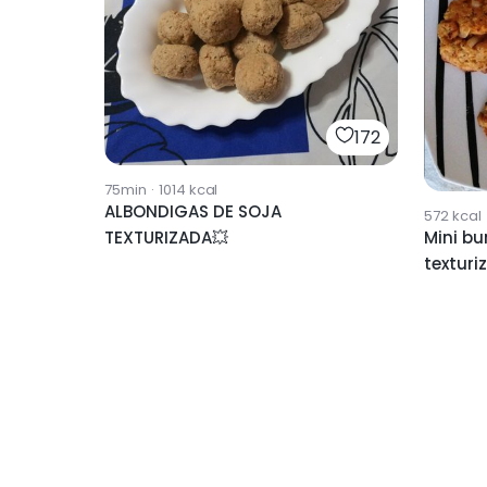
172
75min
·
1014
kcal
ALBONDIGAS DE SOJA
572
kcal
TEXTURIZADA💥
Mini bu
texturi