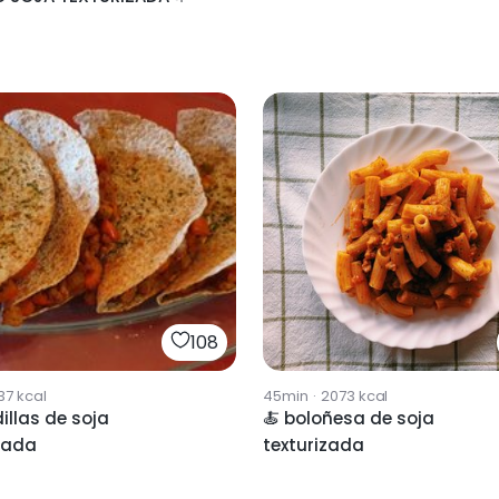
108
37
kcal
45min
·
2073
kcal
llas de soja
🍝 boloñesa de soja
zada
texturizada