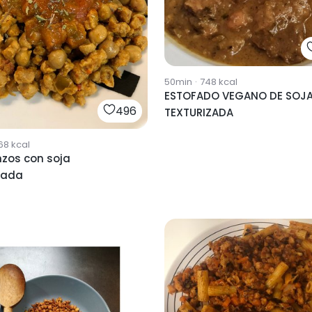
50min
·
748
kcal
ESTOFADO VEGANO DE SOJ
496
TEXTURIZADA
68
kcal
zos con soja
zada