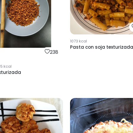
1073
kcal
Pasta con soja texturizad
238
85
kcal
xturizada