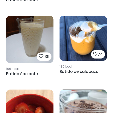
74
136
185
kcal
196
kcal
Batido de calabaza
Batido Saciante