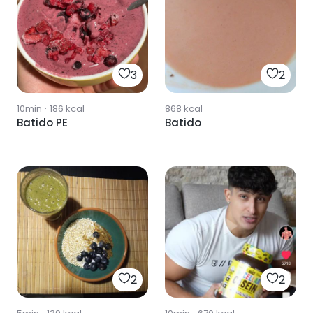
3
2
10min
·
186
kcal
868
kcal
Batido PE
Batido
2
2