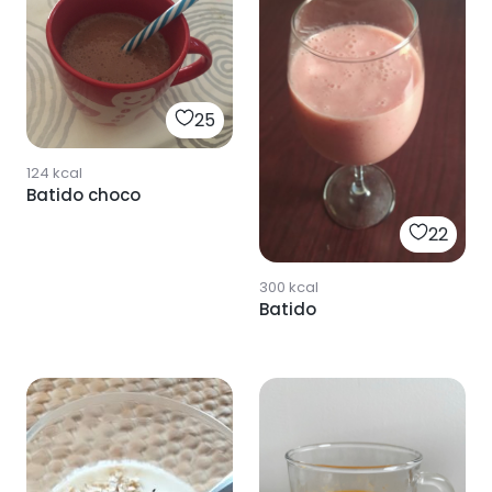
25
124
kcal
Batido choco
22
300
kcal
Batido