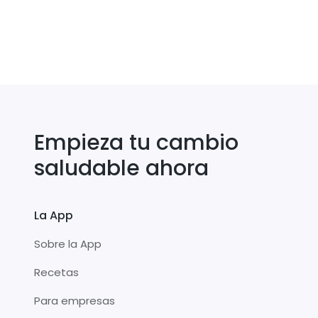
Empieza tu cambio
saludable ahora
La App
Sobre la App
Recetas
Para empresas