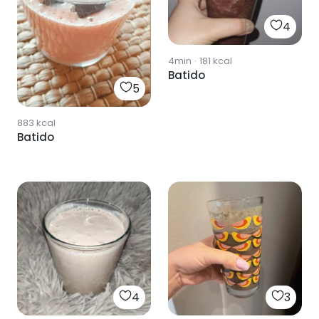
4
4min
·
181
kcal
Batido
5
883
kcal
Batido
4
3