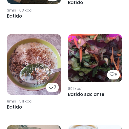
Batido
3min
·
63
kcal
Batido
6
7
891
kcal
Batido saciante
8min
·
511
kcal
Batido