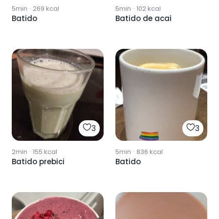
5min
·
269
kcal
5min
·
102
kcal
Batido
Batido de acai
3
3
2min
·
155
kcal
5min
·
836
kcal
Batido prebici
Batido