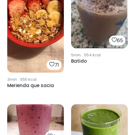
65
5min
·
554
kcal
Batido
71
3min
·
555
kcal
Merienda que sacia