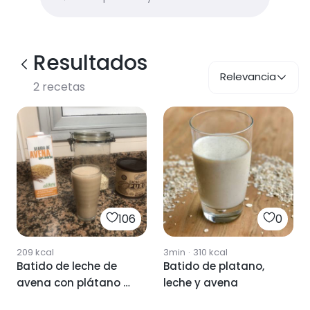
Resultados
Relevancia
2
recetas
106
0
209
kcal
3min
·
310
kcal
Batido de leche de
Batido de platano,
avena con plátano y
leche y avena
avena