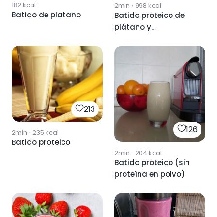
182
kcal
2min
·
998
kcal
Batido de platano
Batido proteico de
plátano y
mantequilla de
cacahuete
213
126
2min
·
235
kcal
Batido proteico
2min
·
204
kcal
Batido proteico (sin
proteína en polvo)