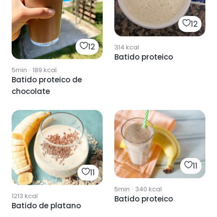
12
12
314
kcal
Batido proteico
5min
·
189
kcal
Batido proteico de
chocolate
11
11
5min
·
340
kcal
1213
kcal
Batido proteico
Batido de platano