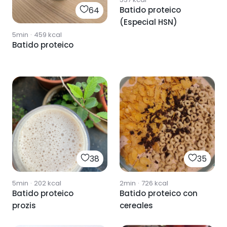
64
Batido proteico
(Especial HSN)
5min
·
459
kcal
Batido proteico
38
35
5min
·
202
kcal
2min
·
726
kcal
Batido proteico
Batido proteico con
prozis
cereales