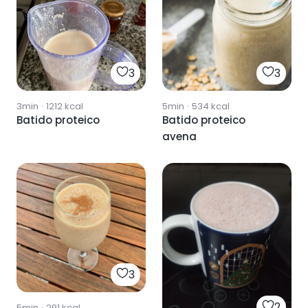
3
3
3min
·
1212
kcal
5min
·
534
kcal
Batido proteico
Batido proteico
avena
3
2
5min
·
291
kcal