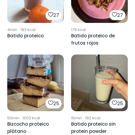
27
27
4min
·
183
kcal
179
kcal
Batido proteico
Batido proteico de
frutos rojos
25
25
50min
·
1003
kcal
15min
·
192
kcal
Bizcocho proteico
Batido proteico sin
plátano
protein powder