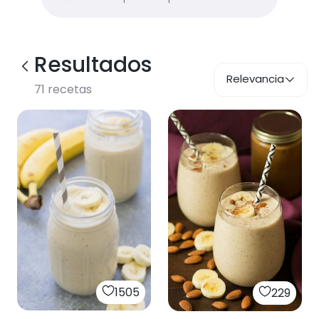
Resultados
Relevancia
71
recetas
1505
229