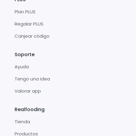
Plan PLUS
Regalar PLUS
Canjear código
Soporte
Ayuda
Tengo una idea
Valorar app
Realfooding
Tienda
Productos