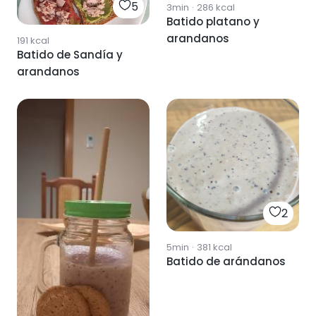
5
3min
·
286
kcal
Batido platano y
arandanos
191
kcal
Batido de Sandía y
arandanos
2
5min
·
381
kcal
Batido de arándanos