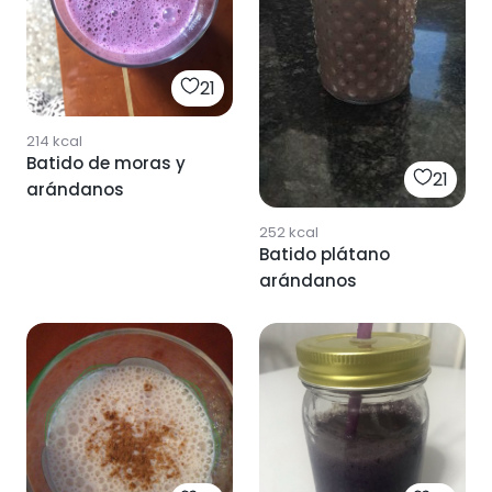
21
214
kcal
Batido de moras y
21
arándanos
252
kcal
Batido plátano
arándanos