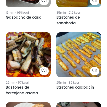
1
1
15min
·
951
kcal
35min
·
212
kcal
Gazpacho de casa
Bastones de
zanahoria
1
1
25min
·
57
kcal
25min
·
89
kcal
Bastones de
Bastones calabacín
berenjena asada
(freidora de aire)