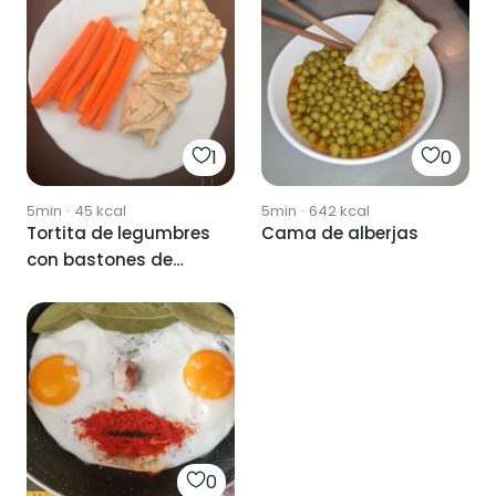
1
0
5min
·
45
kcal
5min
·
642
kcal
Tortita de legumbres
Cama de alberjas
con bastones de
zanahoria y humus
0