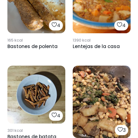
4
4
165
kcal
1390
kcal
Bastones de polenta
Lentejas de la casa
4
3
301
kcal
Bastones de batata