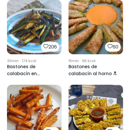
206
60
30min
·
174
kcal
15min
·
86
kcal
Bastones de
Bastones de
calabacín en
calabacín al horno 🔝
freidora de aire.