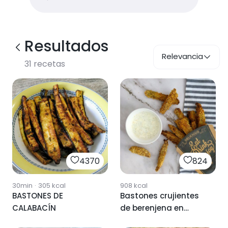
Resultados
Relevancia
31
recetas
4370
824
30min
·
305
kcal
908
kcal
BASTONES DE
Bastones crujientes
CALABACÍN
de berenjena en
airfryer