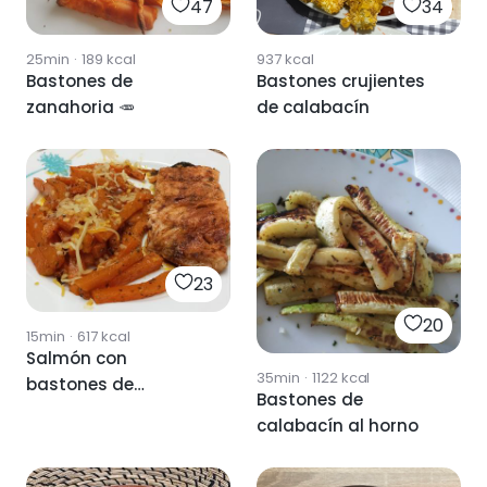
47
34
25min
·
189
kcal
937
kcal
Bastones de
Bastones crujientes
zanahoria 🥕
de calabacín
23
20
15min
·
617
kcal
Salmón con
35min
·
1122
kcal
bastones de
Bastones de
calabaza
calabacín al horno