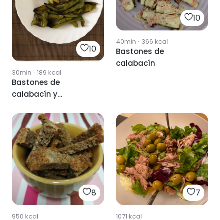
10
40min
·
366
kcal
10
Bastones de
calabacín
30min
·
189
kcal
Bastones de
calabacín y
pimiento.
8
7
950
kcal
1071
kcal