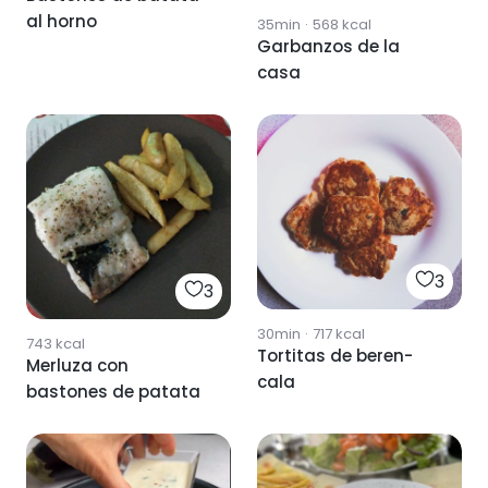
al horno
35min
·
568
kcal
Garbanzos de la
casa
3
3
30min
·
717
kcal
743
kcal
Tortitas de beren-
Merluza con
cala
bastones de patata