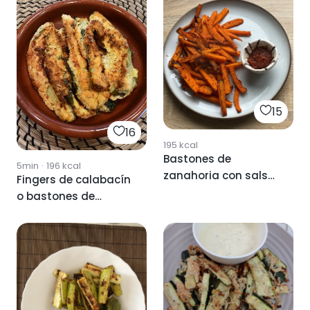
15
16
195
kcal
Bastones de
5min
·
196
kcal
zanahoria con salsa
Fingers de calabacín
de tomate
o bastones de
calabacín 🥒