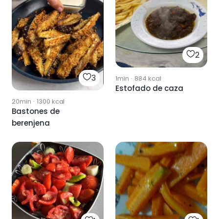
2
3
1min
·
884
kcal
Estofado de caza
20min
·
1300
kcal
Bastones de
berenjena