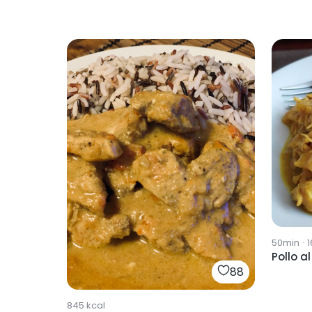
50min
·
1
Pollo al
88
845
kcal