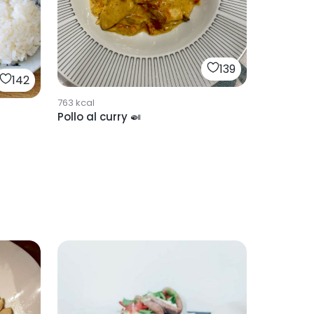
139
142
763
kcal
Pollo al curry 🍛