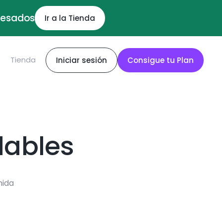
ocesados
Ir a la Tienda
S
Tienda
Iniciar sesión
Consigue tu Plan
dables
mida