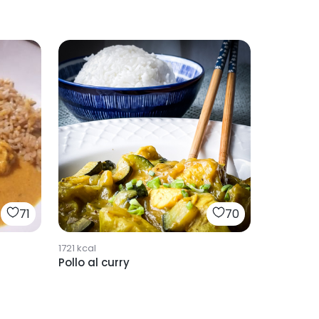
71
70
1721
kcal
Pollo al curry