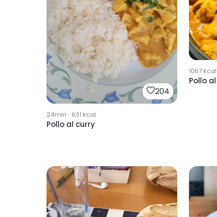
1067
kcal
Pollo al
204
24min
·
631
kcal
Pollo al curry