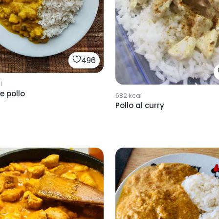
496
l
e pollo
682
kcal
Pollo al curry