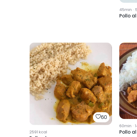
45min
·
Pollo al
60
60min
·
1
Pollo al
2591
kcal