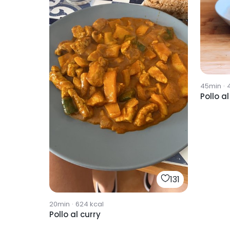
45min
·
Pollo al
131
20min
·
624
kcal
Pollo al curry