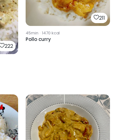
211
45min
·
1470
kcal
Pollo curry
222