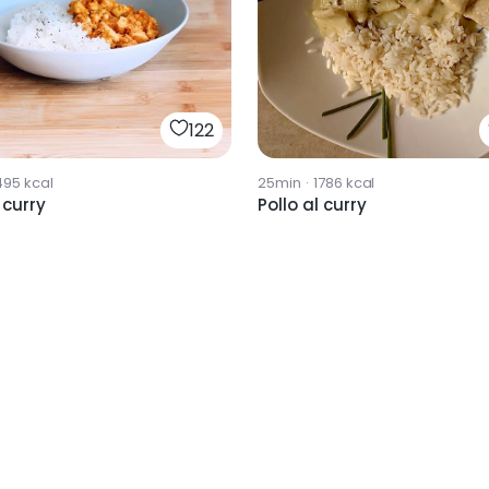
122
495
kcal
25min
·
1786
kcal
 curry
Pollo al curry