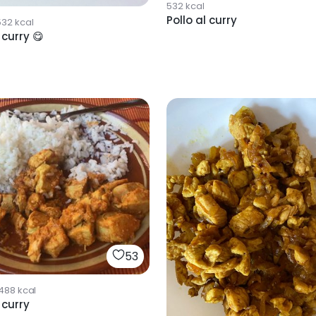
532
kcal
Pollo al curry
532
kcal
 curry 😋
53
488
kcal
 curry