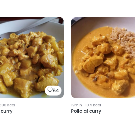
84
686
kcal
19min
·
1071
kcal
 curry
Pollo al curry