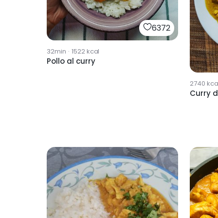
6372
32min
·
1522
kcal
Pollo al curry
2740
kca
Curry d