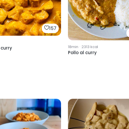
157
18min
·
2313
kcal
 curry
Pollo al curry