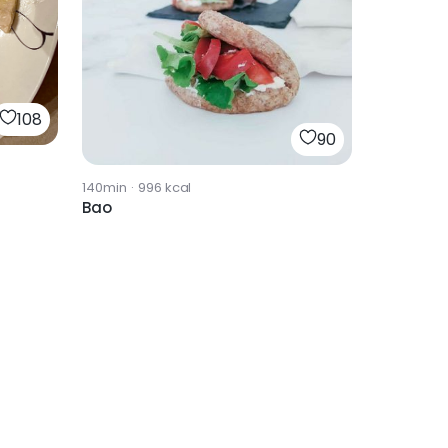
108
90
140min
·
996
kcal
Bao