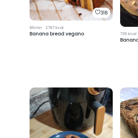
318
85min
·
2787
kcal
Banana bread vegano
735
kcal
Banana