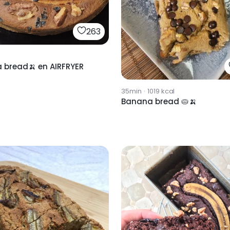
263
 bread🍌 en AIRFRYER
35min
·
1019
kcal
Banana bread 🥧🍌