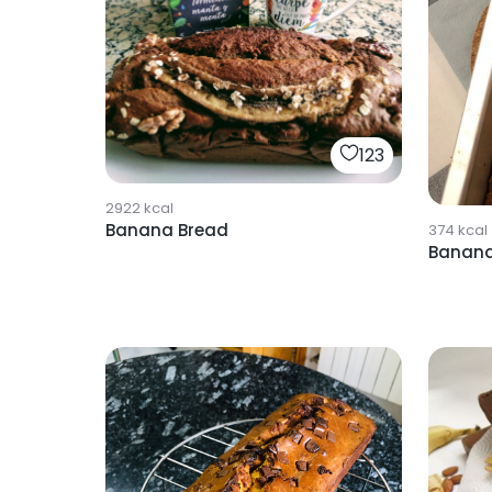
123
2922
kcal
Banana Bread
374
kcal
Banana