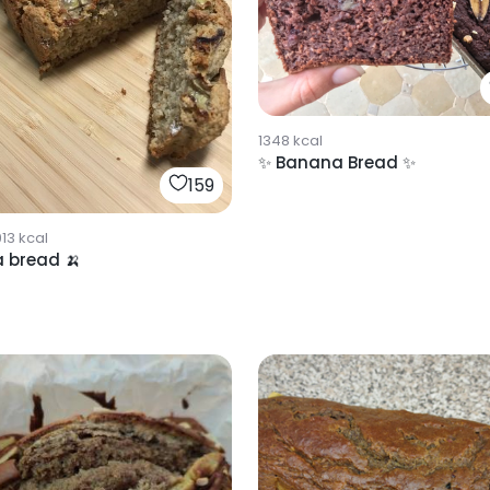
1348
kcal
✨ Banana Bread ✨
159
913
kcal
 bread 🍌