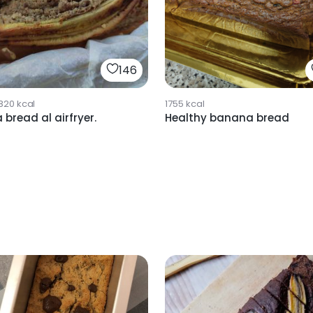
146
820
kcal
1755
kcal
bread al airfryer.
Healthy banana bread