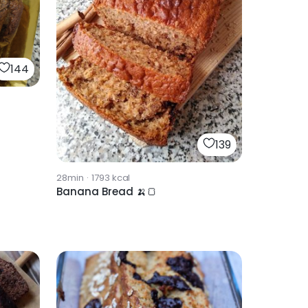
144
139
28min
·
1793
kcal
Banana Bread 🍌🍞