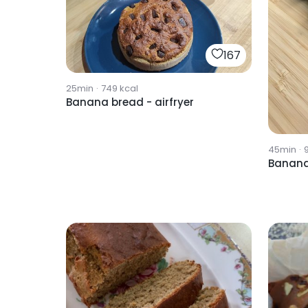
167
25min
·
749
kcal
Banana bread - airfryer
45min
·
Banana