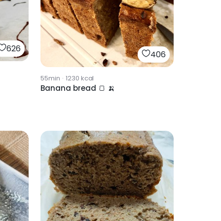
626
406
55min
·
1230
kcal
Banana bread 🍞 🍌