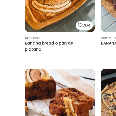
704
1422
kcal
60min
·
1
Banana bread o pan de
BANANA
plátano