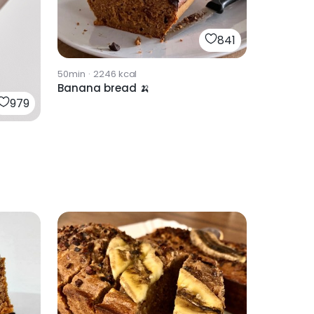
841
50min
·
2246
kcal
Banana bread 🍌
979