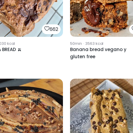
662
030
kcal
50min
·
3563
kcal
 BREAD 🍌
Banana bread vegano y
gluten free