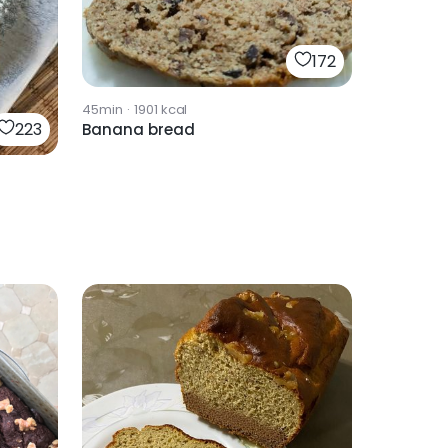
172
45min
·
1901
kcal
223
Banana bread