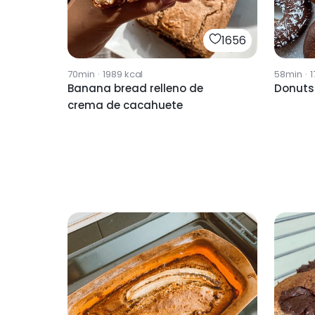
1656
70min
·
1989
kcal
58min
·
1
Banana bread relleno de
Donuts
crema de cacahuete