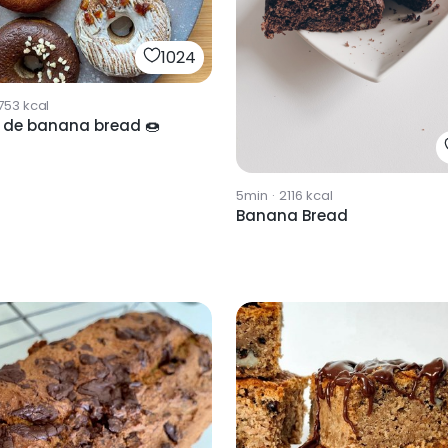
1024
753
kcal
 de banana bread 🍩
5min
·
2116
kcal
Banana Bread