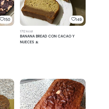
150
149
1712
kcal
BANANA BREAD CON CACAO Y
NUECES 🍌