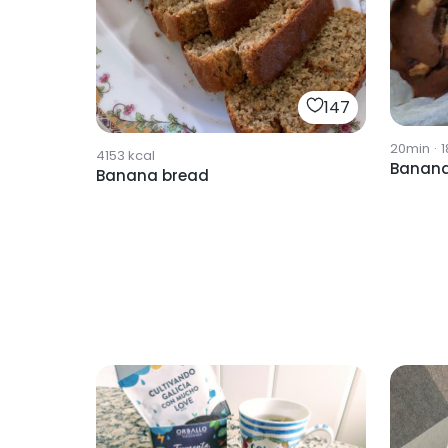
147
20min
·
1
4153
kcal
Banana 
Banana bread