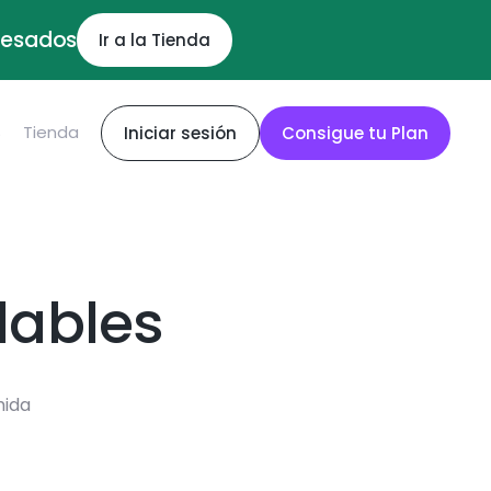
ocesados
Ir a la Tienda
S
Tienda
Iniciar sesión
Consigue tu Plan
dables
mida