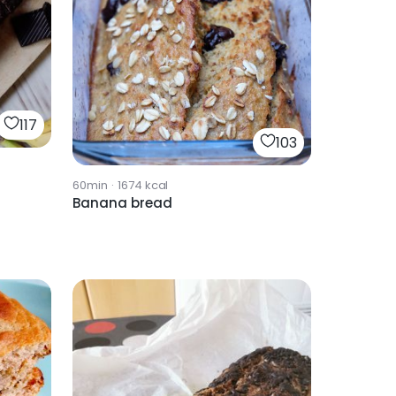
117
103
60min
·
1674
kcal
Banana bread