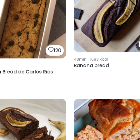
120
48min
·
1683
kcal
Banana bread
 Bread de Carlos Rios