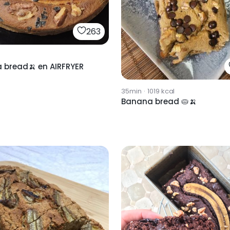
263
 bread🍌 en AIRFRYER
35min
·
1019
kcal
Banana bread 🥧🍌