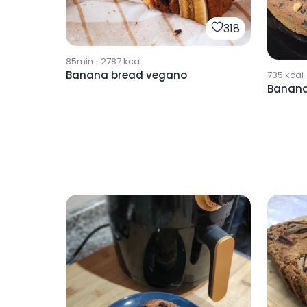
318
85min
·
2787
kcal
Banana bread vegano
735
kcal
Banana