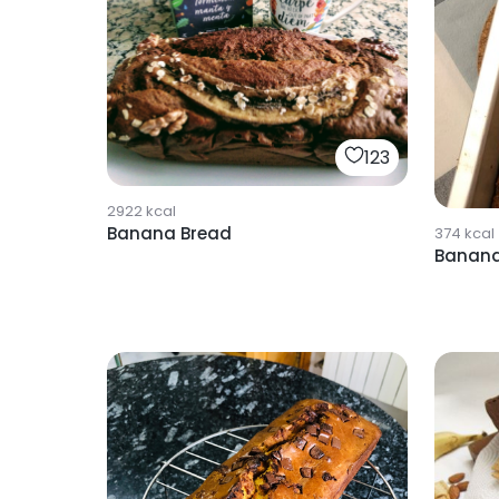
123
2922
kcal
Banana Bread
374
kcal
Banana