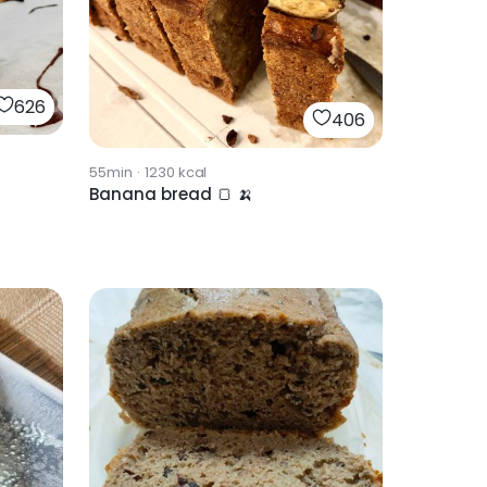
626
406
55min
·
1230
kcal
Banana bread 🍞 🍌