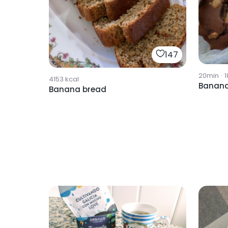
147
20min
·
1
4153
kcal
Banana 
Banana bread