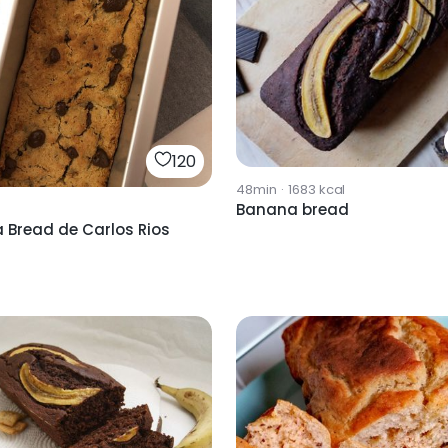
120
48min
·
1683
kcal
Banana bread
 Bread de Carlos Rios