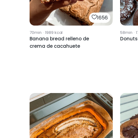
1656
70min
·
1989
kcal
58min
·
1
Banana bread relleno de
Donuts
crema de cacahuete