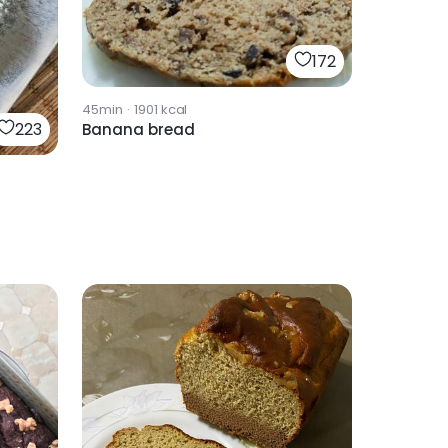
172
45min
·
1901
kcal
223
Banana bread