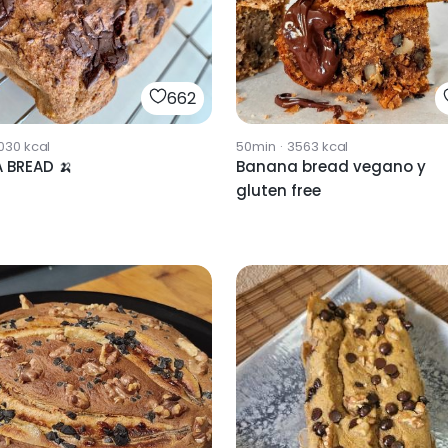
662
030
kcal
50min
·
3563
kcal
 BREAD 🍌
Banana bread vegano y
gluten free