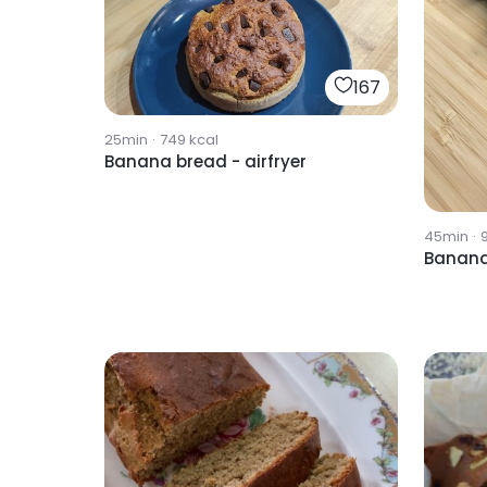
167
25min
·
749
kcal
Banana bread - airfryer
45min
·
Banana