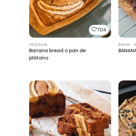
704
1422
kcal
60min
·
1
Banana bread o pan de
BANANA
plátano