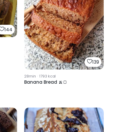
144
139
28min
·
1793
kcal
Banana Bread 🍌🍞