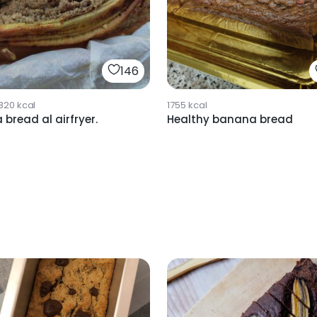
146
820
kcal
1755
kcal
bread al airfryer.
Healthy banana bread