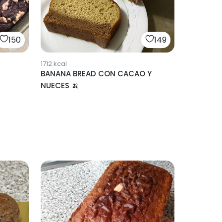
150
149
1712
kcal
BANANA BREAD CON CACAO Y
NUECES 🍌