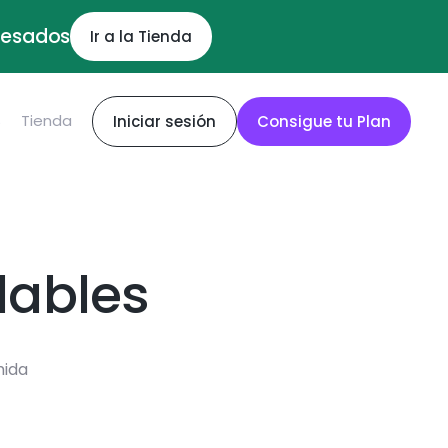
ocesados
Ir a la Tienda
S
Tienda
Iniciar sesión
Consigue tu Plan
dables
mida