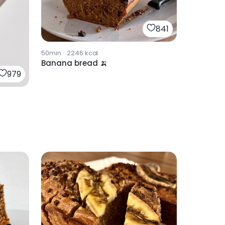
841
50min
·
2246
kcal
Banana bread 🍌
979