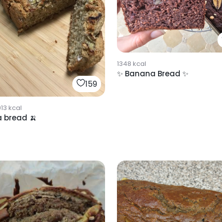
1348
kcal
✨ Banana Bread ✨
159
913
kcal
 bread 🍌