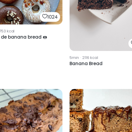
1024
753
kcal
 de banana bread 🍩
5min
·
2116
kcal
Banana Bread