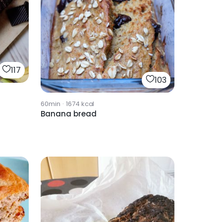
117
103
60min
·
1674
kcal
Banana bread