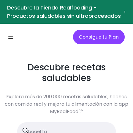
Descubre la Tienda Realfooding -
›
Productos saludables sin ultraprocesados
Consigue tu Plan
Descubre recetas
saludables
Explora más de 200.000 recetas saludables, hechas
con comida real y mejora tu alimentación con la app
MyRealFood💚