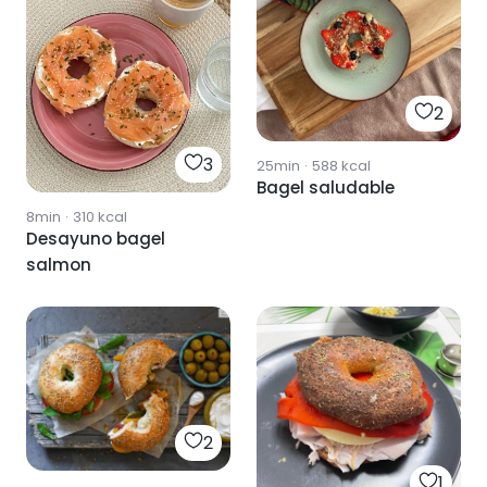
2
3
25min
·
588
kcal
Bagel saludable
8min
·
310
kcal
Desayuno bagel
salmon
2
1