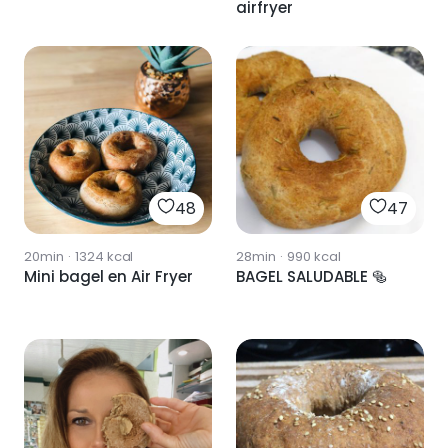
airfryer
48
47
20min
·
1324
kcal
28min
·
990
kcal
Mini bagel en Air Fryer
BAGEL SALUDABLE 🥯