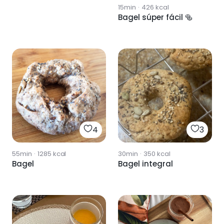
15min
·
426
kcal
Bagel súper fácil 🥯
4
3
55min
·
1285
kcal
30min
·
350
kcal
Bagel
Bagel integral