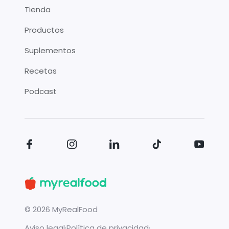
Tienda
Productos
Suplementos
Recetas
Podcast
©
2026
MyRealFood
Aviso legal
·
Política de privacidad
·