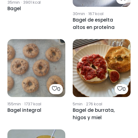
35min
·
3901
kcal
Bagel
30min
·
167
kcal
Bagel de espelta
altos en proteína
0
0
155min
·
1737
kcal
5min
·
276
kcal
Bagel integral
Bagel de burrata,
higos y miel