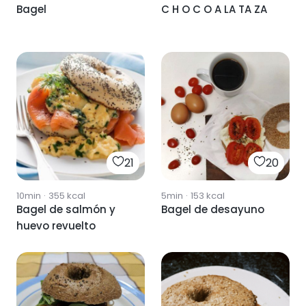
Bagel
C H O C O A LA TA ZA
21
20
10min
·
355
kcal
5min
·
153
kcal
Bagel de salmón y
Bagel de desayuno
huevo revuelto