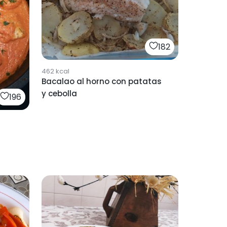
182
462
kcal
Bacalao al horno con patatas
y cebolla
196