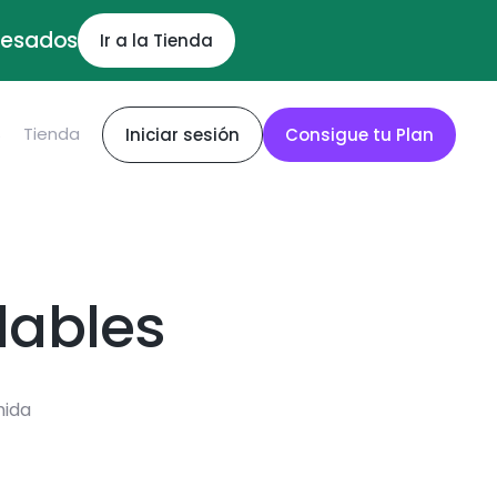
ocesados
Ir a la Tienda
S
Tienda
Iniciar sesión
Consigue tu Plan
dables
mida