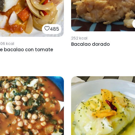
485
252
kcal
206
kcal
Bacalao dorado
e bacalao con tomate