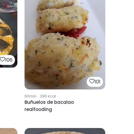
106
101
60min
·
395
kcal
Buñuelos de bacalao
realfooding