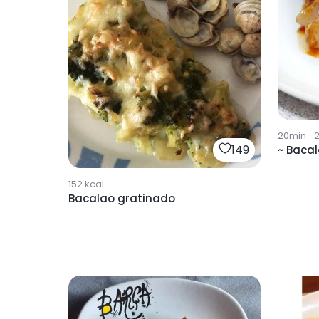
20min
·
149
~ Baca
152
kcal
Bacalao gratinado