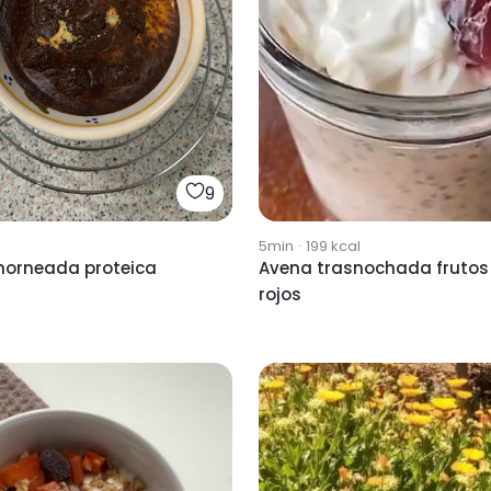
9
5min
·
199
kcal
horneada proteica
Avena trasnochada frutos
rojos