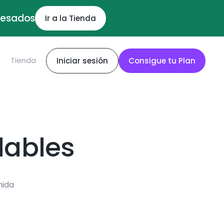
ocesados
Ir a la Tienda
S
Tienda
Iniciar sesión
Consigue tu Plan
dables
mida