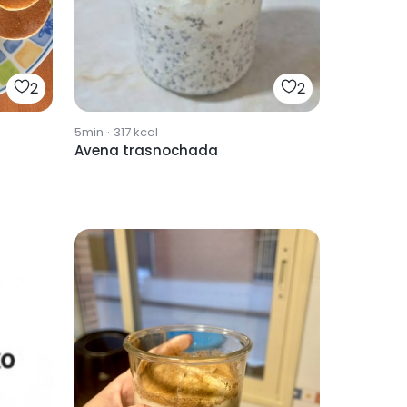
2
2
5min
·
317
kcal
Avena trasnochada