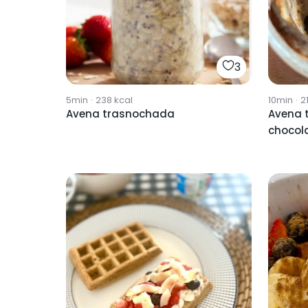
3
5min
·
238
kcal
10min
·
21
Avena trasnochada
Avena 
chocol