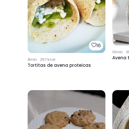
16
10min
·
3
Avena 
8min
·
257
kcal
Tortitas de avena proteicas