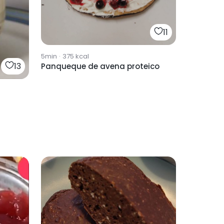
11
5min
·
375
kcal
13
Panqueque de avena proteico