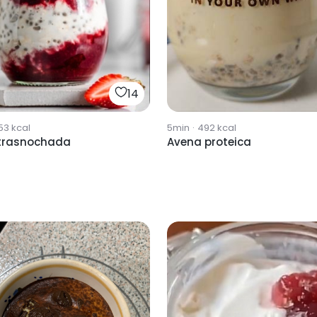
14
53
kcal
5min
·
492
kcal
trasnochada
Avena proteica