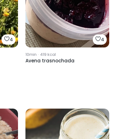
4
4
10min
·
419
kcal
Avena trasnochada