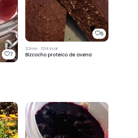
6
32min
·
1214
kcal
7
Bizcocho proteico de avena