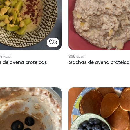
3
98
kcal
335
kcal
 de avena proteicas
Gachas de avena proteica