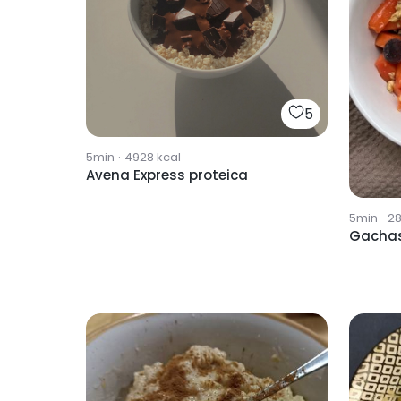
5
5min
·
4928
kcal
Avena Express proteica
5min
·
2
Gachas