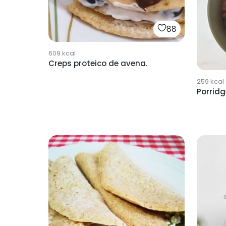
88
609
kcal
Creps proteico de avena.
259
kcal
Porridg