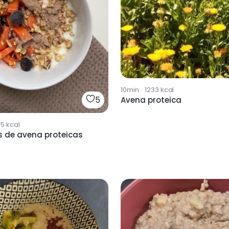
10min
·
1233
kcal
5
Avena proteica
85
kcal
 de avena proteicas