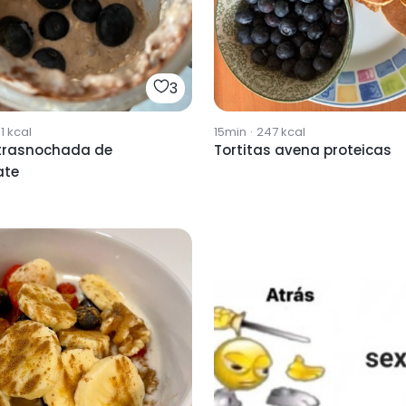
3
1
kcal
15min
·
247
kcal
trasnochada de
Tortitas avena proteicas
ate