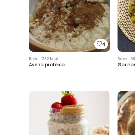
4
5min
·
282
kcal
5min
·
3
Avena proteica
Gachas