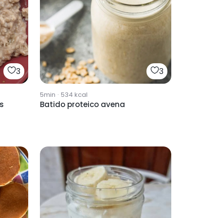
3
3
5min
·
534
kcal
s
Batido proteico avena