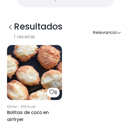
Resultados
Relevancia
1
recetas
8
12min
·
610
kcal
Bolitas de coco en
airfryer