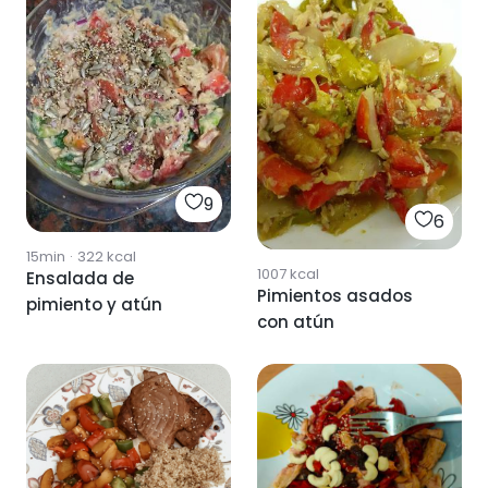
9
6
15min
·
322
kcal
1007
kcal
Ensalada de
Pimientos asados
pimiento y atún
con atún