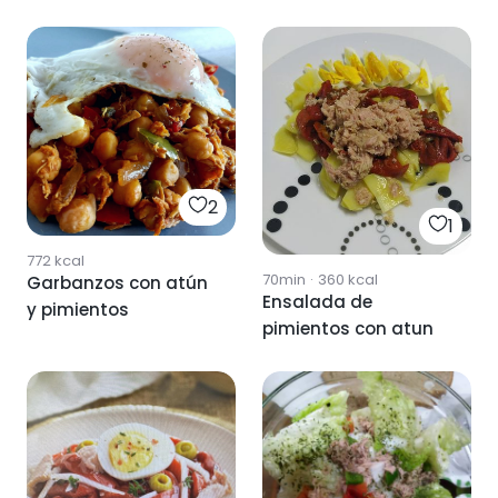
2
1
772
kcal
70min
·
360
kcal
Garbanzos con atún
Ensalada de
y pimientos
pimientos con atun