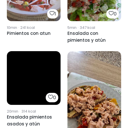
1
0
10min
·
241
kcal
5min
·
347
kcal
Pimientos con atun
Ensalada con
pimientos y atún
0
20min
·
314
kcal
Ensalada pimientos
asados y atún