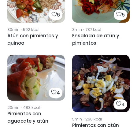
6
5
30min
·
592
kcal
3min
·
737
kcal
Atún con pimientos y
Ensalada de atún y
quinoa
pimientos
4
4
20min
·
483
kcal
Pimientos con
5min
·
260
kcal
aguacate y atún
Pimientos con atún