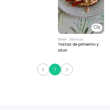
0
10min
·
204
kcal
Tostas de pimiento y
atun
1