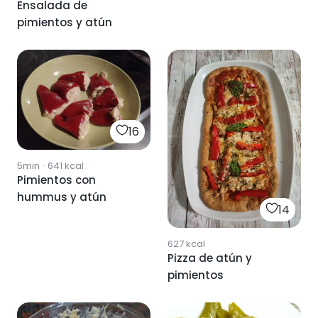
Ensalada de
pimientos y atún
16
5min
·
641
kcal
Pimientos con
hummus y atún
14
627
kcal
Pizza de atún y
pimientos