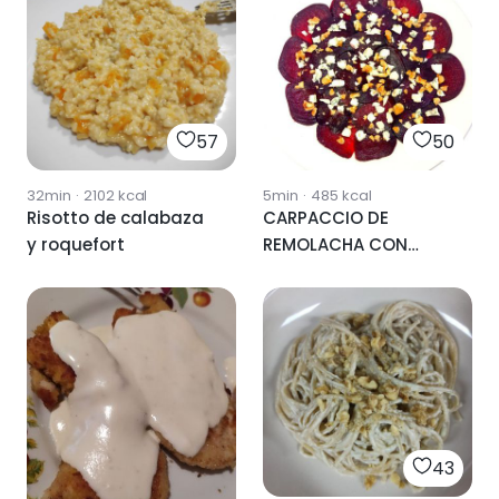
57
50
32min
·
2102
kcal
5min
·
485
kcal
Risotto de calabaza
CARPACCIO DE
y roquefort
REMOLACHA CON
ROQUEFORT
43