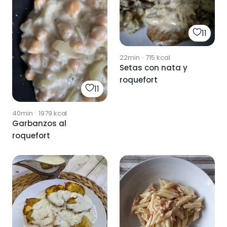
11
22min
·
715
kcal
Setas con nata y
roquefort
11
40min
·
1979
kcal
Garbanzos al
roquefort