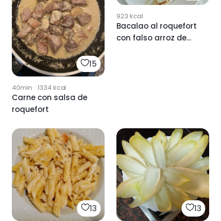
923
kcal
Bacalao al roquefort
con falso arroz de
coliflor
15
40min
·
1334
kcal
Carne con salsa de
roquefort
13
13