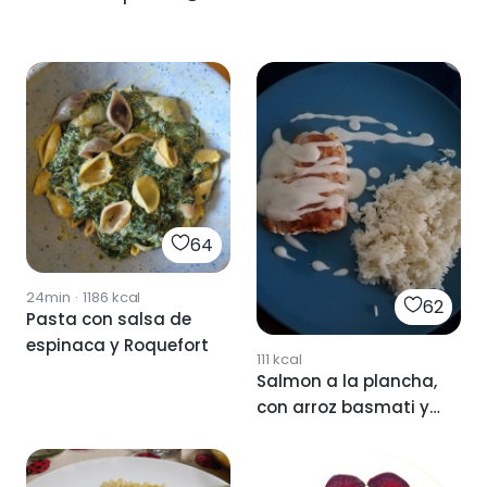
64
24min
·
1186
kcal
62
Pasta con salsa de
espinaca y Roquefort
111
kcal
Salmon a la plancha,
con arroz basmati y
salsa roquefort