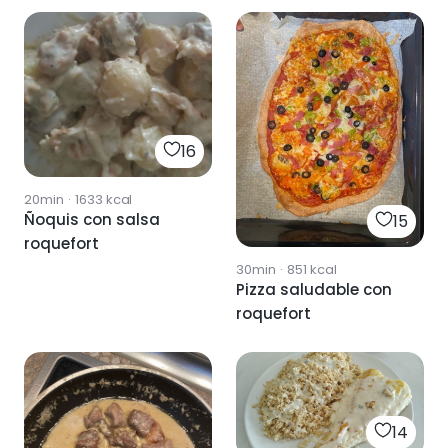
16
20min
·
1633
kcal
Ñoquis con salsa
15
roquefort
30min
·
851
kcal
Pizza saludable con
roquefort
14