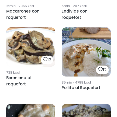
15min
·
2365
kcal
5min
·
207
kcal
Macarrones con
Endivias con
roquefort
roquefort
12
12
738
kcal
Berenjena al
35min
·
4788
kcal
roquefort
Pollito al Roquefort