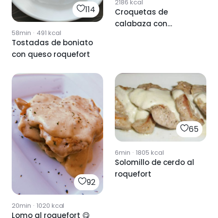
2186
kcal
114
Croquetas de
calabaza con
58min
·
491
kcal
roquefort
Tostadas de boniato
con queso roquefort
65
6min
·
1805
kcal
Solomillo de cerdo al
roquefort
92
20min
·
1020
kcal
Lomo al roquefort 😋