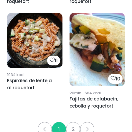
roquefort
roquefort
11
1934
kcal
10
Espirales de lenteja
al roquefort
20min
·
664
kcal
Fajitas de calabacín,
cebolla y roquefort
1
2