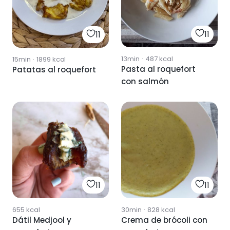
11
11
13min
·
487
kcal
15min
·
1899
kcal
Pasta al roquefort
Patatas al roquefort
con salmón
11
11
655
kcal
30min
·
828
kcal
Dátil Medjool y
Crema de brócoli con