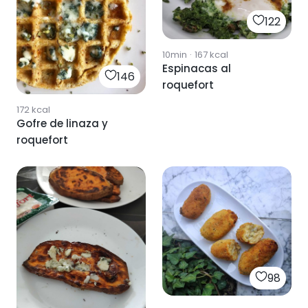
122
10min
·
167
kcal
Espinacas al
146
roquefort
172
kcal
Gofre de linaza y
roquefort
98