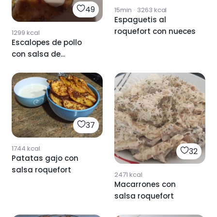
49
15min
·
3263
kcal
Espaguetis al
roquefort con nueces
1299
kcal
Escalopes de pollo
con salsa de
roquefort
37
1744
kcal
32
Patatas gajo con
salsa roquefort
2471
kcal
Macarrones con
salsa roquefort