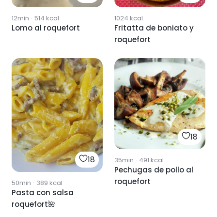
12min
·
514
kcal
1024
kcal
Lomo al roquefort
Fritatta de boniato y
roquefort
18
18
35min
·
491
kcal
Pechugas de pollo al
roquefort
50min
·
389
kcal
Pasta con salsa
roquefort🌺