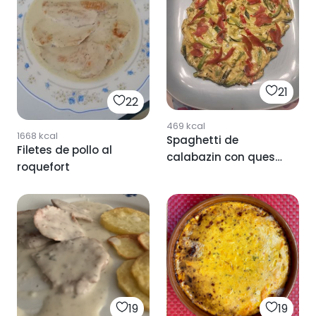
21
22
469
kcal
1668
kcal
Spaghetti de
Filetes de pollo al
calabazin con queso
roquefort
roquefort
19
19