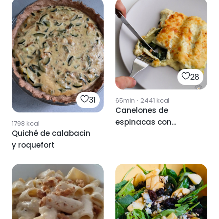
28
31
65min
·
2441
kcal
Canelones de
espinacas con
1798
kcal
Quiché de calabacin
bechamel de
y roquefort
roquefort