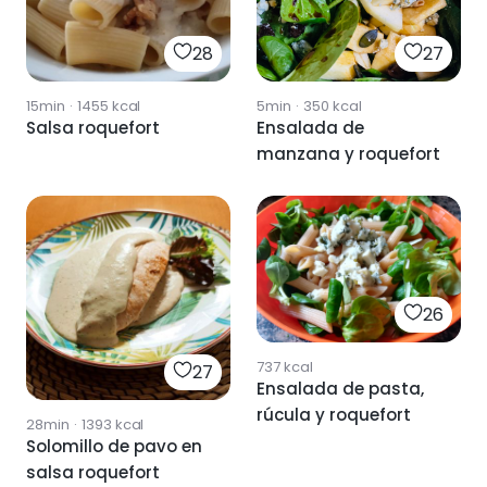
28
27
15min
·
1455
kcal
5min
·
350
kcal
Salsa roquefort
Ensalada de
manzana y roquefort
26
737
kcal
27
Ensalada de pasta,
rúcula y roquefort
28min
·
1393
kcal
Solomillo de pavo en
salsa roquefort