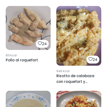
24
811
kcal
24
Pollo al roquefort
946
kcal
Risotto de calabaza
con roquefort y
nueces