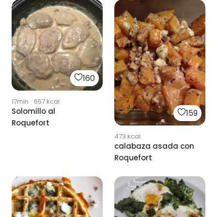
160
17min
·
657
kcal
Solomillo al
159
Roquefort
473
kcal
calabaza asada con
Roquefort